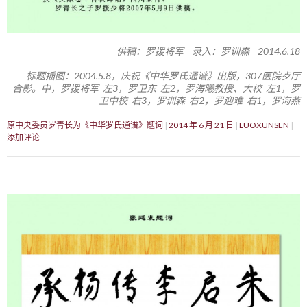
供稿：罗援将军 录入：罗训森 2014.6.18
标题插图：2004.5.8，庆祝《中华罗氏通谱》出版，307医院歺厅
合影。中，罗援将军 左3，罗卫东 左2，罗海曦教授、大校 左1，罗
卫中校 右3，罗训森 右2，罗迎难 右1，罗海燕
原中央委员罗青长为《中华罗氏通谱》题词
2014 年 6 月 21 日
LUOXUNSEN
添加评论