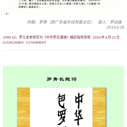
供稿：罗青（原广东省外经贸委主任） 录入：罗训森
2014.6.18
1999.10，罗元发老将军为《中华罗氏通谱》确定指导思想
2014 年 6 月 21 日
LUOXUNSEN
1 COMMENT