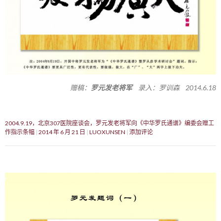
赠稿：
罗元发老将军
录入：罗训森 2014.6.18
2004.9.19，北京307医院座谈会，罗元发老将军向《中华罗氏通谱》编委会赠工
作指示条幅
2014 年 6 月 21 日
LUOXUNSEN
添加评论