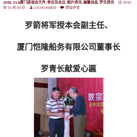
2015.11.8厦门座谈会文件
,
参访及会议
,
图片资讯
,
编纂动态
,
罗氏资讯
2015
年 11 月 30 日
LUOXUNSEN
添加评论
罗箭将军授本会副主任、
厦门恺隆船务有限公司董事长
罗青长献爱心匾