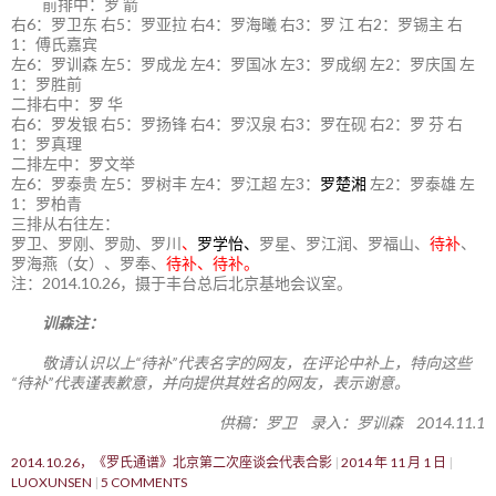
前排中：罗 箭
右6：罗卫东 右5：罗亚拉 右4：罗海曦 右3：罗 江 右2：罗锡主 右
1：傅氏嘉宾
左6：罗训森 左5：罗成龙 左4：罗国冰 左3：罗成纲 左2：罗庆国 左
1：罗胜前
二排右中：罗 华
右6：罗发银 右5：罗扬锋 右4：罗汉泉 右3：罗在砚 右2：罗 芬 右
1：罗真理
二排左中：罗文举
左6：罗泰贵 左5：罗树丰 左4：罗江超 左3：
罗楚湘
左2：罗泰雄 左
1：罗柏青
三排从右往左：
罗卫、罗刚、罗勋、罗川
、
罗学怡、
罗星、罗江润、罗福山、
待补
、
罗海燕（女）、罗奉、
待补、待补。
注：2014.10.26，摄于丰台总后北京基地会议室。
训森注：
敬请认识以上“待补”代表名字的网友，在评论中补上，特向这些
“待补”代表谨表歉意，并向提供其姓名的网友，表示谢意。
供稿：罗卫 录入：罗训森 2014.11.1
2014.10.26，《罗氏通谱》北京第二次座谈会代表合影
2014 年 11 月 1 日
LUOXUNSEN
5 COMMENTS