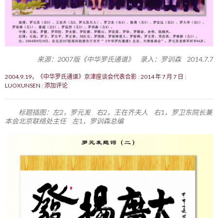
来源：2007版《中华罗氏通谱》 录入：罗训森 2014.7.7
2004.9.19，《中华罗氏通谱》京津座谈会代表合影
2014 年 7 月 7 日
LUOXUNSEN
添加评论
标题插图：左2，罗元发 右2，王在齐夫人 右1，罗卫东院长兼
本会北京联络处主任 左1，罗训森总编