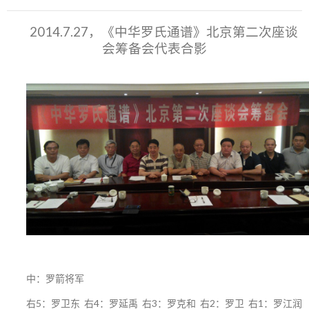
2014.7.27，《中华罗氏通谱》北京第二次座谈
会筹备会代表合影
中：罗箭将军
右5：罗卫东 右4：罗延禹 右3：罗克和 右2：罗卫 右1：罗江润