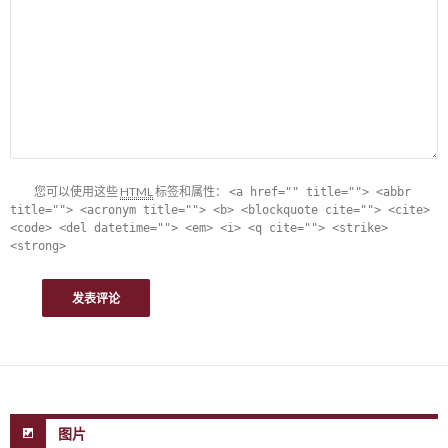
您可以使用这些
HTML
标签和属性：
<a href="" title=""> <abbr
title=""> <acronym title=""> <b> <blockquote cite=""> <cite>
<code> <del datetime=""> <em> <i> <q cite=""> <strike>
<strong>
图片