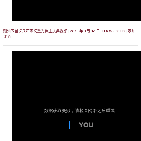
潮汕五邑罗氏汇宗祠重光晋主庆典视频
2015 年 3 月 16 日
LUOXUNSEN
添加
评论