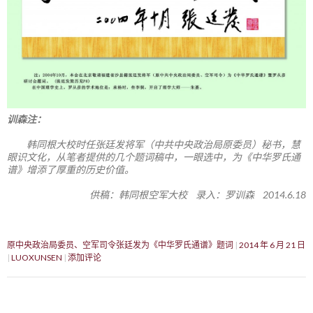
训森注：
韩同根大校时任张廷发将军（中共中央政治局原委员）秘书，慧
眼识文化，从笔者提供的几个题词稿中，一眼选中，为《中华罗氏通
谱》增添了厚重的历史价值。
供稿：韩同根空军大校 录入：罗训森 2014.6.18
原中央政治局委员、空军司令张廷发为《中华罗氏通谱》题词
2014 年 6 月 21 日
LUOXUNSEN
添加评论