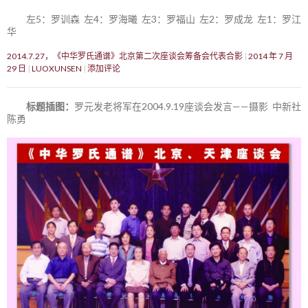
左5：罗训森 左4：罗海曦 左3：罗福山 左2：罗成龙 左1：罗江
华
2014.7.27，《中华罗氏通谱》北京第二次座谈会筹备会代表合影
2014 年 7 月
29 日
LUOXUNSEN
添加评论
标题插图：
罗元发老将军在2004.9.19座谈会发言——摄影 中新社
陈勇