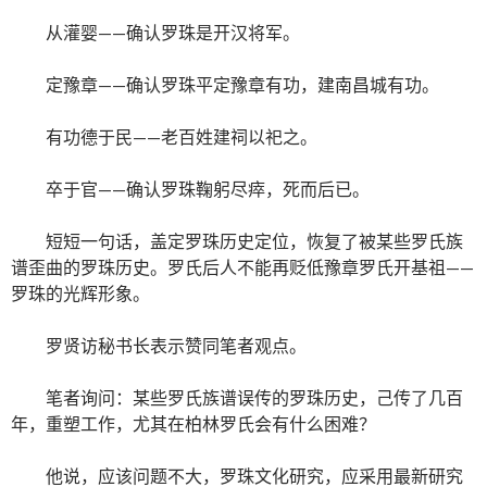
从灌婴——确认罗珠是开汉将军。
定豫章——确认罗珠平定豫章有功，建南昌城有功。
有功德于民——老百姓建祠以祀之。
卒于官——确认罗珠鞠躬尽瘁，死而后已。
短短一句话，盖定罗珠历史定位，恢复了被某些罗氏族
谱歪曲的罗珠历史。罗氏后人不能再贬低豫章罗氏开基祖——
罗珠的光辉形象。
罗贤访秘书长表示赞同笔者观点。
笔者询问：某些罗氏族谱误传的罗珠历史，己传了几百
年，重塑工作，尤其在柏林罗氏会有什么困难？
他说，应该问题不大，罗珠文化研究，应采用最新研究