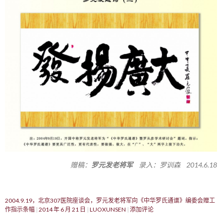
赠稿：
罗元发老将军
录入：罗训森 2014.6.18
2004.9.19，北京307医院座谈会，罗元发老将军向《中华罗氏通谱》编委会赠工
作指示条幅
2014 年 6 月 21 日
LUOXUNSEN
添加评论