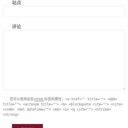
站点
评论
您可以使用这些
HTML
标签和属性：
<a href="" title=""> <abbr
title=""> <acronym title=""> <b> <blockquote cite=""> <cite>
<code> <del datetime=""> <em> <i> <q cite=""> <strike>
<strong>