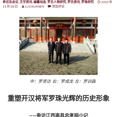
参访及会议
,
文字资讯
,
编纂动态
,
罗氏人物研究
,
罗氏资讯
,
罗珠研究
2015 年
11 月 28 日
LUOXUNSEN
添加评论
中：罗贤访 右：罗成龙 左：罗训森
重塑开汉将军罗珠光辉的历史形象
——参访江西南昌忠孝祠小记