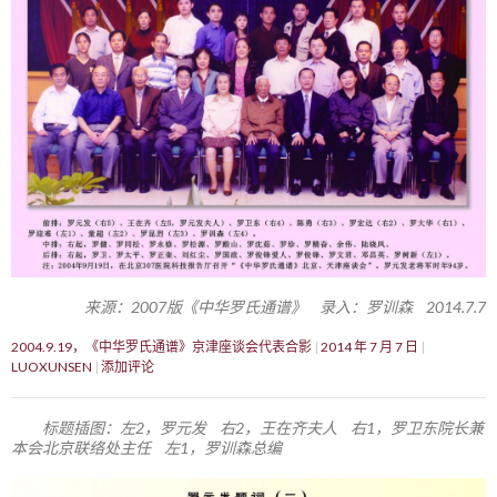
来源：2007版《中华罗氏通谱》 录入：罗训森 2014.7.7
2004.9.19，《中华罗氏通谱》京津座谈会代表合影
2014 年 7 月 7 日
LUOXUNSEN
添加评论
标题插图：左2，罗元发 右2，王在齐夫人 右1，罗卫东院长兼
本会北京联络处主任 左1，罗训森总编