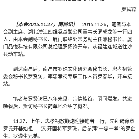
罗训森
［本会2015.11.27，南昌讯］
2015.11.26，笔者与本
会副主席、湖北潜江四维氨基酸公司董事长罗成龙等一行四
人，由本会副秘书长、厦门联络处常务副主任兼秘书长、厦
门品悦科技有限公司总经理罗扬锋开车，从福建连城送往沙
县动车站。
到达南昌后，南昌市罗珠文化研究会秘书长、忠孝祠管
委会秘书长罗贤访，率忠孝祠专职工作人员罗春华，开车接
站。
笔者与罗贤访已八年未见，宗情族谊，瞬间爆发。共进
晚餐后，贤访秘书长简单地介绍了概况。
11.27，上午，忠孝祠放鞭炮迎接笔者一行，先拜谒豫章
罗氏开基始祖——汉·开国将军罗珠，后参拜“一忠一孝”的罗企
生、罗遵生兄弟。