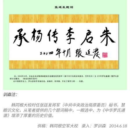
训森注：
韩同根大校时任张廷发将军（中共中央政治局原委员）秘书，慧
眼识文化，从笔者提供的几个题词稿中，一眼选中，为《中华罗氏通
谱》增添了厚重的历史价值。
供稿：韩同根空军大校 录入：罗训森 2014.6.18