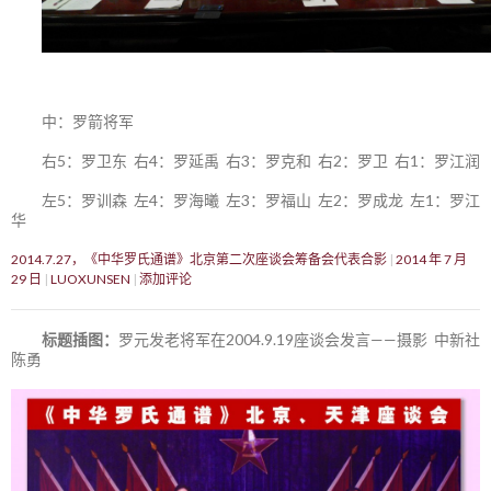
中：罗箭将军
右5：罗卫东 右4：罗延禹 右3：罗克和 右2：罗卫 右1：罗江润
左5：罗训森 左4：罗海曦 左3：罗福山 左2：罗成龙 左1：罗江
华
2014.7.27，《中华罗氏通谱》北京第二次座谈会筹备会代表合影
2014 年 7 月
29 日
LUOXUNSEN
添加评论
标题插图：
罗元发老将军在2004.9.19座谈会发言——摄影 中新社
陈勇