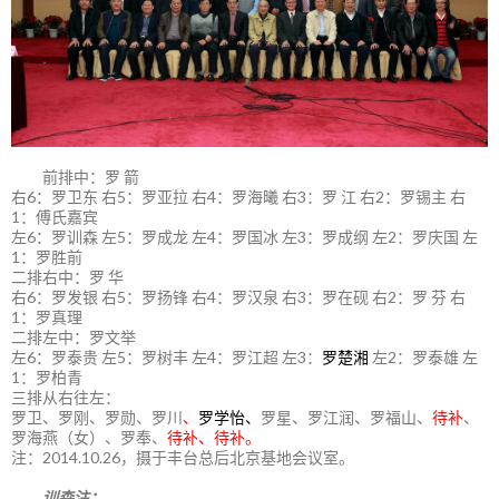
前排中：罗 箭
右6：罗卫东 右5：罗亚拉 右4：罗海曦 右3：罗 江 右2：罗锡主 右
1：傅氏嘉宾
左6：罗训森 左5：罗成龙 左4：罗国冰 左3：罗成纲 左2：罗庆国 左
1：罗胜前
二排右中：罗 华
右6：罗发银 右5：罗扬锋 右4：罗汉泉 右3：罗在砚 右2：罗 芬 右
1：罗真理
二排左中：罗文举
左6：罗泰贵 左5：罗树丰 左4：罗江超 左3：
罗楚湘
左2：罗泰雄 左
1：罗柏青
三排从右往左：
罗卫、罗刚、罗勋、罗川
、
罗学怡、
罗星、罗江润、罗福山、
待补
、
罗海燕（女）、罗奉、
待补、待补。
注：2014.10.26，摄于丰台总后北京基地会议室。
训森注：