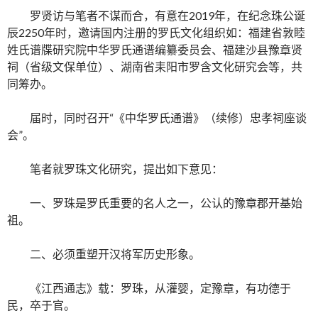
罗贤访与笔者不谋而合，有意在2019年，在纪念珠公诞
辰2250年时，邀请国内注册的罗氏文化组织如：福建省敦睦
姓氏谱牒研究院中华罗氏通谱编纂委员会、福建沙县豫章贤
祠（省级文保单位）、湖南省耒阳市罗含文化研究会等，共
同筹办。
届时，同时召开“《中华罗氏通谱》（续修）忠孝祠座谈
会”。
笔者就罗珠文化研究，提出如下意见：
一、罗珠是罗氏重要的名人之一，公认的豫章郡开基始
祖。
二、必须重塑开汉将军历史形象。
《江西通志》载：罗珠，从灌婴，定豫章，有功德于
民，卒于官。