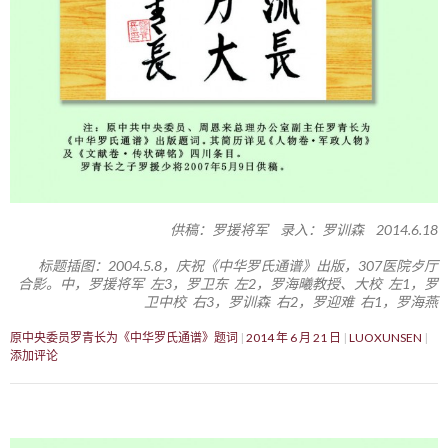
供稿：罗援将军 录入：罗训森 2014.6.18
标题插图：2004.5.8，庆祝《中华罗氏通谱》出版，307医院歺厅
合影。中，罗援将军 左3，罗卫东 左2，罗海曦教授、大校 左1，罗
卫中校 右3，罗训森 右2，罗迎难 右1，罗海燕
原中央委员罗青长为《中华罗氏通谱》题词
2014 年 6 月 21 日
LUOXUNSEN
添加评论