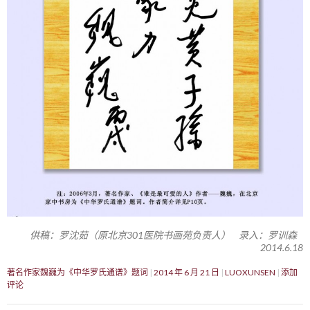
供稿：罗沈茹（原北京301医院书画苑负责人） 录入：罗训森
2014.6.18
著名作家魏巍为《中华罗氏通谱》题词
2014 年 6 月 21 日
LUOXUNSEN
添加
评论