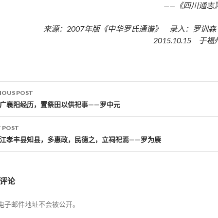
——《四川通志
来源：2007年版《中华罗氏通谱》 录入：罗训
2015.10.15 于福
IOUS POST
st navigation
湖广襄阳经历，置祭田以供祀事——罗中元
 POST
浙江孝丰县知县，多惠政，民德之，立祠祀焉——罗为赓
评论
电子邮件地址不会被公开。