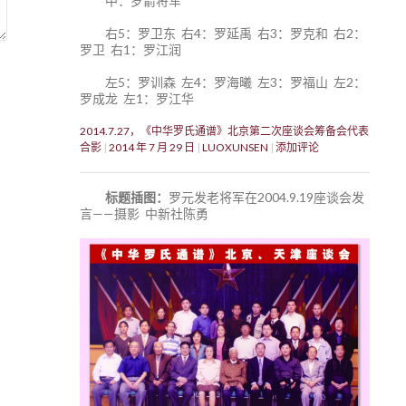
中：罗箭将军
右5：罗卫东 右4：罗延禹 右3：罗克和 右2：
罗卫 右1：罗江润
左5：罗训森 左4：罗海曦 左3：罗福山 左2：
罗成龙 左1：罗江华
2014.7.27，《中华罗氏通谱》北京第二次座谈会筹备会代表
合影
2014 年 7 月 29 日
LUOXUNSEN
添加评论
标题插图：
罗元发老将军在2004.9.19座谈会发
言——摄影 中新社陈勇