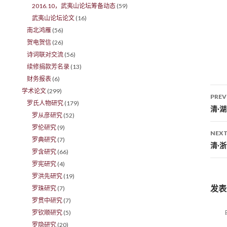
2016.10，武夷山论坛筹备动态
(59)
武夷山论坛论文
(16)
南北鸿雁
(56)
贺电贺信
(26)
诗词联对交流
(56)
续修捐款芳名录
(13)
财务报表
(6)
学术论文
(299)
PREV
罗氏人物研究
(179)
Po
清·
罗从彦研究
(52)
罗伦研究
(9)
NEXT
罗典研究
(7)
清·
罗含研究
(66)
罗宪研究
(4)
罗洪先研究
(19)
发表
罗珠研究
(7)
罗贯中研究
(7)
罗钦顺研究
(5)
罗隐研究
(20)