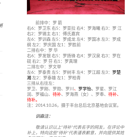
》
森
前排中：罗 箭
州
右6：罗卫东 右5：罗亚拉 右4：罗海曦 右3：罗 江
右2：罗锡主 右1：傅氏嘉宾
左6：罗训森 左5：罗成龙 左4：罗国冰 左3：罗成
纲 左2：罗庆国 左1：罗胜前
二排右中：罗 华
右6：罗发银 右5：罗扬锋 右4：罗汉泉 右3：罗在
砚 右2：罗 芬 右1：罗真理
二排左中：罗文举
左6：罗泰贵 左5：罗树丰 左4：罗江超 左3：
罗楚
湘
左2：罗泰雄 左1：罗柏青
三排从右往左：
罗卫、罗刚、罗勋、罗川
、
罗学怡、
罗星、罗江
润、罗福山、
待补
、罗海燕（女）、罗奉、
待补、
待补。
注：2014.10.26，摄于丰台总后北京基地会议室。
训森注：
敬请认识以上“待补”代表名字的网友，在评论中
补上，特向这些“待补”代表谨表歉意，并向提供其姓