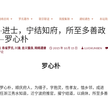
网络总祠
罗氏著作
联宗联谊
简报集锦
通知通告
本站简
·进士，宁结知府，所至多善政
—罗心朴
卷
,
各省罗氏
,
川渝
,
忠义循良
,
网络通谱
2015 年 10 月 15 日
LUOXUNSEN
评论
罗心朴
罗心朴，顺庆府人，为缙子，字抱灵，性孝友，恤乡邻，成进
任浙江秀水知县，迁宁波府推官，擢宁结道，以病休，所至多善