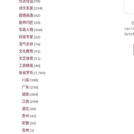
仕进佳话
(58)
诗文名家
(234)
懿德高逸
(62)
能师巧匠
(30)
<acr
军政人物
(306)
date
科技专家
(22)
浩气长存
(76)
文化教育
(91)
文艺体育
(51)
工商精英
(40)
各省罗氏
(1,789)
川渝
(188)
广东
(230)
湖南
(384)
江西
(299)
湖北
(66)
贵州
(41)
安徽
(32)
吉林
(1)