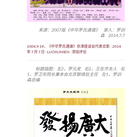
来源：2007版《中华罗氏通谱》 录入：罗训
森 2014.7.7
2004.9.19，《中华罗氏通谱》京津座谈会代表合影
2014
年 7 月 7 日
LUOXUNSEN
添加评论
标题插图：左2，罗元发 右2，王在齐夫人 右
1，罗卫东院长兼本会北京联络处主任 左1，罗训
森总编