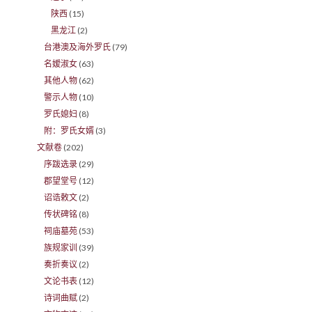
陕西
(15)
黑龙江
(2)
台港澳及海外罗氏
(79)
名嫒淑女
(63)
其他人物
(62)
警示人物
(10)
罗氏媳妇
(8)
附：罗氏女婿
(3)
文献卷
(202)
序跋选录
(29)
郡望堂号
(12)
诏诰敕文
(2)
传状碑铭
(8)
祠庙墓苑
(53)
族规家训
(39)
奏折奏议
(2)
文论书表
(12)
诗词曲赋
(2)