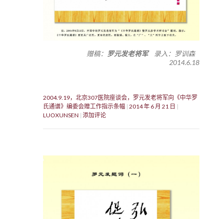
赠稿：
罗元发老将军
录入：罗训森
2014.6.18
2004.9.19，北京307医院座谈会，罗元发老将军向《中华罗
氏通谱》编委会赠工作指示条幅
2014 年 6 月 21 日
LUOXUNSEN
添加评论