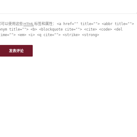
您可以使用这些
HTML
标签和属性：
<a href="" title=""> <abbr title="">
onym title=""> <b> <blockquote cite=""> <cite> <code> <del
time=""> <em> <i> <q cite=""> <strike> <strong>