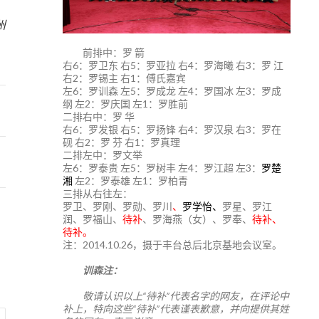
7
州
前排中：罗 箭
右6：罗卫东 右5：罗亚拉 右4：罗海曦 右3：罗 江
右2：罗锡主 右1：傅氏嘉宾
左6：罗训森 左5：罗成龙 左4：罗国冰 左3：罗成
纲 左2：罗庆国 左1：罗胜前
二排右中：罗 华
右6：罗发银 右5：罗扬锋 右4：罗汉泉 右3：罗在
砚 右2：罗 芬 右1：罗真理
二排左中：罗文举
左6：罗泰贵 左5：罗树丰 左4：罗江超 左3：
罗楚
湘
左2：罗泰雄 左1：罗柏青
三排从右往左：
罗卫、罗刚、罗勋、罗川
、
罗学怡、
罗星、罗江
润、罗福山、
待补
、罗海燕（女）、罗奉、
待补、
待补。
注：2014.10.26，摄于丰台总后北京基地会议室。
训森注：
敬请认识以上“待补”代表名字的网友，在评论中
补上，特向这些“待补”代表谨表歉意，并向提供其姓