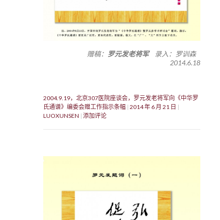
赠稿：
罗元发老将军
录入：罗训森
2014.6.18
2004.9.19，北京307医院座谈会，罗元发老将军向《中华罗
氏通谱》编委会赠工作指示条幅
2014 年 6 月 21 日
LUOXUNSEN
添加评论