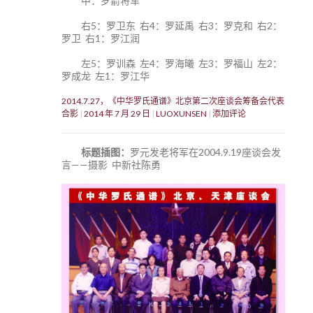
中：罗箭将军
右5：罗卫东 右4：罗延禹 右3：罗克和 右2：
罗卫 右1：罗江润
左5：罗训森 左4：罗海曦 左3：罗福山 左2：
罗成龙 左1：罗江华
2014.7.27，《中华罗氏通谱》北京第二次座谈会筹备会代表
合影
2014 年 7 月 29 日
LUOXUNSEN
添加评论
标题插图：
罗元发老将军在2004.9.19座谈会发
言——摄影 中新社陈勇