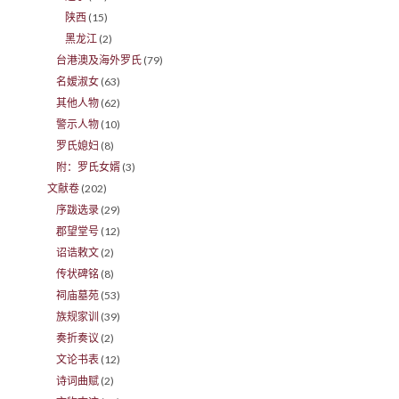
陕西
(15)
黑龙江
(2)
台港澳及海外罗氏
(79)
名嫒淑女
(63)
其他人物
(62)
警示人物
(10)
罗氏媳妇
(8)
附：罗氏女婿
(3)
文献卷
(202)
序跋选录
(29)
郡望堂号
(12)
诏诰敕文
(2)
传状碑铭
(8)
祠庙墓苑
(53)
族规家训
(39)
奏折奏议
(2)
文论书表
(12)
诗词曲赋
(2)