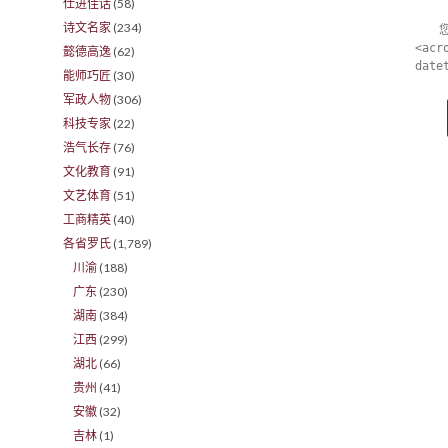
仕进佳话
(58)
诗文名家
(234)
<acr
懿德高逸
(62)
date
能师巧匠
(30)
军政人物
(306)
科技专家
(22)
浩气长存
(76)
文化教育
(91)
文艺体育
(51)
工商精英
(40)
各省罗氏
(1,789)
川渝
(188)
广东
(230)
湖南
(384)
江西
(299)
湖北
(66)
贵州
(41)
安徽
(32)
吉林
(1)