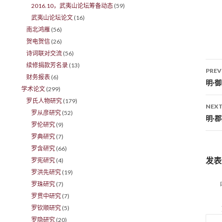
2016.10，武夷山论坛筹备动态
(59)
武夷山论坛论文
(16)
南北鸿雁
(56)
贺电贺信
(26)
诗词联对交流
(56)
续修捐款芳名录
(13)
PREV
财务报表
(6)
Po
明·
学术论文
(299)
罗氏人物研究
(179)
NEXT
罗从彦研究
(52)
明·
罗伦研究
(9)
罗典研究
(7)
罗含研究
(66)
发表
罗宪研究
(4)
罗洪先研究
(19)
罗珠研究
(7)
罗贯中研究
(7)
罗钦顺研究
(5)
罗隐研究
(20)