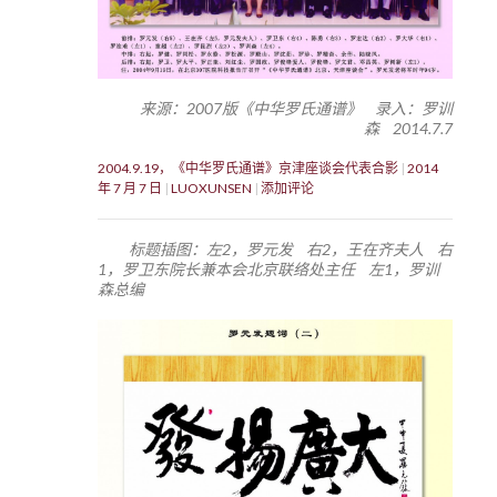
来源：2007版《中华罗氏通谱》 录入：罗训
森 2014.7.7
2004.9.19，《中华罗氏通谱》京津座谈会代表合影
2014
年 7 月 7 日
LUOXUNSEN
添加评论
标题插图：左2，罗元发 右2，王在齐夫人 右
1，罗卫东院长兼本会北京联络处主任 左1，罗训
森总编