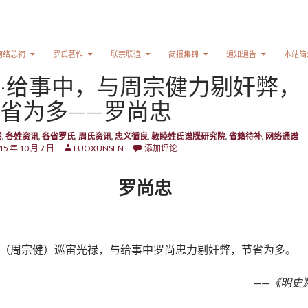
网络总祠
罗氏著作
联宗联谊
简报集锦
通知通告
本站简
·给事中，与周宗健力剔奸弊，
省为多——罗尚忠
卷
,
各姓资讯
,
各省罗氏
,
周氏资讯
,
忠义循良
,
敦睦姓氏谱牒研究院
,
省籍待补
,
网络通谱
15 年 10 月 7 日
LUOXUNSEN
添加评论
罗尚忠
（周宗健）巡宙光禄，与给事中罗尚忠力剔奸弊，节省为多。
——《明史