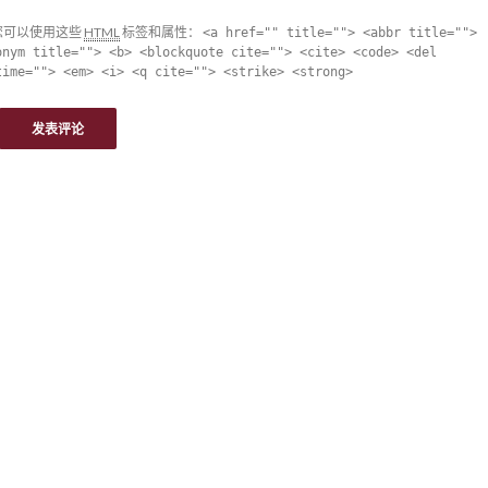
您可以使用这些
HTML
标签和属性：
<a href="" title=""> <abbr title="">
onym title=""> <b> <blockquote cite=""> <cite> <code> <del
time=""> <em> <i> <q cite=""> <strike> <strong>