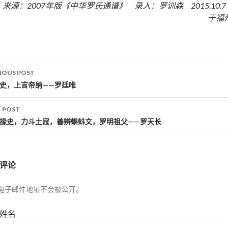
来源：2007年版《中华罗氏通谱》 录入：罗训森 2015.10.
于福
IOUS POST
st navigation
御史，上言帝纳——罗廷唯
 POST
郡掾史，力斗土寇，善辨蝌蚪文，罗明祖父——罗天长
评论
电子邮件地址不会被公开。
姓名