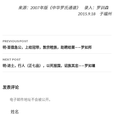
来源：2007年版《中华罗氏通谱》 录入：罗训森
2015.9.18 于福州
PREVIOUS POST
Post navigation
明·首倡急公，上给冠带，敦宗睦族，助聘给粟——罗如邦
NEXT POST
明·进士，行人（正七品），以死报国，诏旌其忠——罗如墉
发表评论
电子邮件地址不会被公开。
姓名