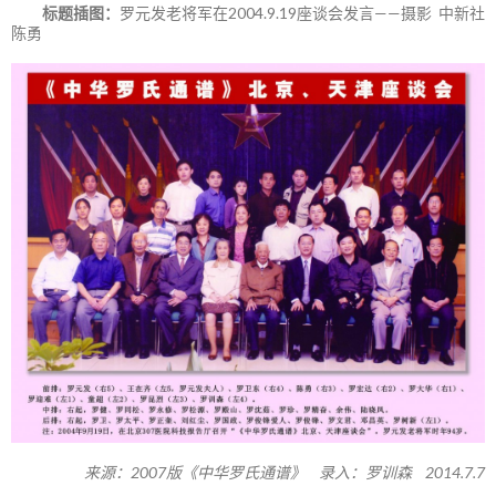
标题插图：
罗元发老将军在2004.9.19座谈会发言——摄影 中新社
陈勇
来源：2007版《中华罗氏通谱》 录入：罗训森 2014.7.7