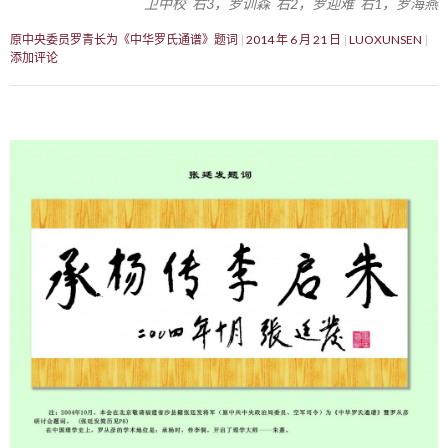
卫中校 右3，罗训森 右2，罗迎难 右1，罗海燕
原中央委员罗青长为《中华罗氏通谱》题词
2014 年 6 月 21 日
LUOXUNSEN
添加评论