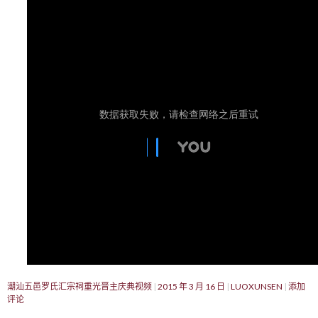
潮汕五邑罗氏汇宗祠重光晋主庆典视频
2015 年 3 月 16 日
LUOXUNSEN
添加
评论