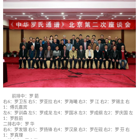
前排中：罗 箭
右6：罗卫东 右5：罗亚拉 右4：罗海曦 右3：罗 江 右2：罗锡主 右
1：傅氏嘉宾
左6：罗训森 左5：罗成龙 左4：罗国冰 左3：罗成纲 左2：罗庆国 左
1：罗胜前
二排右中：罗 华
右6：罗发银 右5：罗扬锋 右4：罗汉泉 右3：罗在砚 右2：罗 芬 右
1：罗真理