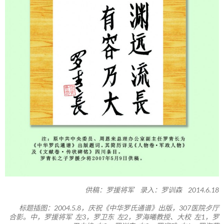
供稿：罗援将军 录入：罗训森 2014.6.18
标题插图：2004.5.8，庆祝《中华罗氏通谱》出版，307医院歺厅
合影。中，罗援将军 左3，罗卫东 左2，罗海曦教授、大校 左1，罗