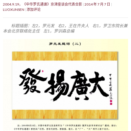
2004.9.19，《中华罗氏通谱》京津座谈会代表合影
2014 年 7 月 7 日
LUOXUNSEN
添加评论
标题插图：左2，罗元发 右2，王在齐夫人 右1，罗卫东院长兼
本会北京联络处主任 左1，罗训森总编