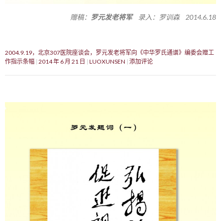
赠稿：
罗元发老将军
录入：罗训森 2014.6.18
2004.9.19，北京307医院座谈会，罗元发老将军向《中华罗氏通谱》编委会赠工
作指示条幅
2014 年 6 月 21 日
LUOXUNSEN
添加评论