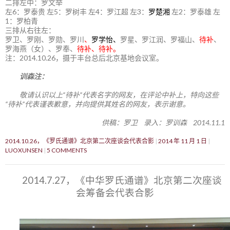
二排左中：罗文举
左6：罗泰贵 左5：罗树丰 左4：罗江超 左3：
罗楚湘
左2：罗泰雄 左
1：罗柏青
三排从右往左：
罗卫、罗刚、罗勋、罗川
、
罗学怡、
罗星、罗江润、罗福山、
待补
、
罗海燕（女）、罗奉、
待补、待补。
注：2014.10.26，摄于丰台总后北京基地会议室。
训森注：
敬请认识以上“待补”代表名字的网友，在评论中补上，特向这些
“待补”代表谨表歉意，并向提供其姓名的网友，表示谢意。
供稿：罗卫 录入：罗训森 2014.11.1
2014.10.26，《罗氏通谱》北京第二次座谈会代表合影
2014 年 11 月 1 日
LUOXUNSEN
5 COMMENTS
2014.7.27，《中华罗氏通谱》北京第二次座谈
会筹备会代表合影