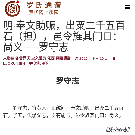
SKIP TO CONTENT
明·奉文助赈，出粟二千五百
石（担），邑令旌其门曰：
尚义——罗守志
人物卷
,
各省罗氏
,
忠义循良
,
江西
,
网络通谱
2015 年 9 月 18 日
LUOXUNSEN
添加评论
罗守志
罗守志，宜黄人，正统间，奉文助赈，出粟二千五百
石。子五，俱承父志，岁有施与。邑令旌其门曰：尚义。
——《抚州府志》