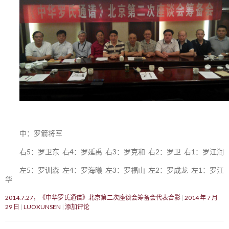
中：罗箭将军
右5：罗卫东 右4：罗延禹 右3：罗克和 右2：罗卫 右1：罗江润
左5：罗训森 左4：罗海曦 左3：罗福山 左2：罗成龙 左1：罗江
华
2014.7.27，《中华罗氏通谱》北京第二次座谈会筹备会代表合影
2014 年 7 月
29 日
LUOXUNSEN
添加评论