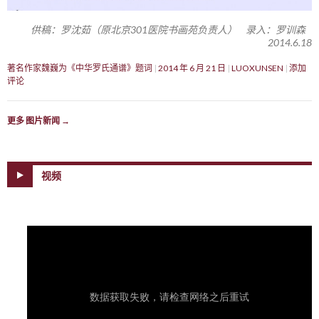
供稿：罗沈茹（原北京301医院书画苑负责人） 录入：罗训森
2014.6.18
著名作家魏巍为《中华罗氏通谱》题词
2014 年 6 月 21 日
LUOXUNSEN
添加
评论
更多 图片新闻
→
视频