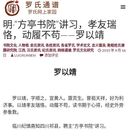
SKIP TO CONTENT
明·“方亭书院”讲习，孝友瑞
恪，动履不苟——罗以靖
书院文化
,
人物卷
,
俞氏资讯
,
各姓资讯
,
各省罗氏
,
学术论文
,
忠义循良
,
敦睦姓氏谱
牒研究院
,
江西
,
汪氏资讯
,
纪氏资讯
,
网络通谱
,
罗氏文化研究
2015 年 9 月 16
日
LUOXUNSEN
添加评论
罗以靖
罗以靖，字顺之，宜黄人。廪贡生。曾祖天祥，好为利
济事。以靖孝友瑞恪，动履不苟，读书期于心得，经史外旁
参象数。
临川纪慎斋知四川祁县，聘主“方亭书院”讲习。