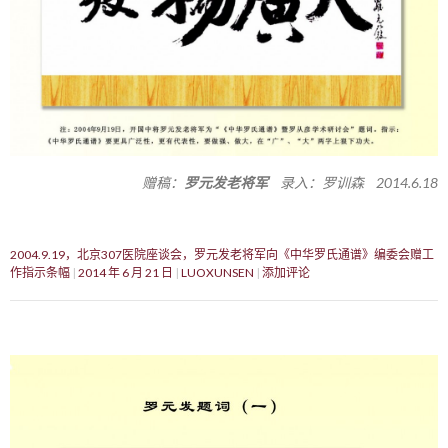
赠稿：
罗元发老将军
录入：罗训森 2014.6.18
2004.9.19，北京307医院座谈会，罗元发老将军向《中华罗氏通谱》编委会赠工
作指示条幅
2014 年 6 月 21 日
LUOXUNSEN
添加评论