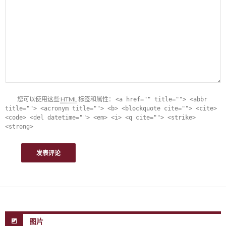
您可以使用这些
HTML
标签和属性：
<a href="" title=""> <abbr
title=""> <acronym title=""> <b> <blockquote cite=""> <cite>
<code> <del datetime=""> <em> <i> <q cite=""> <strike>
<strong>
图片