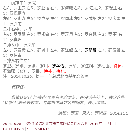
前排中：罗 箭
右6：罗卫东 右5：罗亚拉 右4：罗海曦 右3：罗 江 右2：罗锡主 右
1：傅氏嘉宾
左6：罗训森 左5：罗成龙 左4：罗国冰 左3：罗成纲 左2：罗庆国 左
1：罗胜前
二排右中：罗 华
右6：罗发银 右5：罗扬锋 右4：罗汉泉 右3：罗在砚 右2：罗 芬 右
1：罗真理
二排左中：罗文举
左6：罗泰贵 左5：罗树丰 左4：罗江超 左3：
罗楚湘
左2：罗泰雄 左
1：罗柏青
三排从右往左：
罗卫、罗刚、罗勋、罗川
、
罗学怡、
罗星、罗江润、罗福山、
待补
、
罗海燕（女）、罗奉、
待补、待补。
注：2014.10.26，摄于丰台总后北京基地会议室。
训森注：
敬请认识以上“待补”代表名字的网友，在评论中补上，特向这些
“待补”代表谨表歉意，并向提供其姓名的网友，表示谢意。
供稿：罗卫 录入：罗训森 2014.11.1
2014.10.26，《罗氏通谱》北京第二次座谈会代表合影
2014 年 11 月 1 日
LUOXUNSEN
5 COMMENTS