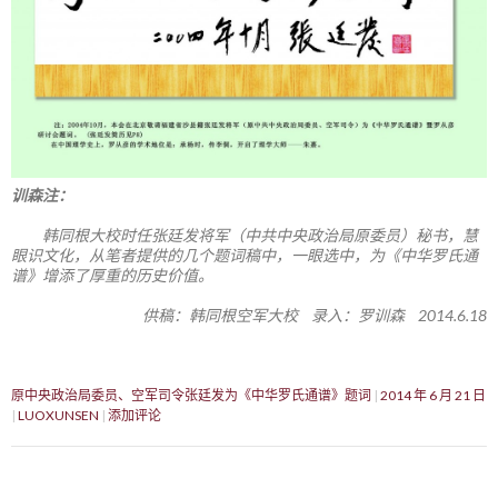
训森注：
韩同根大校时任张廷发将军（中共中央政治局原委员）秘书，慧
眼识文化，从笔者提供的几个题词稿中，一眼选中，为《中华罗氏通
谱》增添了厚重的历史价值。
供稿：韩同根空军大校 录入：罗训森 2014.6.18
原中央政治局委员、空军司令张廷发为《中华罗氏通谱》题词
2014 年 6 月 21 日
LUOXUNSEN
添加评论