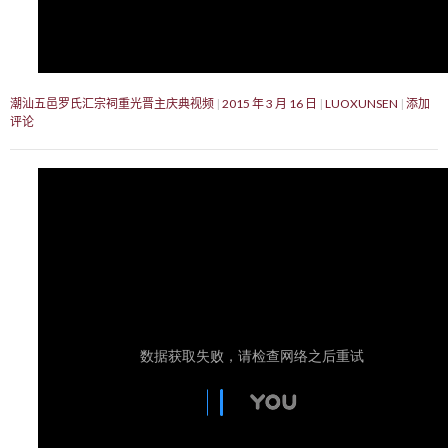
潮汕五邑罗氏汇宗祠重光晋主庆典视频
2015 年 3 月 16 日
LUOXUNSEN
添加
评论