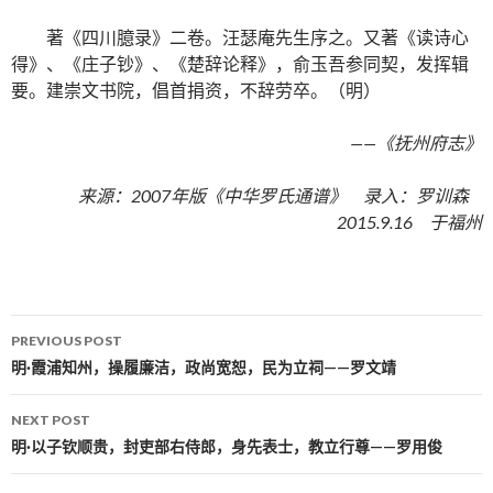
著《四川臆录》二卷。汪瑟庵先生序之。又著《读诗心
得》、《庄子钞》、《楚辞论释》，俞玉吾参同契，发挥辑
要。建崇文书院，倡首捐资，不辞劳卒。（明）
——《抚州府志》
来源：2007年版《中华罗氏通谱》 录入：罗训森
2015.9.16 于福州
PREVIOUS POST
Post navigation
明·霞浦知州，操履廉洁，政尚宽恕，民为立祠——罗文靖
NEXT POST
明·以子钦顺贵，封吏部右侍郎，身先表士，教立行尊——罗用俊