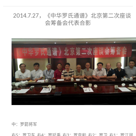
2014.7.27，《中华罗氏通谱》北京第二次座谈
会筹备会代表合影
中：罗箭将军
右5：罗卫东 右4：罗延禹 右3：罗克和 右2：罗卫 右1：罗江润