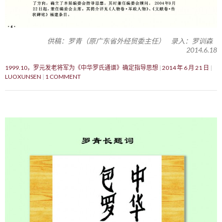
供稿：罗青（原广东省外经贸委主任） 录入：罗训森
2014.6.18
1999.10，罗元发老将军为《中华罗氏通谱》确定指导思想
2014 年 6 月 21 日
LUOXUNSEN
1 COMMENT