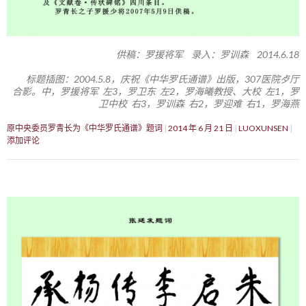
供稿：罗援将军 录入：罗训森 2014.6.18
标题插图：2004.5.8，庆祝《中华罗氏通谱》出版，307医院歺厅
合影。中，罗援将军 左3，罗卫东 左2，罗海曦教授、大校 左1，罗
卫中校 右3，罗训森 右2，罗迎难 右1，罗海燕
原中央委员罗青长为《中华罗氏通谱》题词
2014 年 6 月 21 日
LUOXUNSEN
添加评论