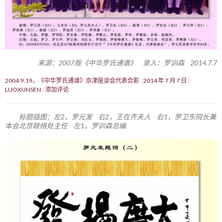
来源：2007版《中华罗氏通谱》 录入：罗训森 2014.7.7
2004.9.19，《中华罗氏通谱》京津座谈会代表合影
2014 年 7 月 7 日
LUOXUNSEN
添加评论
标题插图：左2，罗元发 右2，王在齐夫人 右1，罗卫东院长兼
本会北京联络处主任 左1，罗训森总编