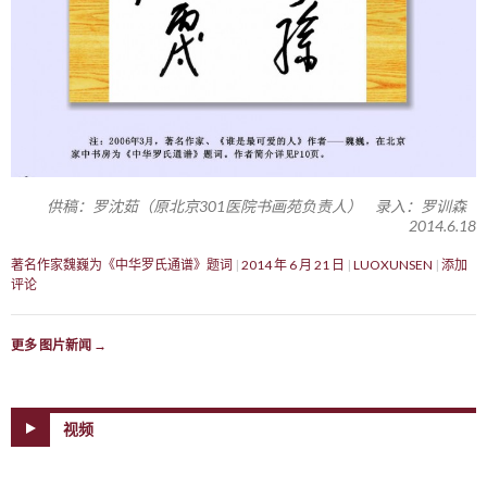
供稿：罗沈茹（原北京301医院书画苑负责人） 录入：罗训森
2014.6.18
著名作家魏巍为《中华罗氏通谱》题词
2014 年 6 月 21 日
LUOXUNSEN
添加
评论
更多 图片新闻
→
视频