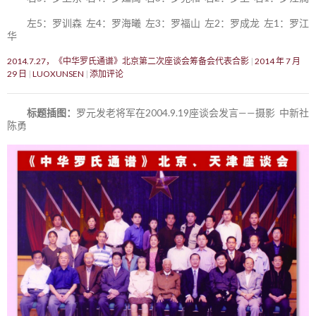
左5：罗训森 左4：罗海曦 左3：罗福山 左2：罗成龙 左1：罗江
华
2014.7.27，《中华罗氏通谱》北京第二次座谈会筹备会代表合影
2014 年 7 月
29 日
LUOXUNSEN
添加评论
标题插图：
罗元发老将军在2004.9.19座谈会发言——摄影 中新社
陈勇