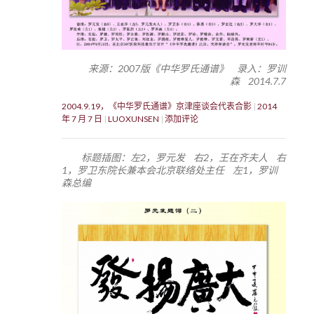
来源：2007版《中华罗氏通谱》 录入：罗训
森 2014.7.7
2004.9.19，《中华罗氏通谱》京津座谈会代表合影
2014
年 7 月 7 日
LUOXUNSEN
添加评论
标题插图：左2，罗元发 右2，王在齐夫人 右
1，罗卫东院长兼本会北京联络处主任 左1，罗训
森总编