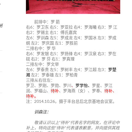
》
5
前排中：罗 箭
州
右6：罗卫东 右5：罗亚拉 右4：罗海曦 右3：罗 江
右2：罗锡主 右1：傅氏嘉宾
左6：罗训森 左5：罗成龙 左4：罗国冰 左3：罗成
纲 左2：罗庆国 左1：罗胜前
二排右中：罗 华
右6：罗发银 右5：罗扬锋 右4：罗汉泉 右3：罗在
砚 右2：罗 芬 右1：罗真理
二排左中：罗文举
左6：罗泰贵 左5：罗树丰 左4：罗江超 左3：
罗楚
湘
左2：罗泰雄 左1：罗柏青
三排从右往左：
罗卫、罗刚、罗勋、罗川
、
罗学怡、
罗星、罗江
润、罗福山、
待补
、罗海燕（女）、罗奉、
待补、
待补。
注：2014.10.26，摄于丰台总后北京基地会议室。
训森注：
敬请认识以上“待补”代表名字的网友，在评论中
补上，特向这些“待补”代表谨表歉意，并向提供其姓