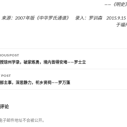
——《明史
来源：2007年版《中华罗氏通谱》 录入：罗训森 2015.9.1
于福
IOUS POST
st navigation
荐授琼州学录，破家练勇，境内皆得安堵——罗士立
 POST
礼部主事，深思静力，祀乡贤祠——罗万藻
评论
电子邮件地址不会被公开。