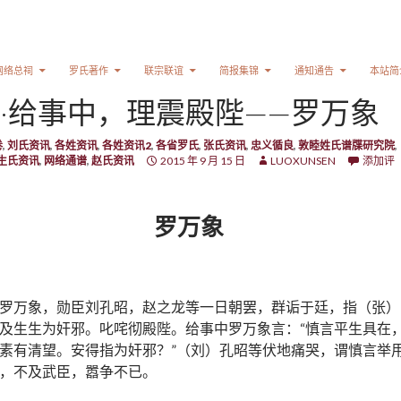
网络总祠
罗氏著作
联宗联谊
简报集锦
通知通告
本站简
·给事中，理震殿陛——罗万象
卷
,
刘氏资讯
,
各姓资讯
,
各姓资讯2
,
各省罗氏
,
张氏资讯
,
忠义循良
,
敦睦姓氏谱牒研究院
,
生氏资讯
,
网络通谱
,
赵氏资讯
2015 年 9 月 15 日
LUOXUNSEN
添加评
罗万象
罗万象，勋臣刘孔昭，赵之龙等一日朝罢，群诟于廷，指（张）
及生生为奸邪。叱咤彻殿陛。给事中罗万象言：“慎言平生具在
素有清望。安得指为奸邪？”（刘）孔昭等伏地痛哭，谓慎言举
，不及武臣，嚣争不已。