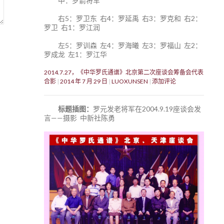
中：罗箭将军
右5：罗卫东 右4：罗延禹 右3：罗克和 右2：
罗卫 右1：罗江润
左5：罗训森 左4：罗海曦 左3：罗福山 左2：
罗成龙 左1：罗江华
2014.7.27，《中华罗氏通谱》北京第二次座谈会筹备会代表
合影
2014 年 7 月 29 日
LUOXUNSEN
添加评论
标题插图：
罗元发老将军在2004.9.19座谈会发
言——摄影 中新社陈勇