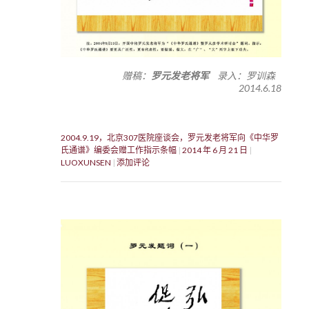
赠稿：
罗元发老将军
录入：罗训森
2014.6.18
2004.9.19，北京307医院座谈会，罗元发老将军向《中华罗
氏通谱》编委会赠工作指示条幅
2014 年 6 月 21 日
LUOXUNSEN
添加评论