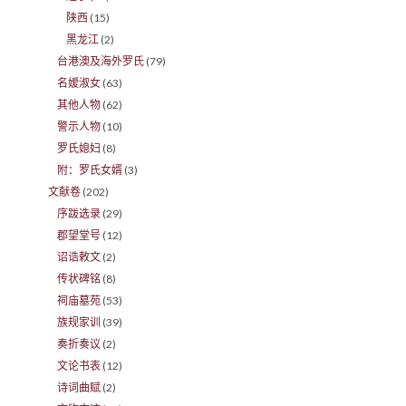
陕西
(15)
黑龙江
(2)
台港澳及海外罗氏
(79)
名嫒淑女
(63)
其他人物
(62)
警示人物
(10)
罗氏媳妇
(8)
附：罗氏女婿
(3)
文献卷
(202)
序跋选录
(29)
郡望堂号
(12)
诏诰敕文
(2)
传状碑铭
(8)
祠庙墓苑
(53)
族规家训
(39)
奏折奏议
(2)
文论书表
(12)
诗词曲赋
(2)