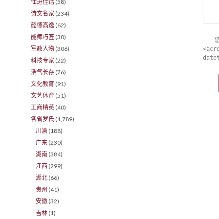
仕进佳话
(58)
诗文名家
(234)
懿德高逸
(62)
能师巧匠
(30)
军政人物
(306)
<acr
date
科技专家
(22)
浩气长存
(76)
文化教育
(91)
文艺体育
(51)
工商精英
(40)
各省罗氏
(1,789)
川渝
(188)
广东
(230)
湖南
(384)
江西
(299)
湖北
(66)
贵州
(41)
安徽
(32)
吉林
(1)