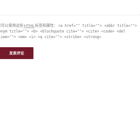
您可以使用这些
HTML
标签和属性：
<a href="" title=""> <abbr title="">
onym title=""> <b> <blockquote cite=""> <cite> <code> <del
time=""> <em> <i> <q cite=""> <strike> <strong>