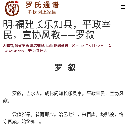
SKIP TO CONTENT
明·福建长乐知县，平政宰
民，宣协风教——罗叙
人物卷
,
各省罗氏
,
忠义循良
,
江西
,
网络通谱
2015 年 9 月 12 日
LUOXUNSEN
添加评论
罗 叙
罗叙，吉水人。成化间知长乐县事。平政宰民，宣协风
教。
尝值岁旱，祷雨即应。治邑七年，兴百废，均赋役，恪
守官箴，始终如—。