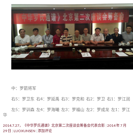
中：罗箭将军
右5：罗卫东 右4：罗延禹 右3：罗克和 右2：罗卫 右1：罗江润
左5：罗训森 左4：罗海曦 左3：罗福山 左2：罗成龙 左1：罗江
华
2014.7.27，《中华罗氏通谱》北京第二次座谈会筹备会代表合影
2014 年 7 月
29 日
LUOXUNSEN
添加评论