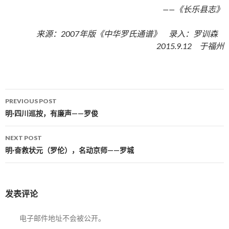
——《长乐县志》
来源：2007年版《中华罗氏通谱》 录入：罗训森
2015.9.12 于福州
PREVIOUS POST
Post navigation
明·四川巡按，有廉声——罗俊
NEXT POST
明·奋救状元（罗伦），名动京师——罗城
发表评论
电子邮件地址不会被公开。