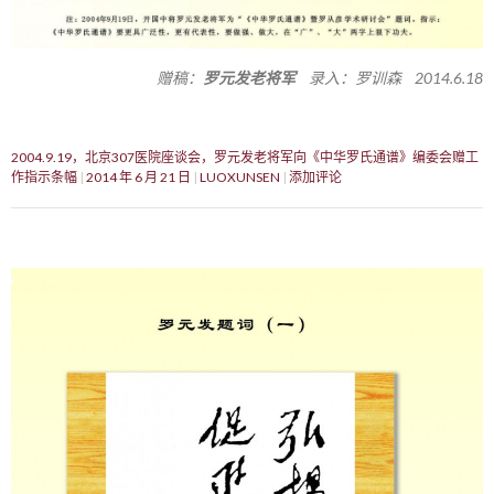
赠稿：
罗元发老将军
录入：罗训森 2014.6.18
2004.9.19，北京307医院座谈会，罗元发老将军向《中华罗氏通谱》编委会赠工
作指示条幅
2014 年 6 月 21 日
LUOXUNSEN
添加评论