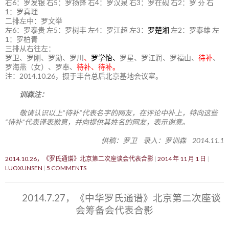
右6：罗发银 右5：罗扬锋 右4：罗汉泉 右3：罗在砚 右2：罗 芬 右
1：罗真理
二排左中：罗文举
左6：罗泰贵 左5：罗树丰 左4：罗江超 左3：
罗楚湘
左2：罗泰雄 左
1：罗柏青
三排从右往左：
罗卫、罗刚、罗勋、罗川
、
罗学怡、
罗星、罗江润、罗福山、
待补
、
罗海燕（女）、罗奉、
待补、待补。
注：2014.10.26，摄于丰台总后北京基地会议室。
训森注：
敬请认识以上“待补”代表名字的网友，在评论中补上，特向这些
“待补”代表谨表歉意，并向提供其姓名的网友，表示谢意。
供稿：罗卫 录入：罗训森 2014.11.1
2014.10.26，《罗氏通谱》北京第二次座谈会代表合影
2014 年 11 月 1 日
LUOXUNSEN
5 COMMENTS
2014.7.27，《中华罗氏通谱》北京第二次座谈
会筹备会代表合影