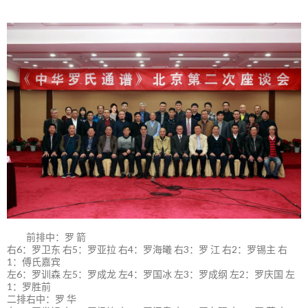
前排中：罗 箭
右6：罗卫东 右5：罗亚拉 右4：罗海曦 右3：罗 江 右2：罗锡主 右
1：傅氏嘉宾
左6：罗训森 左5：罗成龙 左4：罗国冰 左3：罗成纲 左2：罗庆国 左
1：罗胜前
二排右中：罗 华