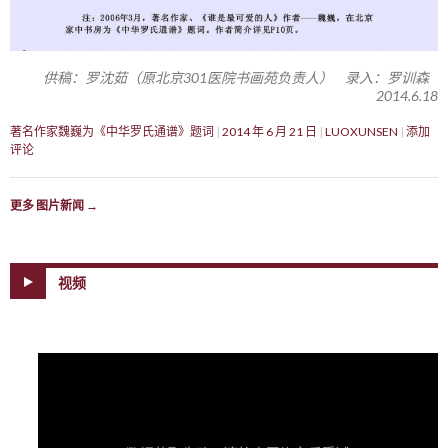
供稿：罗沈茹（原北京301医院书画苑负责人） 录入：罗训森
2014.6.18
著名作家魏巍为《中华罗氏通谱》题词
2014 年 6 月 21 日
LUOXUNSEN
添加
评论
更多 图片新闻
→
视频