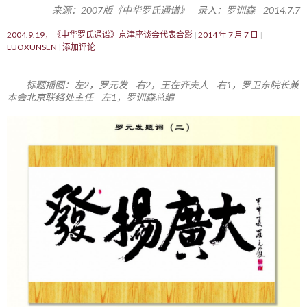
来源：2007版《中华罗氏通谱》 录入：罗训森 2014.7.7
2004.9.19，《中华罗氏通谱》京津座谈会代表合影
2014 年 7 月 7 日
LUOXUNSEN
添加评论
标题插图：左2，罗元发 右2，王在齐夫人 右1，罗卫东院长兼
本会北京联络处主任 左1，罗训森总编