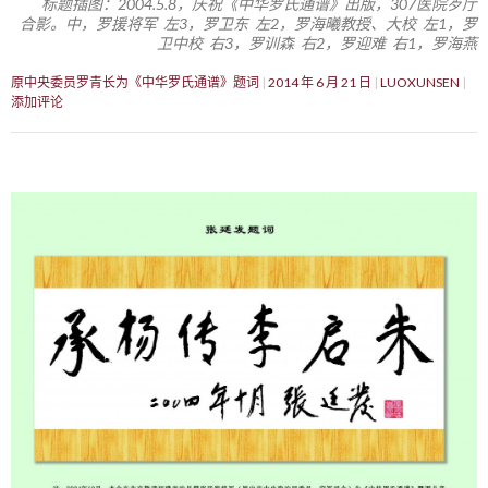
标题插图：2004.5.8，庆祝《中华罗氏通谱》出版，307医院歺厅
合影。中，罗援将军 左3，罗卫东 左2，罗海曦教授、大校 左1，罗
卫中校 右3，罗训森 右2，罗迎难 右1，罗海燕
原中央委员罗青长为《中华罗氏通谱》题词
2014 年 6 月 21 日
LUOXUNSEN
添加评论