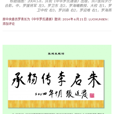
标题插图：2004.5.8，庆祝《中华罗氏通谱》出版，307医院歺厅
合影。中，罗援将军 左3，罗卫东 左2，罗海曦教授、大校 左1，罗
卫中校 右3，罗训森 右2，罗迎难 右1，罗海燕
原中央委员罗青长为《中华罗氏通谱》题词
2014 年 6 月 21 日
LUOXUNSEN
添加评论