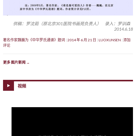
供稿：罗沈茹（原北京301医院书画苑负责人） 录入：罗训森
2014.6.18
著名作家魏巍为《中华罗氏通谱》题词
2014 年 6 月 21 日
LUOXUNSEN
添加
评论
更多 图片新闻
→
视频