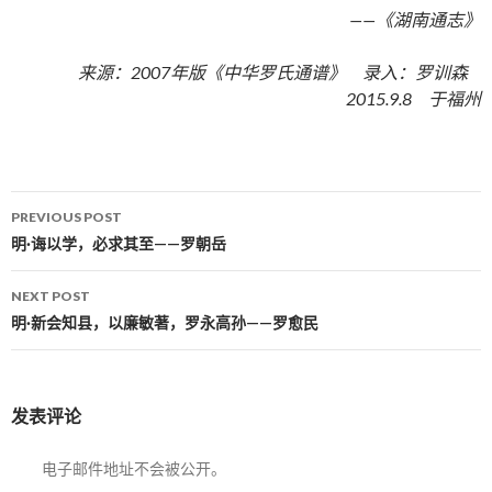
——《湖南通志》
来源：2007年版《中华罗氏通谱》 录入：罗训森
2015.9.8 于福州
PREVIOUS POST
Post navigation
明·诲以学，必求其至——罗朝岳
NEXT POST
明·新会知县，以廉敏著，罗永高孙——罗愈民
发表评论
电子邮件地址不会被公开。