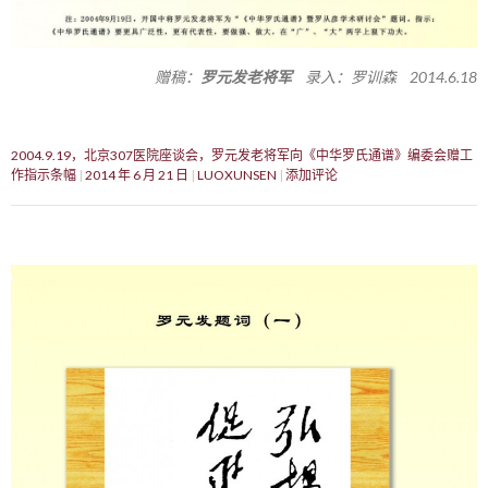
赠稿：
罗元发老将军
录入：罗训森 2014.6.18
2004.9.19，北京307医院座谈会，罗元发老将军向《中华罗氏通谱》编委会赠工
作指示条幅
2014 年 6 月 21 日
LUOXUNSEN
添加评论