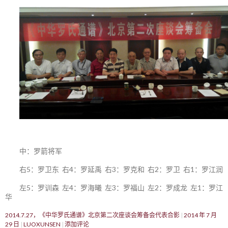
中：罗箭将军
右5：罗卫东 右4：罗延禹 右3：罗克和 右2：罗卫 右1：罗江润
左5：罗训森 左4：罗海曦 左3：罗福山 左2：罗成龙 左1：罗江
华
2014.7.27，《中华罗氏通谱》北京第二次座谈会筹备会代表合影
2014 年 7 月
29 日
LUOXUNSEN
添加评论