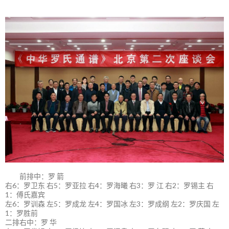
前排中：罗 箭
右6：罗卫东 右5：罗亚拉 右4：罗海曦 右3：罗 江 右2：罗锡主 右
1：傅氏嘉宾
左6：罗训森 左5：罗成龙 左4：罗国冰 左3：罗成纲 左2：罗庆国 左
1：罗胜前
二排右中：罗 华