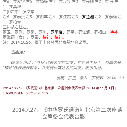
右6：罗发银 右5：罗扬锋 右4：罗汉泉 右3：罗在砚 右2：罗 芬 右
1：罗真理
二排左中：罗文举
左6：罗泰贵 左5：罗树丰 左4：罗江超 左3：
罗楚湘
左2：罗泰雄 左
1：罗柏青
三排从右往左：
罗卫、罗刚、罗勋、罗川
、
罗学怡、
罗星、罗江润、罗福山、
待补
、
罗海燕（女）、罗奉、
待补、待补。
注：2014.10.26，摄于丰台总后北京基地会议室。
训森注：
敬请认识以上“待补”代表名字的网友，在评论中补上，特向这些
“待补”代表谨表歉意，并向提供其姓名的网友，表示谢意。
供稿：罗卫 录入：罗训森 2014.11.1
2014.10.26，《罗氏通谱》北京第二次座谈会代表合影
2014 年 11 月 1 日
LUOXUNSEN
5 COMMENTS
2014.7.27，《中华罗氏通谱》北京第二次座谈
会筹备会代表合影