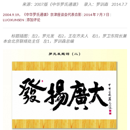
来源：2007版《中华罗氏通谱》 录入：罗训森 2014.7.7
2004.9.19，《中华罗氏通谱》京津座谈会代表合影
2014 年 7 月 7 日
LUOXUNSEN
添加评论
标题插图：左2，罗元发 右2，王在齐夫人 右1，罗卫东院长兼
本会北京联络处主任 左1，罗训森总编