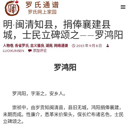
SKIP TO CONTENT
明·闽清知县，捐俸襄建县
城，士民立碑颂之——罗鸿阳
人物卷
,
各省罗氏
,
忠义循良
,
湖南
,
网络通谱
2015 年 9 月 8 日
LUOXUNSEN
添加评论
罗鸿阳
罗鸿阳，字渐之，安乡人。
崇祯中，由岁贡知闽清县，县旧无城，鸿阳捐俸襄建，
未期而成。性廉介，悉革米价柴头，保长纻布诸名色，士民
立碑颂之。