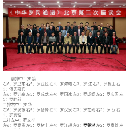
前排中：罗 箭
右6：罗卫东 右5：罗亚拉 右4：罗海曦 右3：罗 江 右2：罗锡主 右
1：傅氏嘉宾
左6：罗训森 左5：罗成龙 左4：罗国冰 左3：罗成纲 左2：罗庆国 左
1：罗胜前
二排右中：罗 华
右6：罗发银 右5：罗扬锋 右4：罗汉泉 右3：罗在砚 右2：罗 芬 右
1：罗真理
二排左中：罗文举
左6：罗泰贵 左5：罗树丰 左4：罗江超 左3：
罗楚湘
左2：罗泰雄 左