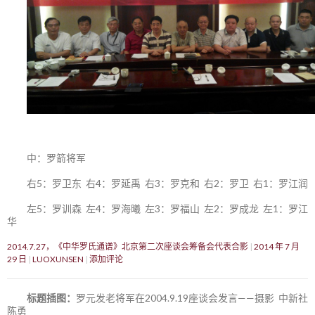
中：罗箭将军
右5：罗卫东 右4：罗延禹 右3：罗克和 右2：罗卫 右1：罗江润
左5：罗训森 左4：罗海曦 左3：罗福山 左2：罗成龙 左1：罗江
华
2014.7.27，《中华罗氏通谱》北京第二次座谈会筹备会代表合影
2014 年 7 月
29 日
LUOXUNSEN
添加评论
标题插图：
罗元发老将军在2004.9.19座谈会发言——摄影 中新社
陈勇