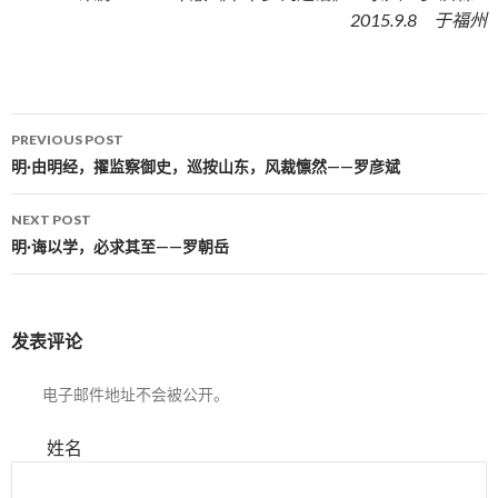
2015.9.8 于福州
PREVIOUS POST
Post navigation
明·由明经，擢监察御史，巡按山东，风裁懔然——罗彦斌
NEXT POST
明·诲以学，必求其至——罗朝岳
发表评论
电子邮件地址不会被公开。
姓名