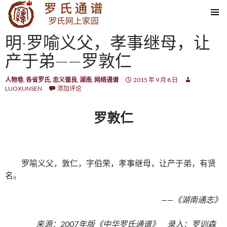
SKIP TO CONTENT
明·罗喻义父，孝事继母，让
产于弟——罗敦仁
人物卷
,
各省罗氏
,
忠义循良
,
湖南
,
网络通谱
2015 年 9 月 8 日
LUOXUNSEN
添加评论
罗敦仁
罗喻义父，敦仁，字伯荣，孝事继母，让产于弟，有贤
名。
——《湖南通志》
来源：2007年版《中华罗氏通谱》 录入：罗训森