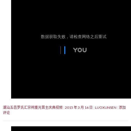
潮汕五邑罗氏汇宗祠重光晋主庆典视频
2015 年 3 月 16 日
LUOXUNSEN
添加
评论