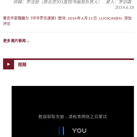
供稿：罗沈茹（原北京301医院书画苑负责人） 录入：罗训森
2014.6.18
著名作家魏巍为《中华罗氏通谱》题词
2014 年 6 月 21 日
LUOXUNSEN
添加
评论
更多 图片新闻
→
视频