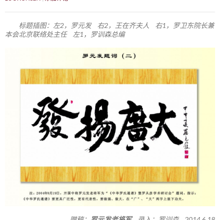
标题插图：左2，罗元发 右2，王在齐夫人 右1，罗卫东院长兼
本会北京联络处主任 左1，罗训森总编
赠稿：
罗元发老将军
录入：罗训森 2014.6.18