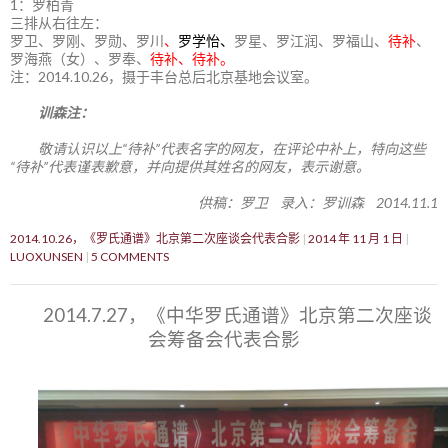
1：罗柏青
三排从右往左：
罗卫、罗刚、罗勋、罗川
、
罗学怡、
罗星、罗江润、罗福山、
待补
、
罗海燕（女）、罗奉、
待补、待补。
注：2014.10.26，摄于丰台总后北京基地会议室。
训森注：
敬请认识以上“待补”代表名字的网友，在评论中补上，特向这些
“待补”代表谨表歉意，并向提供其姓名的网友，表示谢意。
供稿：罗卫 录入：罗训森 2014.11.1
2014.10.26，《罗氏通谱》北京第二次座谈会代表合影
2014 年 11 月 1 日
LUOXUNSEN
5 COMMENTS
2014.7.27，《中华罗氏通谱》北京第二次座谈
会筹备会代表合影