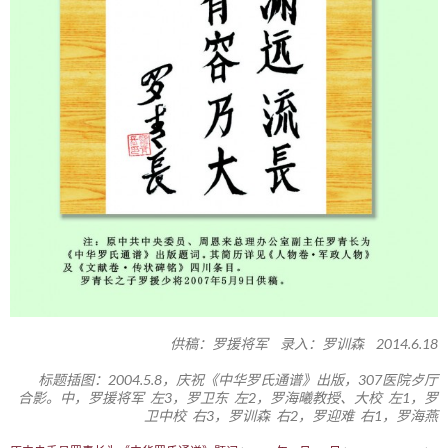
供稿：罗援将军 录入：罗训森 2014.6.18
标题插图：2004.5.8，庆祝《中华罗氏通谱》出版，307医院歺厅
合影。中，罗援将军 左3，罗卫东 左2，罗海曦教授、大校 左1，罗
卫中校 右3，罗训森 右2，罗迎难 右1，罗海燕