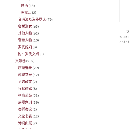
陕西
(15)
黑龙江
(2)
台港澳及海外罗氏
(79)
名嫒淑女
(63)
其他人物
(62)
<acr
警示人物
(10)
date
罗氏媳妇
(8)
附：罗氏女婿
(3)
文献卷
(202)
序跋选录
(29)
郡望堂号
(12)
诏诰敕文
(2)
传状碑铭
(8)
祠庙墓苑
(53)
族规家训
(39)
奏折奏议
(2)
文论书表
(12)
诗词曲赋
(2)