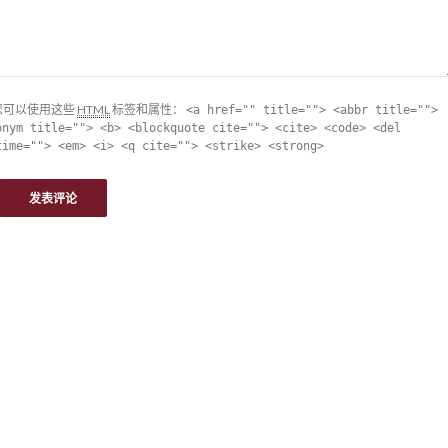
您可以使用这些
HTML
标签和属性：
<a href="" title=""> <abbr title="">
onym title=""> <b> <blockquote cite=""> <cite> <code> <del
time=""> <em> <i> <q cite=""> <strike> <strong>