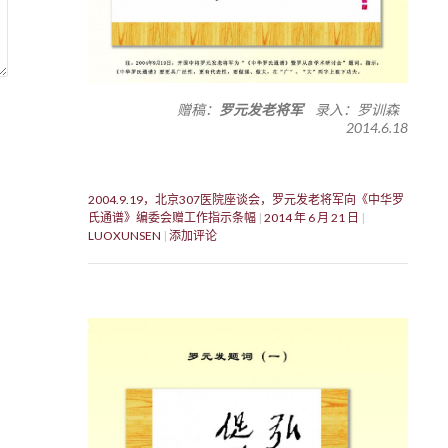
赠稿：
罗元发老将军
录入：罗训森
2014.6.18
2004.9.19，北京307医院座谈会，罗元发老将军向《中华罗
氏通谱》编委会赠工作指示条幅
2014 年 6 月 21 日
LUOXUNSEN
添加评论