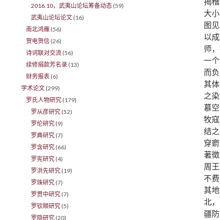
揭稽
2016.10，武夷山论坛筹备动态
(59)
大小
武夷山论坛论文
(16)
图见
南北鸿雁
(56)
以成
贺电贺信
(26)
师，
诗词联对交流
(56)
一个
续修捐款芳名录
(13)
而负
财务报表
(6)
其体
学术论文
(299)
之染
罗氏人物研究
(179)
慕空
罗从彦研究
(52)
牧寇
罗伦研究
(9)
结之
罗典研究
(7)
穿窬
罗含研究
(66)
著徵
罗宪研究
(4)
周王
罗洪先研究
(19)
不费
罗珠研究
(7)
其地
罗贯中研究
(7)
北，
罗钦顺研究
(5)
疆防
罗隐研究
(20)