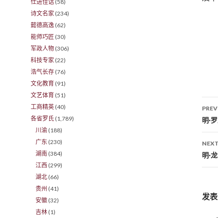
仕进佳话
(58)
诗文名家
(234)
懿德高逸
(62)
能师巧匠
(30)
军政人物
(306)
科技专家
(22)
浩气长存
(76)
文化教育
(91)
文艺体育
(51)
工商精英
(40)
PREV
各省罗氏
(1,789)
Po
明·
川渝
(188)
广东
(230)
NEXT
湖南
(384)
明·
江西
(299)
湖北
(66)
贵州
(41)
发表
安徽
(32)
吉林
(1)