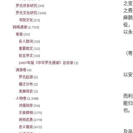
之变
罗氏世系研究
(39)
之费
罗氏文化研究
(106)
麻鹊
书院文化
(21)
役，
网络通谱
(2,730)
以永
卷首
(33)
名人题词
(10)
重要图文
(12)
（粤
前言序文
(10)
2007年版《中华罗氏通谱》总目录
(1)
渊源卷
(6)
以安
罗氏起源
(2)
播迁分布
(2)
发展简史
(1)
而利
人物卷
(2,348)
能归
鸿儒硕彦
(56)
也。
王侯卿相
(175)
将帅武勇
(279)
忠义循良
(672)
及卒