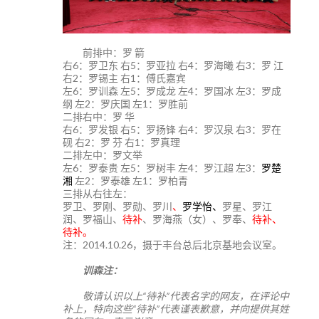
前排中：罗 箭
右6：罗卫东 右5：罗亚拉 右4：罗海曦 右3：罗 江
右2：罗锡主 右1：傅氏嘉宾
左6：罗训森 左5：罗成龙 左4：罗国冰 左3：罗成
纲 左2：罗庆国 左1：罗胜前
二排右中：罗 华
右6：罗发银 右5：罗扬锋 右4：罗汉泉 右3：罗在
砚 右2：罗 芬 右1：罗真理
二排左中：罗文举
左6：罗泰贵 左5：罗树丰 左4：罗江超 左3：
罗楚
湘
左2：罗泰雄 左1：罗柏青
三排从右往左：
罗卫、罗刚、罗勋、罗川
、
罗学怡、
罗星、罗江
润、罗福山、
待补
、罗海燕（女）、罗奉、
待补、
待补。
注：2014.10.26，摄于丰台总后北京基地会议室。
训森注：
敬请认识以上“待补”代表名字的网友，在评论中
补上，特向这些“待补”代表谨表歉意，并向提供其姓