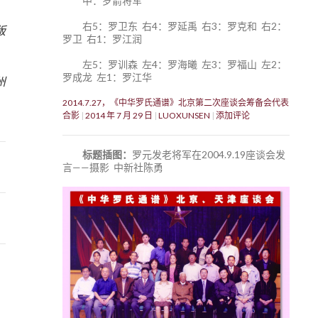
中：罗箭将军
右5：罗卫东 右4：罗延禹 右3：罗克和 右2：
版
罗卫 右1：罗江润
8
左5：罗训森 左4：罗海曦 左3：罗福山 左2：
罗成龙 左1：罗江华
州
2014.7.27，《中华罗氏通谱》北京第二次座谈会筹备会代表
合影
2014 年 7 月 29 日
LUOXUNSEN
添加评论
标题插图：
罗元发老将军在2004.9.19座谈会发
言——摄影 中新社陈勇