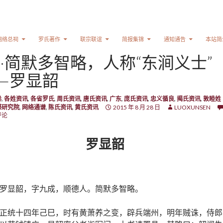
网络总祠
罗氏著作
联宗联谊
简报集锦
通知通告
本站简
·简默多智略，人称“东涧义士”
—罗显韶
卷
,
各姓资讯
,
各省罗氏
,
周氏资讯
,
唐氏资讯
,
广东
,
庞氏资讯
,
忠义循良
,
揭氏资讯
,
敦睦姓
牒研究院
,
网络通谱
,
陈氏资讯
,
黄氏资讯
2015 年 8 月 28 日
LUOXUNSEN
评论
罗显韶
罗显韶，字九成，顺德人。简默多智略。
正统十四年己巳，时有黄萧养之变，辟兵端州，明年贼诛，侍郎