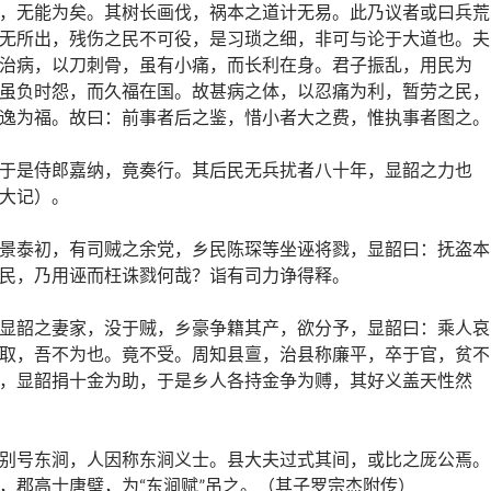
，无能为矣。其树长画伐，祸本之道计无易。此乃议者或曰兵荒
无所出，残伤之民不可役，是习琐之细，非可与论于大道也。夫
治病，以刀刺骨，虽有小痛，而长利在身。君子振乱，用民为
虽负时怨，而久福在国。故甚病之体，以忍痛为利，暂劳之民，
逸为福。故曰：前事者后之鉴，惜小者大之费，惟执事者图之。
于是侍郎嘉纳，竟奏行。其后民无兵扰者八十年，显韶之力也
大记）。
景泰初，有司贼之余党，乡民陈琛等坐诬将戮，显韶曰：抚盗本
民，乃用诬而枉诛戮何哉？诣有司力诤得释。
显韶之妻家，没于贼，乡豪争籍其产，欲分予，显韶曰：乘人哀
取，吾不为也。竟不受。周知县亶，治县称廉平，卒于官，贫不
，显韶捐十金为助，于是乡人各持金争为赙，其好义盖天性然
别号东涧，人因称东涧义士。县大夫过式其间，或比之厐公焉。
，郡高士唐璧，为“东涧赋”吊之。（其子罗宗杰附传）