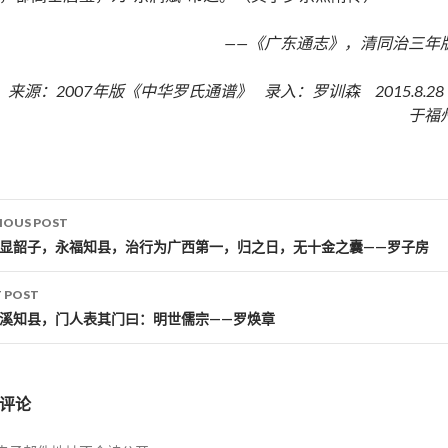
——《广东通志》，清同治三年
来源：2007年版《中华罗氏通谱》 录入：罗训森 2015.8.2
于福
IOUS POST
st navigation
罗显韶子，永福知县，治行为广西第一，归之日，无十金之囊——罗子房
 POST
龙溪知县，门人表其门曰：明世儒宗——罗焕章
评论