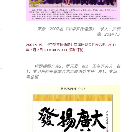
来源：2007版《中华罗氏通谱》 录入：罗训
森 2014.7.7
2004.9.19，《中华罗氏通谱》京津座谈会代表合影
2014
年 7 月 7 日
LUOXUNSEN
添加评论
标题插图：左2，罗元发 右2，王在齐夫人 右
1，罗卫东院长兼本会北京联络处主任 左1，罗训
森总编