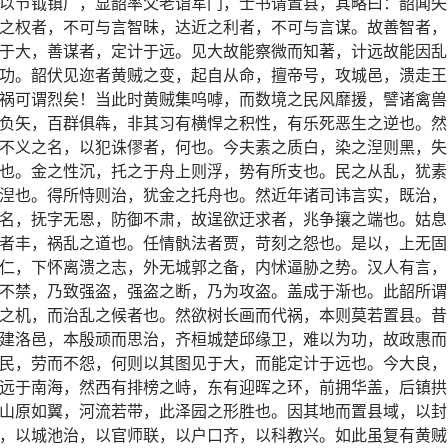
以节钺镇广，显韶率父老诣军门，士书请置县，其略曰：韶闻失
之权者，不可与言智昧，达近之利者，不可与言谋。故善智者，
于大，善谋者，定计于远。见大故能察微而知著，计远故能因乱
功。韶伏见迩者黄贼之变，起自从命，擅帝号，攻城邑，溃走王
祸可谓烈矣！当此时黄贼集呜嘑，而数境之民风靡援，譬诸禽兽
负矢，百群俱犇，非其习有横悍之积性，有乐死恶生之逆也。然
不义之名，以犯诛僇者，何也。今夫素之质白，染之湼则黑，失
也。金之性沉，托之于舟上则浮，势有所支也。民之从乱，犹素
湼也。得所恃则治，犹金之托舟也。然近年诸司讳言实，既治，
名，抚字无恩，防御不肃，故逞欲迂求者，兆争攘之端也。姑息
者丰，祸乱之道也。任情骫法者贾，苛刻之怨也。是以，上无固
仁，下怀离溃之志，外无城郭之备，内怵逼胁之势。汉人有言，
不禁，乃致强盗，强盗之断，乃为攻盗。盖成于渐也。此韶所谓
之机，而治乱之候者也。然欲树长画而代祸，本则莫若置县。昔
建洛邑，本殷顽而思治，齐桓城楚邱缘卫，难以为功，故政惠而
民，劳而不怨，何则以其图见于大，而能定计于远也。今大良，
远于南海，然西有排榜之峙，东有迎晖之环，前拥华盖，后镇拱
山原如翼，河流若带，此泽园之形胜也。因其地而置县域，以封
，以城池治，以官师联，以户口齐，以科教兴。如此虽复有黄贼