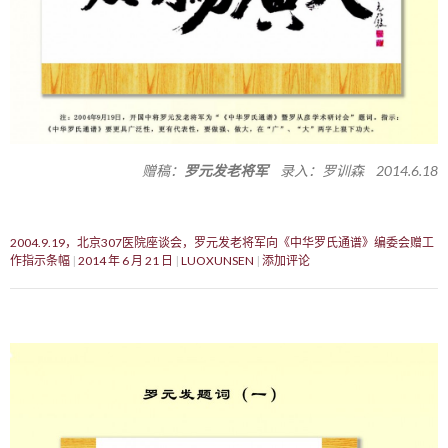
赠稿：
罗元发老将军
录入：罗训森 2014.6.18
2004.9.19，北京307医院座谈会，罗元发老将军向《中华罗氏通谱》编委会赠工
作指示条幅
2014 年 6 月 21 日
LUOXUNSEN
添加评论