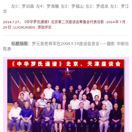
左5：罗训森 左4：罗海曦 左3：罗福山 左2：罗成龙 左1：罗江
华
2014.7.27，《中华罗氏通谱》北京第二次座谈会筹备会代表合影
2014 年 7 月
29 日
LUOXUNSEN
添加评论
标题插图：
罗元发老将军在2004.9.19座谈会发言——摄影 中新社
陈勇