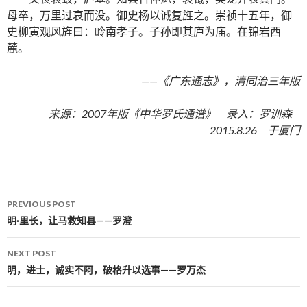
母卒，万里过哀而没。御史杨以诚复旌之。崇祯十五年，御
史柳寅观风旌曰：岭南孝子。子孙即其庐为庙。在锦岩西
麓。
——《广东通志》，清同治三年版
来源：2007年版《中华罗氏通谱》 录入：罗训森
2015.8.26 于厦门
PREVIOUS POST
Post navigation
明·里长，让马救知县——罗澄
NEXT POST
明，进士，诚实不阿，破格升以选事——罗万杰