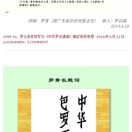
供稿：罗青（原广东省外经贸委主任） 录入：罗训森
2014.6.18
1999.10，罗元发老将军为《中华罗氏通谱》确定指导思想
2014 年 6 月 21 日
LUOXUNSEN
1 COMMENT