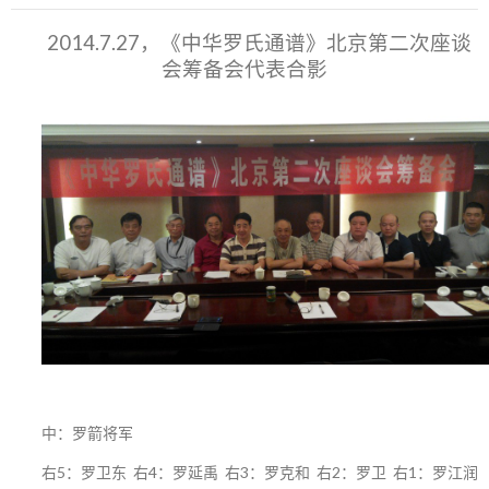
2014.7.27，《中华罗氏通谱》北京第二次座谈
会筹备会代表合影
中：罗箭将军
右5：罗卫东 右4：罗延禹 右3：罗克和 右2：罗卫 右1：罗江润