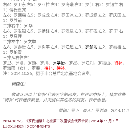
右6：罗卫东 右5：罗亚拉 右4：罗海曦 右3：罗 江 右2：罗锡主 右
1：傅氏嘉宾
左6：罗训森 左5：罗成龙 左4：罗国冰 左3：罗成纲 左2：罗庆国 左
1：罗胜前
二排右中：罗 华
右6：罗发银 右5：罗扬锋 右4：罗汉泉 右3：罗在砚 右2：罗 芬 右
1：罗真理
二排左中：罗文举
左6：罗泰贵 左5：罗树丰 左4：罗江超 左3：
罗楚湘
左2：罗泰雄 左
1：罗柏青
三排从右往左：
罗卫、罗刚、罗勋、罗川
、
罗学怡、
罗星、罗江润、罗福山、
待补
、
罗海燕（女）、罗奉、
待补、待补。
注：2014.10.26，摄于丰台总后北京基地会议室。
训森注：
敬请认识以上“待补”代表名字的网友，在评论中补上，特向这些
“待补”代表谨表歉意，并向提供其姓名的网友，表示谢意。
供稿：罗卫 录入：罗训森 2014.11.1
2014.10.26，《罗氏通谱》北京第二次座谈会代表合影
2014 年 11 月 1 日
LUOXUNSEN
5 COMMENTS