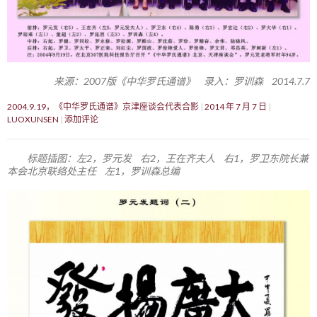
来源：2007版《中华罗氏通谱》 录入：罗训森 2014.7.7
2004.9.19，《中华罗氏通谱》京津座谈会代表合影
2014 年 7 月 7 日
LUOXUNSEN
添加评论
标题插图：左2，罗元发 右2，王在齐夫人 右1，罗卫东院长兼
本会北京联络处主任 左1，罗训森总编