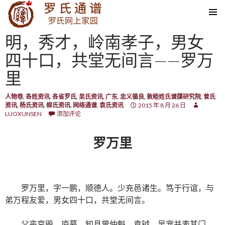
SKIP TO CONTENT
明，秀才，岭南孝子，男女
四十口，共堂无间言——罗万
里
人物卷
,
各姓资讯
,
各省罗氏
,
吴氏资讯
,
广东
,
忠义循良
,
敦睦姓氏谱牒研究院
,
曾氏
资讯
,
杨氏资讯
,
柳氏资讯
,
网络通谱
,
袁氏资讯
2015 年 8 月 26 日
LUOXUNSEN
添加评论
罗万里
罗万里，字一鹏，顺德人。少充邑诸生。笃于行谊，与
弟万程友爱，男女四十口，共堂无间言。
父丧哀毁，庐墓。知县曾仲魁，袁钺，吴宠并表其门。