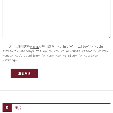
您可以使用这些
HTML
标签和属性：
<a href="" title=""> <abbr
title=""> <acronym title=""> <b> <blockquote cite=""> <cite>
<code> <del datetime=""> <em> <i> <q cite=""> <strike>
<strong>
图片