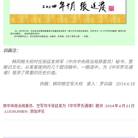
训森注：
韩同根大校时任张廷发将军（中共中央政治局原委员）秘书，慧
眼识文化，从笔者提供的几个题词稿中，一眼选中，为《中华罗氏通
谱》增添了厚重的历史价值。
供稿：韩同根空军大校 录入：罗训森 2014.6.18
原中央政治局委员、空军司令张廷发为《中华罗氏通谱》题词
2014 年 6 月 21 日
LUOXUNSEN
添加评论