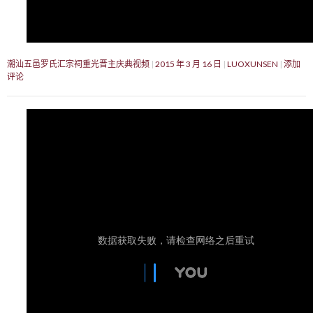
潮汕五邑罗氏汇宗祠重光晋主庆典视频
2015 年 3 月 16 日
LUOXUNSEN
添加
评论