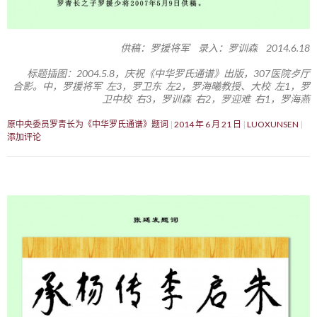
供稿：罗援将军 录入：罗训森 2014.6.18
标题插图：2004.5.8，庆祝《中华罗氏通谱》出版，307医院歺厅
合影。中，罗援将军 左3，罗卫东 左2，罗海曦教授、大校 左1，罗
卫中校 右3，罗训森 右2，罗迎难 右1，罗海燕
原中央委员罗青长为《中华罗氏通谱》题词
2014 年 6 月 21 日
LUOXUNSEN
添加评论