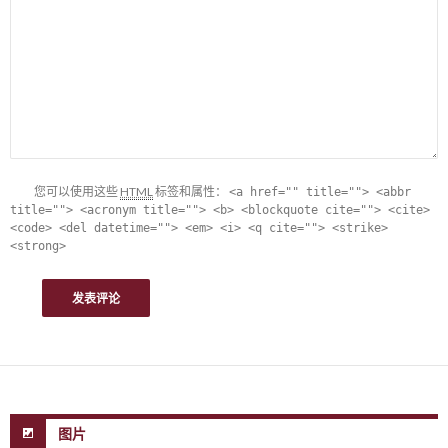
您可以使用这些
HTML
标签和属性：
<a href="" title=""> <abbr
title=""> <acronym title=""> <b> <blockquote cite=""> <cite>
<code> <del datetime=""> <em> <i> <q cite=""> <strike>
<strong>
图片