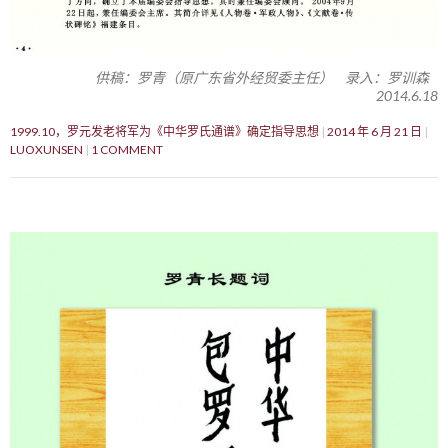
供稿：罗青（原广东省外经贸委主任） 录入：罗训森
2014.6.18
1999.10，罗元发老将军为《中华罗氏通谱》确定指导思想
2014 年 6 月 21 日
LUOXUNSEN
1 COMMENT