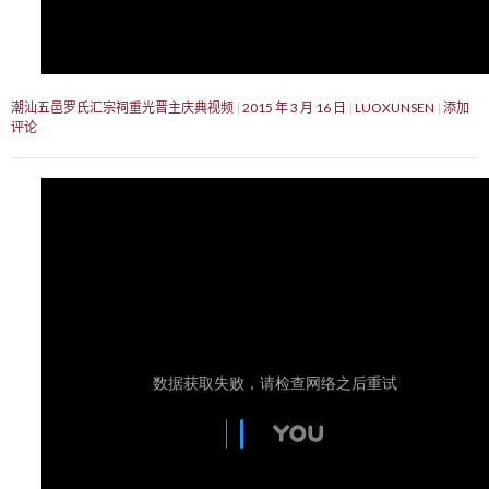
潮汕五邑罗氏汇宗祠重光晋主庆典视频
2015 年 3 月 16 日
LUOXUNSEN
添加
评论