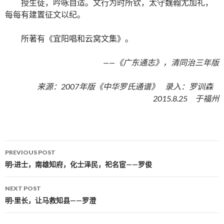
授生徒，吟咏自适。文行为时所钦，太守魏翰尤加礼，
每每有建置征文以纪。
所著有《宜阳唱和云窝文集》。
——《广东通志》，清同治三年版
来源：2007年版《中华罗氏通谱》 录入：罗训森
2015.8.25 于福州
PREVIOUS POST
Post navigation
明·进士，南雄知府，化士泽民，祀名宦——罗俊
NEXT POST
明·里长，让马救知县——罗澄