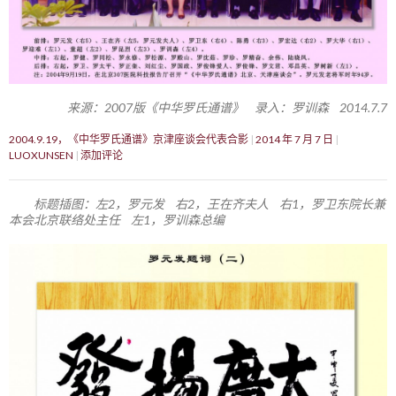
来源：2007版《中华罗氏通谱》 录入：罗训森 2014.7.7
2004.9.19，《中华罗氏通谱》京津座谈会代表合影
2014 年 7 月 7 日
LUOXUNSEN
添加评论
标题插图：左2，罗元发 右2，王在齐夫人 右1，罗卫东院长兼
本会北京联络处主任 左1，罗训森总编