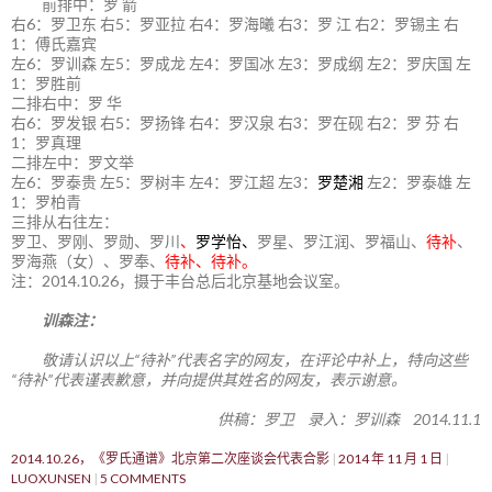
前排中：罗 箭
右6：罗卫东 右5：罗亚拉 右4：罗海曦 右3：罗 江 右2：罗锡主 右
1：傅氏嘉宾
左6：罗训森 左5：罗成龙 左4：罗国冰 左3：罗成纲 左2：罗庆国 左
1：罗胜前
二排右中：罗 华
右6：罗发银 右5：罗扬锋 右4：罗汉泉 右3：罗在砚 右2：罗 芬 右
1：罗真理
二排左中：罗文举
左6：罗泰贵 左5：罗树丰 左4：罗江超 左3：
罗楚湘
左2：罗泰雄 左
1：罗柏青
三排从右往左：
罗卫、罗刚、罗勋、罗川
、
罗学怡、
罗星、罗江润、罗福山、
待补
、
罗海燕（女）、罗奉、
待补、待补。
注：2014.10.26，摄于丰台总后北京基地会议室。
训森注：
敬请认识以上“待补”代表名字的网友，在评论中补上，特向这些
“待补”代表谨表歉意，并向提供其姓名的网友，表示谢意。
供稿：罗卫 录入：罗训森 2014.11.1
2014.10.26，《罗氏通谱》北京第二次座谈会代表合影
2014 年 11 月 1 日
LUOXUNSEN
5 COMMENTS