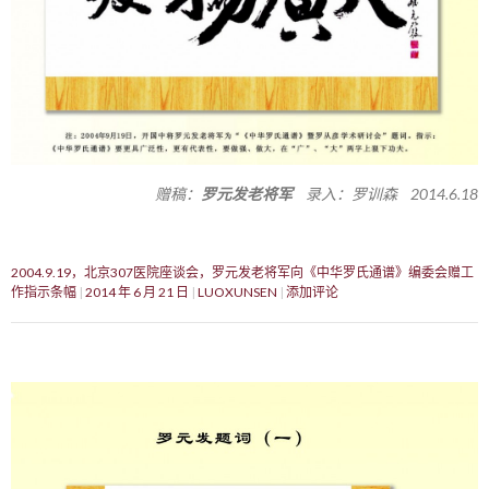
赠稿：
罗元发老将军
录入：罗训森 2014.6.18
2004.9.19，北京307医院座谈会，罗元发老将军向《中华罗氏通谱》编委会赠工
作指示条幅
2014 年 6 月 21 日
LUOXUNSEN
添加评论