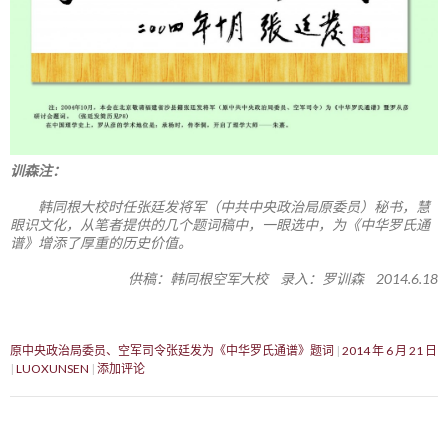
训森注：
韩同根大校时任张廷发将军（中共中央政治局原委员）秘书，慧
眼识文化，从笔者提供的几个题词稿中，一眼选中，为《中华罗氏通
谱》增添了厚重的历史价值。
供稿：韩同根空军大校 录入：罗训森 2014.6.18
原中央政治局委员、空军司令张廷发为《中华罗氏通谱》题词
2014 年 6 月 21 日
LUOXUNSEN
添加评论