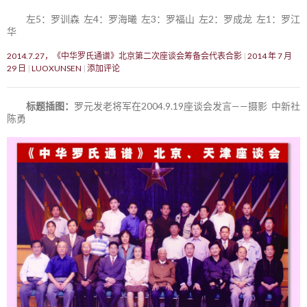
左5：罗训森 左4：罗海曦 左3：罗福山 左2：罗成龙 左1：罗江
华
2014.7.27，《中华罗氏通谱》北京第二次座谈会筹备会代表合影
2014 年 7 月
29 日
LUOXUNSEN
添加评论
标题插图：
罗元发老将军在2004.9.19座谈会发言——摄影 中新社
陈勇