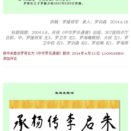
供稿：罗援将军 录入：罗训森 2014.6.18
标题插图：2004.5.8，庆祝《中华罗氏通谱》出版，307医院歺厅
合影。中，罗援将军 左3，罗卫东 左2，罗海曦教授、大校 左1，罗
卫中校 右3，罗训森 右2，罗迎难 右1，罗海燕
原中央委员罗青长为《中华罗氏通谱》题词
2014 年 6 月 21 日
LUOXUNSEN
添加评论