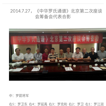
2014.7.27，《中华罗氏通谱》北京第二次座谈
会筹备会代表合影
中：罗箭将军
右5：罗卫东 右4：罗延禹 右3：罗克和 右2：罗卫 右1：罗江润