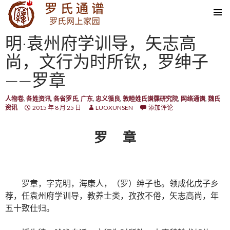
SKIP TO CONTENT
明·袁州府学训导，矢志高
尚，文行为时所钦，罗绅子
——罗章
人物卷
,
各姓资讯
,
各省罗氏
,
广东
,
忠义循良
,
敦睦姓氏谱牒研究院
,
网络通谱
,
魏氏
资讯
2015 年 8 月 25 日
LUOXUNSEN
添加评论
罗 章
罗章，字克明，海康人，（罗）绅子也。领成化戊子乡
荐，任袁州府学训导，教养士类，孜孜不倦，矢志高尚，年
五十致仕归。