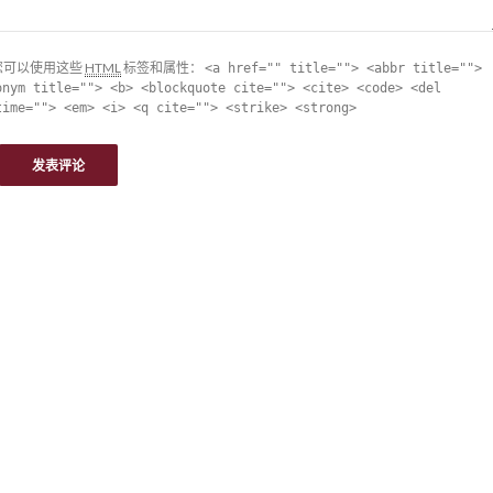
您可以使用这些
HTML
标签和属性：
<a href="" title=""> <abbr title="">
onym title=""> <b> <blockquote cite=""> <cite> <code> <del
time=""> <em> <i> <q cite=""> <strike> <strong>