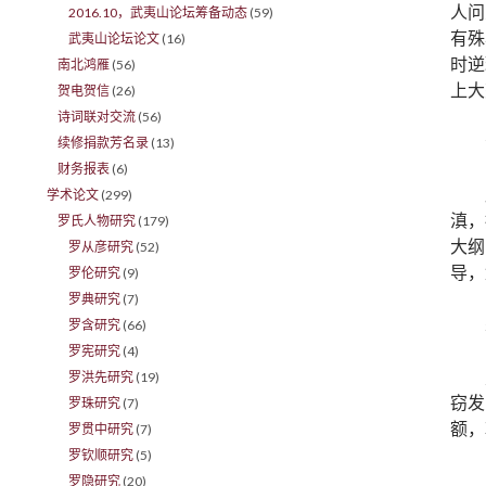
人问
2016.10，武夷山论坛筹备动态
(59)
有殊
武夷山论坛论文
(16)
时逆
南北鸿雁
(56)
上大
贺电贺信
(26)
诗词联对交流
(56)
续修捐款芳名录
(13)
财务报表
(6)
学术论文
(299)
滇，
罗氏人物研究
(179)
大纲
罗从彦研究
(52)
导，
罗伦研究
(9)
罗典研究
(7)
罗含研究
(66)
罗宪研究
(4)
罗洪先研究
(19)
窃发
罗珠研究
(7)
额，
罗贯中研究
(7)
罗钦顺研究
(5)
罗隐研究
(20)