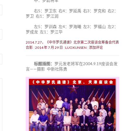
中：罗箭将军
右5：罗卫东 右4：罗延禹 右3：罗克和 右2：
罗卫 右1：罗江润
左5：罗训森 左4：罗海曦 左3：罗福山 左2：
罗成龙 左1：罗江华
2014.7.27，《中华罗氏通谱》北京第二次座谈会筹备会代表
合影
2014 年 7 月 29 日
LUOXUNSEN
添加评论
标题插图：
罗元发老将军在2004.9.19座谈会发
言——摄影 中新社陈勇