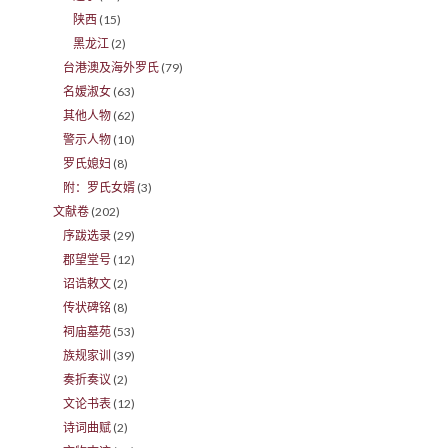
陕西
(15)
黑龙江
(2)
台港澳及海外罗氏
(79)
名嫒淑女
(63)
其他人物
(62)
警示人物
(10)
罗氏媳妇
(8)
附：罗氏女婿
(3)
文献卷
(202)
序跋选录
(29)
郡望堂号
(12)
诏诰敕文
(2)
传状碑铭
(8)
祠庙墓苑
(53)
族规家训
(39)
奏折奏议
(2)
文论书表
(12)
诗词曲赋
(2)