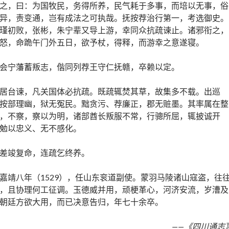
之，曰：为国牧民，务得所养，民气耗于多事，而培以无事，俗
异，责变通，岂有成法之可执哉。抚按荐治行第一，考选御史。
瑾初败，张彬，朱宁辈又导上游，幸同众抗疏谏止。诸邪衔之，
怒，命跪午门外五日，欲予杖，得释，而游幸之意遂寝。
会宁藩蓄叛志，偕同列荐王守仁抚赣，卒赖以定。
居台谏，凡关国体必抗疏。既疏辄焚其草，故集多不载。出巡
按部理幽，狱无冤民。黜贪污、荐廉正，郡无赃墨。其率属在整
，不察，察以为明，诸部酋长叛服不常，行骢所屈，辄披诚开
勉以忠义、无不感化。
差竣复命，连疏乞终养。
嘉靖八年（1529），任山东衮道副使。蒙羽马陵诸山寇盗，往
，且协理何工征调。玉德威并用，顽梗革心，河济安流，岁漕及
朝廷方欲大用，而已决意告归，年七十余卒。
——《四川通志