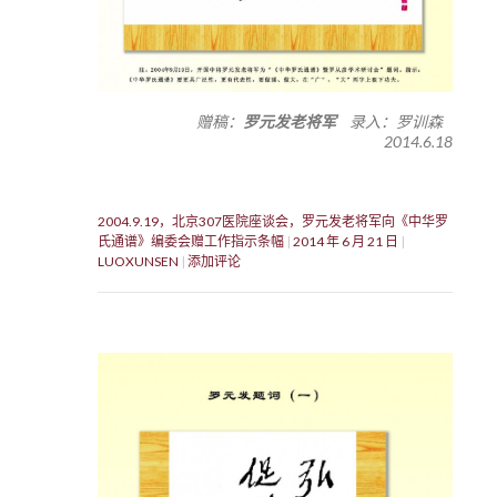
赠稿：
罗元发老将军
录入：罗训森
2014.6.18
2004.9.19，北京307医院座谈会，罗元发老将军向《中华罗
氏通谱》编委会赠工作指示条幅
2014 年 6 月 21 日
LUOXUNSEN
添加评论