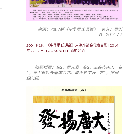
来源：2007版《中华罗氏通谱》 录入：罗训
森 2014.7.7
2004.9.19，《中华罗氏通谱》京津座谈会代表合影
2014
年 7 月 7 日
LUOXUNSEN
添加评论
标题插图：左2，罗元发 右2，王在齐夫人 右
1，罗卫东院长兼本会北京联络处主任 左1，罗训
森总编