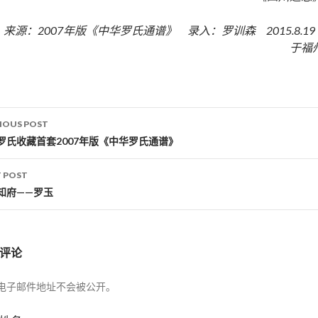
来源：2007年版《中华罗氏通谱》 录入：罗训森 2015.8.1
于福
IOUS POST
st navigation
罗氏收藏首套2007年版《中华罗氏通谱》
 POST
知府——罗玉
评论
电子邮件地址不会被公开。