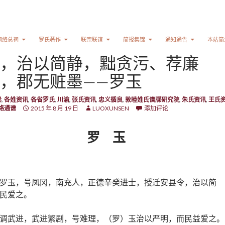
网络总祠
罗氏著作
联宗联谊
简报集锦
通知通告
本站简
，治以简静，黜贪污、荐廉
，郡无赃墨——罗玉
卷
,
各姓资讯
,
各省罗氏
,
川渝
,
张氏资讯
,
忠义循良
,
敦睦姓氏谱牒研究院
,
朱氏资讯
,
王氏
络通谱
2015 年 8 月 19 日
LUOXUNSEN
添加评论
罗 玉
罗玉，号凤冈，南充人，正德辛癸进士，授迁安县令，治以简
民爱之。
调武进，武进繁剧，号难理，（罗）玉治以严明，而民益爱之。