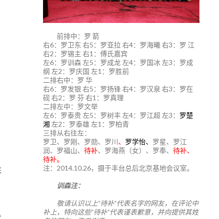
前排中：罗 箭
右6：罗卫东 右5：罗亚拉 右4：罗海曦 右3：罗 江
右2：罗锡主 右1：傅氏嘉宾
左6：罗训森 左5：罗成龙 左4：罗国冰 左3：罗成
纲 左2：罗庆国 左1：罗胜前
二排右中：罗 华
右6：罗发银 右5：罗扬锋 右4：罗汉泉 右3：罗在
砚 右2：罗 芬 右1：罗真理
二排左中：罗文举
左6：罗泰贵 左5：罗树丰 左4：罗江超 左3：
罗楚
湘
左2：罗泰雄 左1：罗柏青
三排从右往左：
罗卫、罗刚、罗勋、罗川
、
罗学怡、
罗星、罗江
润、罗福山、
待补
、罗海燕（女）、罗奉、
待补、
待补。
注：2014.10.26，摄于丰台总后北京基地会议室。
往
训森注：
敬请认识以上“待补”代表名字的网友，在评论中
补上，特向这些“待补”代表谨表歉意，并向提供其姓
》