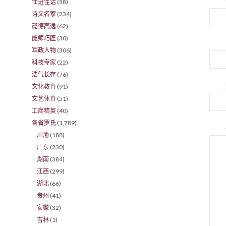
仕进佳话
(58)
诗文名家
(234)
懿德高逸
(62)
能师巧匠
(30)
军政人物
(306)
科技专家
(22)
浩气长存
(76)
文化教育
(91)
文艺体育
(51)
工商精英
(40)
各省罗氏
(1,789)
川渝
(188)
广东
(230)
湖南
(384)
江西
(299)
湖北
(66)
贵州
(41)
安徽
(32)
吉林
(1)