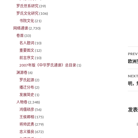
罗氏世系研究
(39)
罗氏文化研究
(106)
书院文化
(21)
网络通谱
(2,730)
卷首
(33)
名人题词
(10)
重要图文
(12)
PREV
前言序文
(10)
Po
欧洲
2007年版《中华罗氏通谱》总目录
(1)
渊源卷
(6)
NEXT
罗氏起源
(2)
明，
播迁分布
(2)
发展简史
(1)
人物卷
(2,348)
发表
鸿儒硕彦
(56)
王侯卿相
(175)
将帅武勇
(279)
忠义循良
(672)