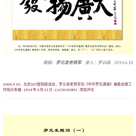
赠稿：
罗元发老将军
录入：罗训森 2014.6.18
2004.9.19，北京307医院座谈会，罗元发老将军向《中华罗氏通谱》编委会赠工
作指示条幅
2014 年 6 月 21 日
LUOXUNSEN
添加评论