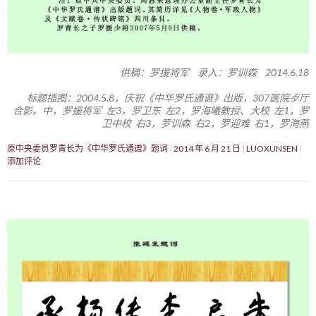
供稿：罗援将军 录入：罗训森 2014.6.18
标题插图：2004.5.8，庆祝《中华罗氏通谱》出版，307医院歺厅
合影。中，罗援将军 左3，罗卫东 左2，罗海曦教授、大校 左1，罗
卫中校 右3，罗训森 右2，罗迎难 右1，罗海燕
原中央委员罗青长为《中华罗氏通谱》题词
2014 年 6 月 21 日
LUOXUNSEN
添加评论