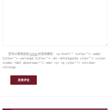
您可以使用这些
HTML
标签和属性：
<a href="" title=""> <abbr
title=""> <acronym title=""> <b> <blockquote cite=""> <cite>
<code> <del datetime=""> <em> <i> <q cite=""> <strike>
<strong>