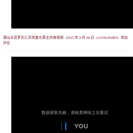
潮汕五邑罗氏汇宗祠重光晋主庆典视频
2015 年 3 月 16 日
LUOXUNSEN
添加
评论