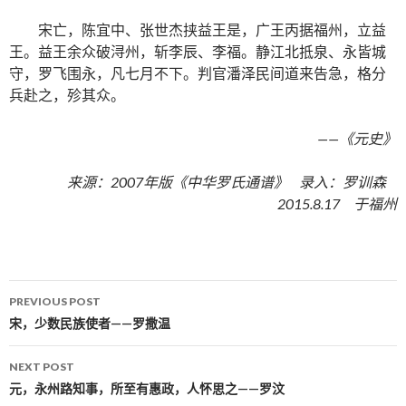
宋亡，陈宜中、张世杰挟益王是，广王丙据福州，立益
王。益王余众破浔州，斩李辰、李福。静江北抵泉、永皆城
守，罗飞围永，凡七月不下。判官潘泽民间道来告急，格分
兵赴之，殄其众。
——《元史》
来源：2007年版《中华罗氏通谱》 录入：罗训森
2015.8.17 于福州
PREVIOUS POST
Post navigation
宋，少数民族使者——罗撒温
NEXT POST
元，永州路知事，所至有惠政，人怀思之——罗汶