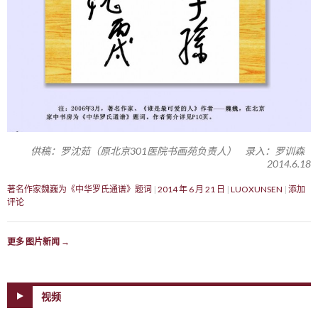
供稿：罗沈茹（原北京301医院书画苑负责人） 录入：罗训森
2014.6.18
著名作家魏巍为《中华罗氏通谱》题词
2014 年 6 月 21 日
LUOXUNSEN
添加
评论
更多 图片新闻
→
视频