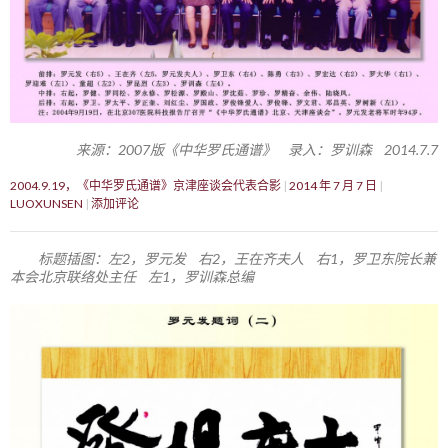
来源：2007版《中华罗氏通谱》 录入：罗训森 2014.7.7
2004.9.19，《中华罗氏通谱》京津座谈会代表合影
2014 年 7 月 7 日
LUOXUNSEN
添加评论
标题插图：左2，罗元发 右2，王在齐夫人 右1，罗卫东院长兼
本会北京联络处主任 左1，罗训森总编