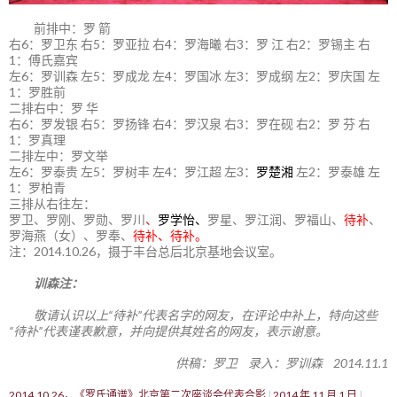
前排中：罗 箭
右6：罗卫东 右5：罗亚拉 右4：罗海曦 右3：罗 江 右2：罗锡主 右
1：傅氏嘉宾
左6：罗训森 左5：罗成龙 左4：罗国冰 左3：罗成纲 左2：罗庆国 左
1：罗胜前
二排右中：罗 华
右6：罗发银 右5：罗扬锋 右4：罗汉泉 右3：罗在砚 右2：罗 芬 右
1：罗真理
二排左中：罗文举
左6：罗泰贵 左5：罗树丰 左4：罗江超 左3：
罗楚湘
左2：罗泰雄 左
1：罗柏青
三排从右往左：
罗卫、罗刚、罗勋、罗川
、
罗学怡、
罗星、罗江润、罗福山、
待补
、
罗海燕（女）、罗奉、
待补、待补。
注：2014.10.26，摄于丰台总后北京基地会议室。
训森注：
敬请认识以上“待补”代表名字的网友，在评论中补上，特向这些
“待补”代表谨表歉意，并向提供其姓名的网友，表示谢意。
供稿：罗卫 录入：罗训森 2014.11.1
2014.10.26，《罗氏通谱》北京第二次座谈会代表合影
2014 年 11 月 1 日