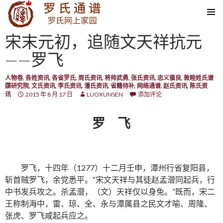
SKIP TO CONTENT
宋末元初，追随文天祥抗元
——罗飞
人物卷
,
各姓资讯
,
各省罗氏
,
周氏资讯
,
将帅武勇
,
张氏资讯
,
忠义循良
,
敦睦姓氏谱
牒研究院
,
文氏资讯
,
李氏资讯
,
潘氏资讯
,
省籍待补
,
网络通谱
,
赵氏资讯
,
陈氏资
讯
2015 年 8 月 17 日
LUOXUNSEN
添加评论
罗 飞
罗飞，十四年（1277）十二月壬申，潭州行省复阳县，
斩首贼罗飞，余党悉平。“宋文天祥与其徒赵孟瀯同起兵，行
中书发兵攻之。杀孟瀯，（文）天祥仅以身免。”既而，宋二
王称制海中，雷、琼、全、永与潭属县之民文才喻、周隆、
张虎、罗飞咸起兵应之。