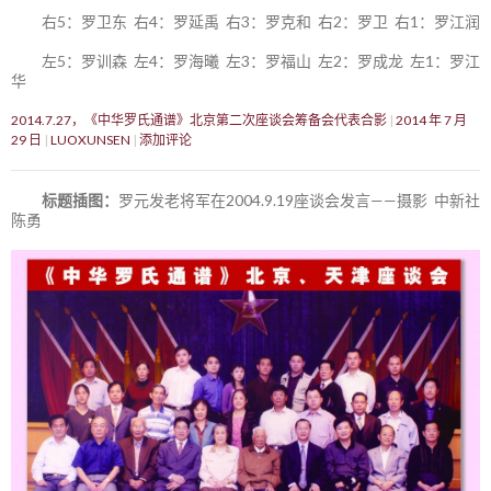
右5：罗卫东 右4：罗延禹 右3：罗克和 右2：罗卫 右1：罗江润
左5：罗训森 左4：罗海曦 左3：罗福山 左2：罗成龙 左1：罗江
华
2014.7.27，《中华罗氏通谱》北京第二次座谈会筹备会代表合影
2014 年 7 月
29 日
LUOXUNSEN
添加评论
标题插图：
罗元发老将军在2004.9.19座谈会发言——摄影 中新社
陈勇