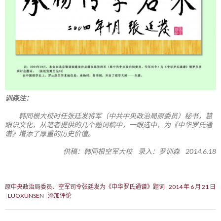
训森注：
韩同根大校时任张廷发将军（中共中央政治局原委员）秘书，慧
眼识文化，从笔者提供的几个题词稿中，一眼选中，为《中华罗氏通
谱》增添了厚重的历史价值。
供稿：韩同根空军大校 录入：罗训森 2014.6.18
原中央政治局委员、空军司令张廷发为《中华罗氏通谱》题词
2014 年 6 月 21 日
LUOXUNSEN
添加评论