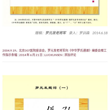
赠稿：
罗元发老将军
录入：罗训森 2014.6.18
2004.9.19，北京307医院座谈会，罗元发老将军向《中华罗氏通谱》编委会赠工
作指示条幅
2014 年 6 月 21 日
LUOXUNSEN
添加评论