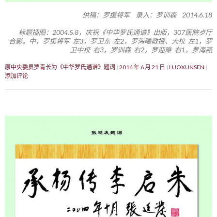
供稿：罗援将军 录入：罗训森 2014.6.18
标题插图：2004.5.8，庆祝《中华罗氏通谱》出版，307医院歺厅
合影。中，罗援将军 左3，罗卫东 左2，罗海曦教授、大校 左1，罗
卫中校 右3，罗训森 右2，罗迎难 右1，罗海燕
原中央委员罗青长为《中华罗氏通谱》题词
2014 年 6 月 21 日
LUOXUNSEN
添加评论