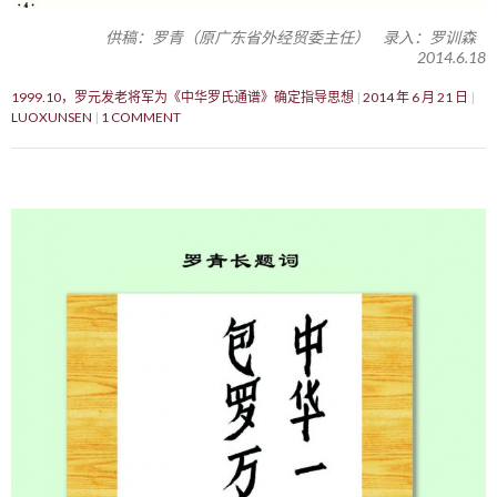
供稿：罗青（原广东省外经贸委主任） 录入：罗训森
2014.6.18
1999.10，罗元发老将军为《中华罗氏通谱》确定指导思想
2014 年 6 月 21 日
LUOXUNSEN
1 COMMENT