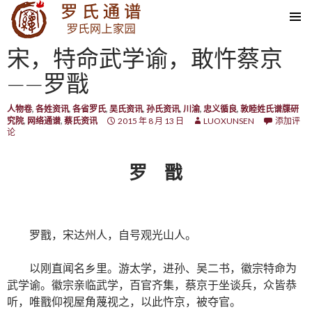
SKIP TO CONTENT
宋，特命武学谕，敢忤蔡京
——罗戬
人物卷
,
各姓资讯
,
各省罗氏
,
吴氏资讯
,
孙氏资讯
,
川渝
,
忠义循良
,
敦睦姓氏谱牒研
究院
,
网络通谱
,
蔡氏资讯
2015 年 8 月 13 日
LUOXUNSEN
添加评
论
罗 戬
罗戬，宋达州人，自号观光山人。
以刚直闻名乡里。游太学，进孙、吴二书，徽宗特命为
武学谕。徽宗亲临武学，百官齐集，蔡京于坐谈兵，众皆恭
听，唯戬仰视屋角蔑视之，以此忤京，被夺官。