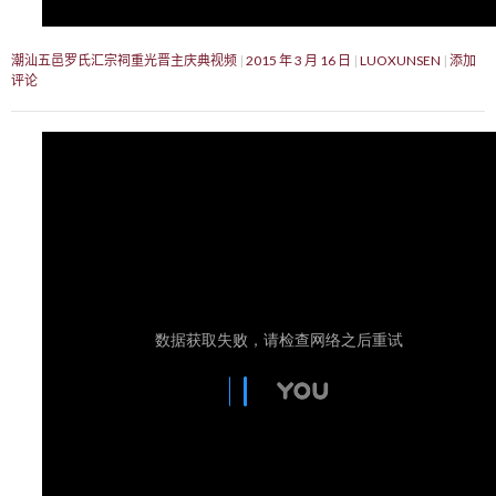
潮汕五邑罗氏汇宗祠重光晋主庆典视频
2015 年 3 月 16 日
LUOXUNSEN
添加
评论