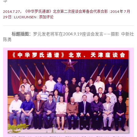
华
2014.7.27，《中华罗氏通谱》北京第二次座谈会筹备会代表合影
2014 年 7 月
29 日
LUOXUNSEN
添加评论
标题插图：
罗元发老将军在2004.9.19座谈会发言——摄影 中新社
陈勇