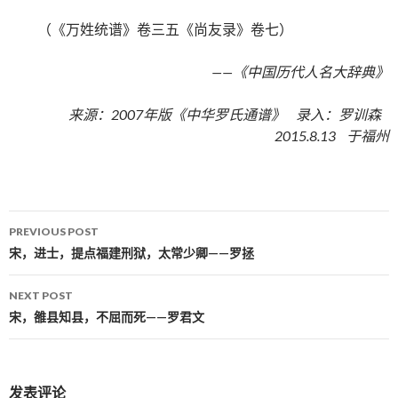
（《万姓统谱》卷三五《尚友录》卷七）
——《中国历代人名大辞典》
来源：2007年版《中华罗氏通谱》 录入：罗训森
2015.8.13 于福州
PREVIOUS POST
Post navigation
宋，进士，提点福建刑狱，太常少卿——罗拯
NEXT POST
宋，雒县知县，不屈而死——罗君文
发表评论