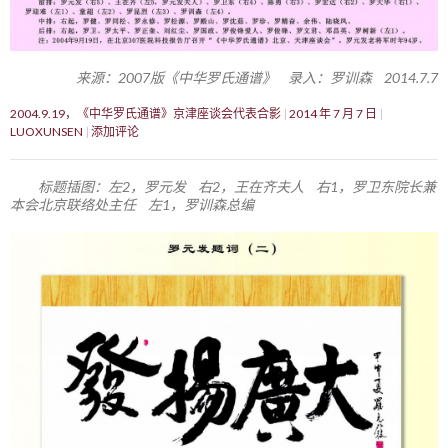
来源：2007版《中华罗氏通谱》 录入：罗训森 2014.7.7
2004.9.19，《中华罗氏通谱》京津座谈会代表合影
2014 年 7 月 7 日
LUOXUNSEN
添加评论
标题插图：左2，罗元发 右2，王在齐夫人 右1，罗卫东院长兼
本会北京联络处主任 左1，罗训森总编