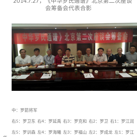
2014.7.27，《中华罗氏通谱》北京第二次座谈
会筹备会代表合影
中：罗箭将军
右5：罗卫东 右4：罗延禹 右3：罗克和 右2：罗卫 右1：罗江润
左5：罗训森 左4：罗海曦 左3：罗福山 左2：罗成龙 左1：罗江