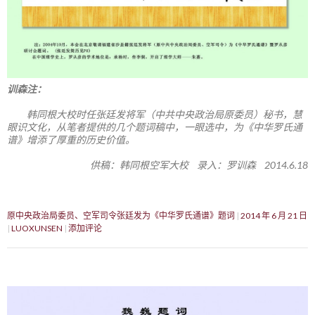
训森注：
韩同根大校时任张廷发将军（中共中央政治局原委员）秘书，慧
眼识文化，从笔者提供的几个题词稿中，一眼选中，为《中华罗氏通
谱》增添了厚重的历史价值。
供稿：韩同根空军大校 录入：罗训森 2014.6.18
原中央政治局委员、空军司令张廷发为《中华罗氏通谱》题词
2014 年 6 月 21 日
LUOXUNSEN
添加评论