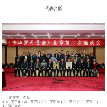
代表合影
前排中：罗 箭
右6：罗卫东 右5：罗亚拉 右4：罗海曦 右3：罗 江 右2：罗锡主 右
1：傅氏嘉宾