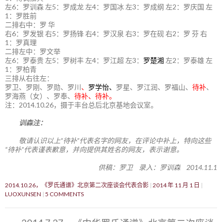
左6：罗训森 左5：罗成龙 左4：罗国冰 左3：罗成纲 左2：罗庆国 左
1：罗胜前
二排右中：罗 华
右6：罗发银 右5：罗扬锋 右4：罗汉泉 右3：罗在砚 右2：罗 芬 右
1：罗真理
二排左中：罗文举
左6：罗泰贵 左5：罗树丰 左4：罗江超 左3：
罗楚湘
左2：罗泰雄 左
1：罗柏青
三排从右往左：
罗卫、罗刚、罗勋、罗川
、
罗学怡、
罗星、罗江润、罗福山、
待补
、
罗海燕（女）、罗奉、
待补、待补。
注：2014.10.26，摄于丰台总后北京基地会议室。
训森注：
敬请认识以上“待补”代表名字的网友，在评论中补上，特向这些
“待补”代表谨表歉意，并向提供其姓名的网友，表示谢意。
供稿：罗卫 录入：罗训森 2014.11.1
2014.10.26，《罗氏通谱》北京第二次座谈会代表合影
2014 年 11 月 1 日
LUOXUNSEN
5 COMMENTS