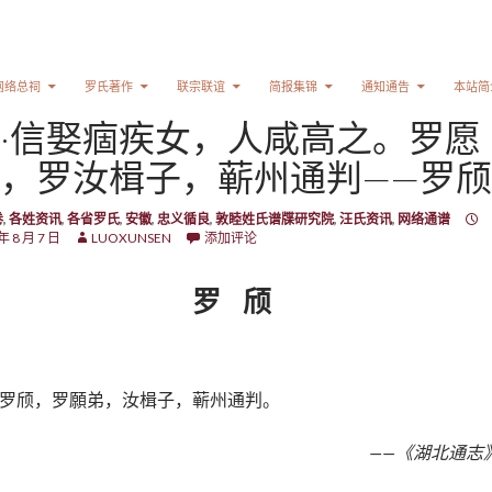
网络总祠
罗氏著作
联宗联谊
简报集锦
通知通告
本站简
·信娶痼疾女，人咸高之。罗愿
，罗汝楫子，蕲州通判——罗颀
卷
,
各姓资讯
,
各省罗氏
,
安徽
,
忠义循良
,
敦睦姓氏谱牒研究院
,
汪氏资讯
,
网络通谱
年 8 月 7 日
LUOXUNSEN
添加评论
罗 颀
罗颀，罗願弟，汝楫子，蕲州通判。
——《湖北通志