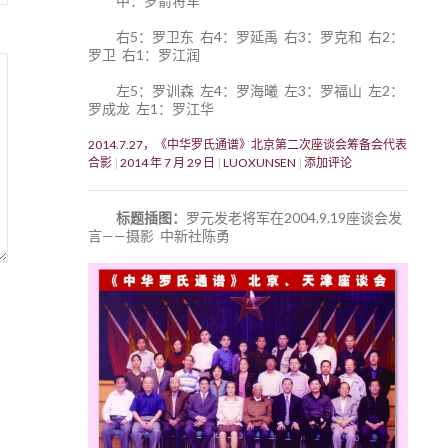
中：罗箭将军
右5：罗卫东 右4：罗延禹 右3：罗克和 右2：
罗卫 右1：罗江润
左5：罗训森 左4：罗海曦 左3：罗福山 左2：
罗成龙 左1：罗江华
2014.7.27，《中华罗氏通谱》北京第二次座谈会筹备会代表
合影
2014 年 7 月 29 日
LUOXUNSEN
添加评论
标题插图：
罗元发老将军在2004.9.19座谈会发
言——摄影 中新社陈勇