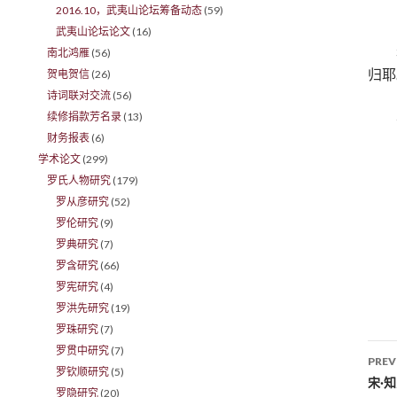
2016.10，武夷山论坛筹备动态
(59)
武夷山论坛论文
(16)
南北鸿雁
(56)
归耶
贺电贺信
(26)
诗词联对交流
(56)
续修捐款芳名录
(13)
财务报表
(6)
学术论文
(299)
罗氏人物研究
(179)
罗从彦研究
(52)
罗伦研究
(9)
罗典研究
(7)
罗含研究
(66)
罗宪研究
(4)
罗洪先研究
(19)
罗珠研究
(7)
罗贯中研究
(7)
PREV
罗钦顺研究
(5)
Po
宋·
罗隐研究
(20)