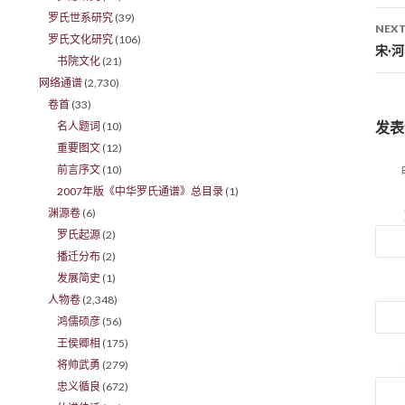
罗氏世系研究
(39)
NEXT
罗氏文化研究
(106)
宋·
书院文化
(21)
网络通谱
(2,730)
卷首
(33)
发表
名人题词
(10)
重要图文
(12)
前言序文
(10)
2007年版《中华罗氏通谱》总目录
(1)
渊源卷
(6)
罗氏起源
(2)
播迁分布
(2)
发展简史
(1)
人物卷
(2,348)
鸿儒硕彦
(56)
王侯卿相
(175)
将帅武勇
(279)
忠义循良
(672)