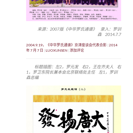
来源：2007版《中华罗氏通谱》 录入：罗训
森 2014.7.7
2004.9.19，《中华罗氏通谱》京津座谈会代表合影
2014
年 7 月 7 日
LUOXUNSEN
添加评论
标题插图：左2，罗元发 右2，王在齐夫人 右
1，罗卫东院长兼本会北京联络处主任 左1，罗训
森总编