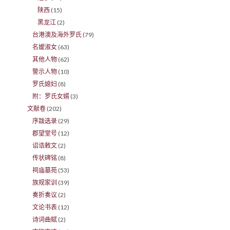
陕西
(15)
黑龙江
(2)
台港澳及海外罗氏
(79)
名嫒淑女
(63)
其他人物
(62)
警示人物
(10)
罗氏媳妇
(8)
附：罗氏女婿
(3)
文献卷
(202)
序跋选录
(29)
郡望堂号
(12)
诏诰敕文
(2)
传状碑铭
(8)
祠庙墓苑
(53)
族规家训
(39)
奏折奏议
(2)
文论书表
(12)
诗词曲赋
(2)