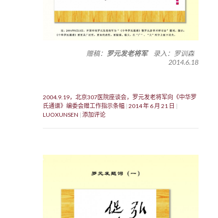
赠稿：
罗元发老将军
录入：罗训森
2014.6.18
2004.9.19，北京307医院座谈会，罗元发老将军向《中华罗
氏通谱》编委会赠工作指示条幅
2014 年 6 月 21 日
LUOXUNSEN
添加评论