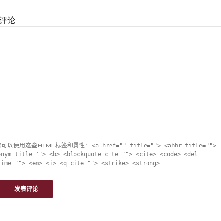
评论
您可以使用这些
HTML
标签和属性：
<a href="" title=""> <abbr title="">
onym title=""> <b> <blockquote cite=""> <cite> <code> <del
time=""> <em> <i> <q cite=""> <strike> <strong>