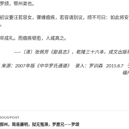
罗颀，鄂州弟也。
初议要汪若容女，骤缠痼疾，若容请别议，颀不可曰：如此将安
。
卒成礼。而痼疾顿愈，人咸高之。
——〔清〕张佩芳《歙县志》，乾隆三十六本，成文出版
来源：2007年版《中华罗氏通谱》 录入：罗训森 2015.8.7 
福
IOUS POST
st navigation
知郢州，简易廉明，狱无冤滞，罗愿兄——罗颂