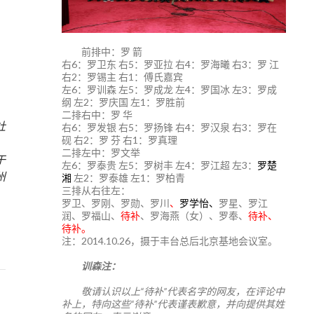
前排中：罗 箭
右6：罗卫东 右5：罗亚拉 右4：罗海曦 右3：罗 江
右2：罗锡主 右1：傅氏嘉宾
左6：罗训森 左5：罗成龙 左4：罗国冰 左3：罗成
纲 左2：罗庆国 左1：罗胜前
二排右中：罗 华
社
右6：罗发银 右5：罗扬锋 右4：罗汉泉 右3：罗在
砚 右2：罗 芬 右1：罗真理
二排左中：罗文举
于
左6：罗泰贵 左5：罗树丰 左4：罗江超 左3：
罗楚
州
湘
左2：罗泰雄 左1：罗柏青
三排从右往左：
罗卫、罗刚、罗勋、罗川
、
罗学怡、
罗星、罗江
润、罗福山、
待补
、罗海燕（女）、罗奉、
待补、
待补。
注：2014.10.26，摄于丰台总后北京基地会议室。
训森注：
敬请认识以上“待补”代表名字的网友，在评论中
补上，特向这些“待补”代表谨表歉意，并向提供其姓