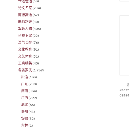
仕进佳话
(58)
诗文名家
(234)
懿德高逸
(62)
能师巧匠
(30)
军政人物
(306)
科技专家
(22)
浩气长存
(76)
文化教育
(91)
文艺体育
(51)
工商精英
(40)
各省罗氏
(1,789)
川渝
(188)
广东
(230)
<acr
湖南
(384)
date
江西
(299)
湖北
(66)
贵州
(41)
安徽
(32)
吉林
(1)