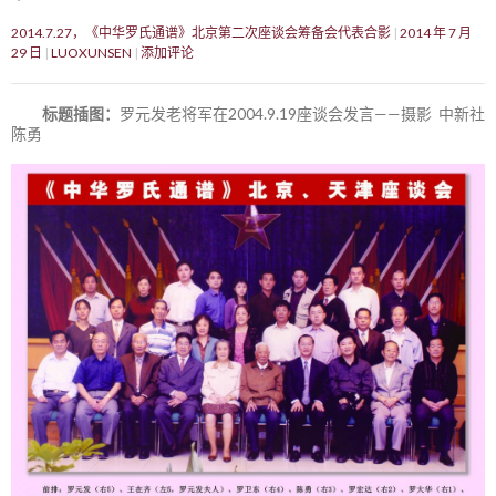
2014.7.27，《中华罗氏通谱》北京第二次座谈会筹备会代表合影
2014 年 7 月
29 日
LUOXUNSEN
添加评论
标题插图：
罗元发老将军在2004.9.19座谈会发言——摄影 中新社
陈勇