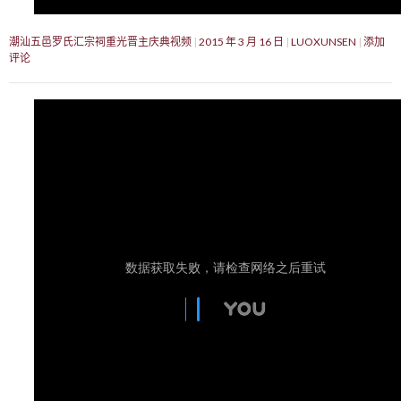
潮汕五邑罗氏汇宗祠重光晋主庆典视频
2015 年 3 月 16 日
LUOXUNSEN
添加
评论