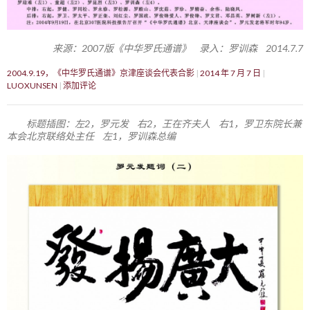
来源：2007版《中华罗氏通谱》 录入：罗训森 2014.7.7
2004.9.19，《中华罗氏通谱》京津座谈会代表合影
2014 年 7 月 7 日
LUOXUNSEN
添加评论
标题插图：左2，罗元发 右2，王在齐夫人 右1，罗卫东院长兼
本会北京联络处主任 左1，罗训森总编