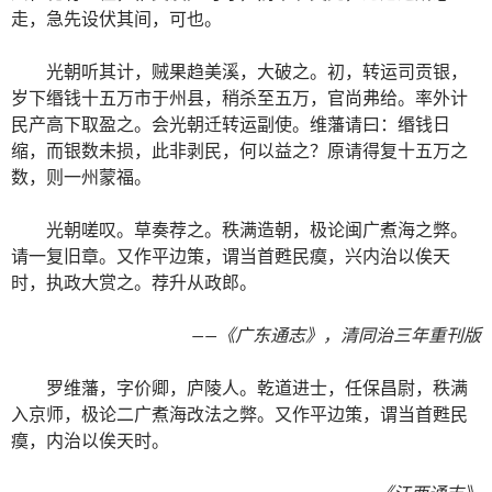
走，急先设伏其间，可也。
光朝听其计，贼果趋美溪，大破之。初，转运司贡银，
岁下缗钱十五万市于州县，稍杀至五万，官尚弗给。率外计
民产高下取盈之。会光朝迁转运副使。维藩请曰：缗钱日
缩，而银数未损，此非剥民，何以益之？原请得复十五万之
数，则一州蒙福。
光朝嗟叹。草奏荐之。秩满造朝，极论闽广煮海之弊。
请一复旧章。又作平边策，谓当首甦民瘼，兴内治以俟天
时，执政大赏之。荐升从政郎。
——《广东通志》，清同治三年重刊版
罗维藩，字价卿，庐陵人。乾道进士，任保昌尉，秩满
入京师，极论二广煮海改法之弊。又作平边策，谓当首甦民
瘼，内治以俟天时。