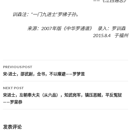
——《江西通志》
训森注：“一门九进士”罗绋子孙。
来源：2007年版《中华罗通谱》 录入：罗训森
2015.8.4 于福州
PREVIOUS POST
Post navigation
宋·进士，邵武尉，佥书，不以瘴避——罗梦昱
NEXT POST
宋进士，左朝奉大夫（从六品），知武岗军，镇压恶贼，平反冤狱
——罗棐恭
发表评论