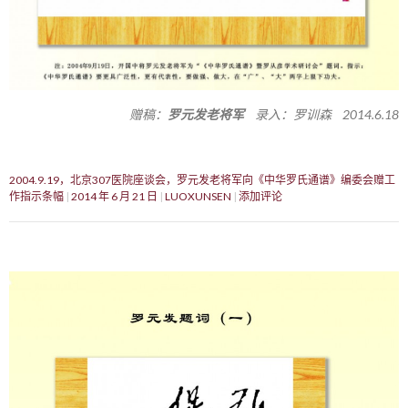
赠稿：
罗元发老将军
录入：罗训森 2014.6.18
2004.9.19，北京307医院座谈会，罗元发老将军向《中华罗氏通谱》编委会赠工
作指示条幅
2014 年 6 月 21 日
LUOXUNSEN
添加评论