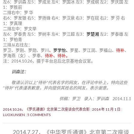
左6：罗训森 左5：罗成龙 左4：罗国冰 左3：罗成纲 左2：罗庆国 左
1：罗胜前
二排右中：罗 华
右6：罗发银 右5：罗扬锋 右4：罗汉泉 右3：罗在砚 右2：罗 芬 右
1：罗真理
二排左中：罗文举
左6：罗泰贵 左5：罗树丰 左4：罗江超 左3：
罗楚湘
左2：罗泰雄 左
1：罗柏青
三排从右往左：
罗卫、罗刚、罗勋、罗川
、
罗学怡、
罗星、罗江润、罗福山、
待补
、
罗海燕（女）、罗奉、
待补、待补。
注：2014.10.26，摄于丰台总后北京基地会议室。
训森注：
敬请认识以上“待补”代表名字的网友，在评论中补上，特向这些
“待补”代表谨表歉意，并向提供其姓名的网友，表示谢意。
供稿：罗卫 录入：罗训森 2014.11.1
2014.10.26，《罗氏通谱》北京第二次座谈会代表合影
2014 年 11 月 1 日
LUOXUNSEN
5 COMMENTS
2014.7.27，《中华罗氏通谱》北京第二次座谈