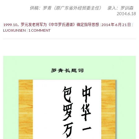
供稿：罗青（原广东省外经贸委主任） 录入：罗训森
2014.6.18
1999.10，罗元发老将军为《中华罗氏通谱》确定指导思想
2014 年 6 月 21 日
LUOXUNSEN
1 COMMENT