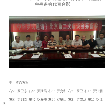
会筹备会代表合影
中：罗箭将军
右5：罗卫东 右4：罗延禹 右3：罗克和 右2：罗卫 右1：罗江润
左5：罗训森 左4：罗海曦 左3：罗福山 左2：罗成龙 左1：罗江
华