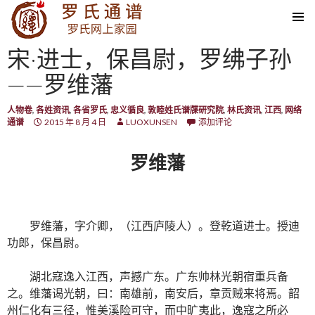
SKIP TO CONTENT
宋·进士，保昌尉，罗绋子孙
——罗维藩
人物卷
,
各姓资讯
,
各省罗氏
,
忠义循良
,
敦睦姓氏谱牒研究院
,
林氏资讯
,
江西
,
网络
通谱
2015 年 8 月 4 日
LUOXUNSEN
添加评论
罗维藩
罗维藩，字介卿，（江西庐陵人）。登乾道进士。授迪
功郎，保昌尉。
湖北寇逸入江西，声撼广东。广东帅林光朝宿重兵备
之。维藩谒光朝，曰：南雄前，南安后，章贡贼来将焉。韶
州仁化有三径，惟美溪险可守，而中旷夷此，逸寇之所必