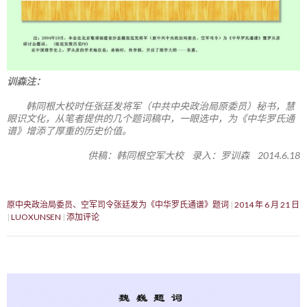
训森注：
韩同根大校时任张廷发将军（中共中央政治局原委员）秘书，慧
眼识文化，从笔者提供的几个题词稿中，一眼选中，为《中华罗氏通
谱》增添了厚重的历史价值。
供稿：韩同根空军大校 录入：罗训森 2014.6.18
原中央政治局委员、空军司令张廷发为《中华罗氏通谱》题词
2014 年 6 月 21 日
LUOXUNSEN
添加评论