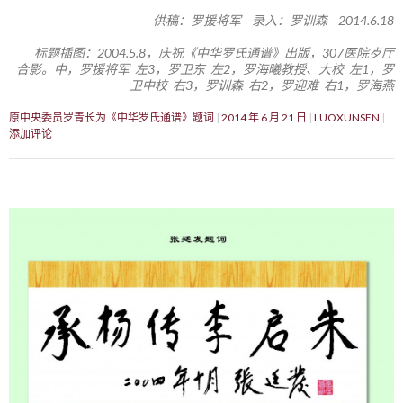
供稿：罗援将军 录入：罗训森 2014.6.18
标题插图：2004.5.8，庆祝《中华罗氏通谱》出版，307医院歺厅
合影。中，罗援将军 左3，罗卫东 左2，罗海曦教授、大校 左1，罗
卫中校 右3，罗训森 右2，罗迎难 右1，罗海燕
原中央委员罗青长为《中华罗氏通谱》题词
2014 年 6 月 21 日
LUOXUNSEN
添加评论