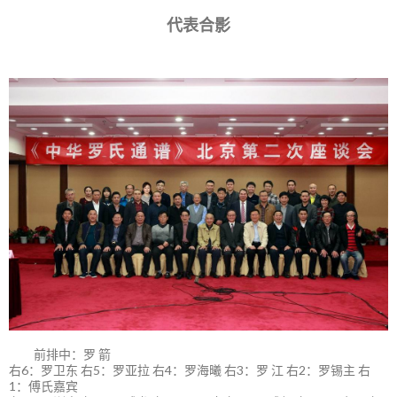
代表合影
前排中：罗 箭
右6：罗卫东 右5：罗亚拉 右4：罗海曦 右3：罗 江 右2：罗锡主 右
1：傅氏嘉宾