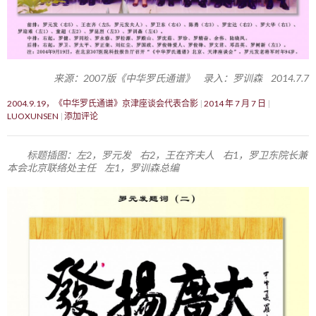
来源：2007版《中华罗氏通谱》 录入：罗训森 2014.7.7
2004.9.19，《中华罗氏通谱》京津座谈会代表合影
2014 年 7 月 7 日
LUOXUNSEN
添加评论
标题插图：左2，罗元发 右2，王在齐夫人 右1，罗卫东院长兼
本会北京联络处主任 左1，罗训森总编