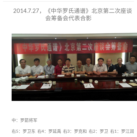
2014.7.27，《中华罗氏通谱》北京第二次座谈
会筹备会代表合影
中：罗箭将军
右5：罗卫东 右4：罗延禹 右3：罗克和 右2：罗卫 右1：罗江润