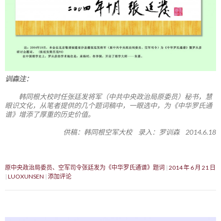
训森注：
韩同根大校时任张廷发将军（中共中央政治局原委员）秘书，慧
眼识文化，从笔者提供的几个题词稿中，一眼选中，为《中华罗氏通
谱》增添了厚重的历史价值。
供稿：韩同根空军大校 录入：罗训森 2014.6.18
原中央政治局委员、空军司令张廷发为《中华罗氏通谱》题词
2014 年 6 月 21 日
LUOXUNSEN
添加评论