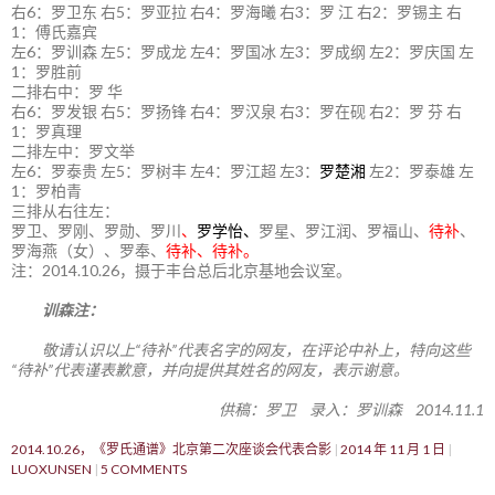
右6：罗卫东 右5：罗亚拉 右4：罗海曦 右3：罗 江 右2：罗锡主 右
1：傅氏嘉宾
左6：罗训森 左5：罗成龙 左4：罗国冰 左3：罗成纲 左2：罗庆国 左
1：罗胜前
二排右中：罗 华
右6：罗发银 右5：罗扬锋 右4：罗汉泉 右3：罗在砚 右2：罗 芬 右
1：罗真理
二排左中：罗文举
左6：罗泰贵 左5：罗树丰 左4：罗江超 左3：
罗楚湘
左2：罗泰雄 左
1：罗柏青
三排从右往左：
罗卫、罗刚、罗勋、罗川
、
罗学怡、
罗星、罗江润、罗福山、
待补
、
罗海燕（女）、罗奉、
待补、待补。
注：2014.10.26，摄于丰台总后北京基地会议室。
训森注：
敬请认识以上“待补”代表名字的网友，在评论中补上，特向这些
“待补”代表谨表歉意，并向提供其姓名的网友，表示谢意。
供稿：罗卫 录入：罗训森 2014.11.1
2014.10.26，《罗氏通谱》北京第二次座谈会代表合影
2014 年 11 月 1 日
LUOXUNSEN
5 COMMENTS