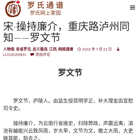
SKIP TO CONTENT
宋·操持廉介，重庆路泸州同
知——罗文节
人物卷
,
各省罗氏
,
忠义循良
,
江西
,
网络通谱
2015 年 7 月 31 日
LUOXUNSEN
添加评论
罗文节
罗文节，庐陵人。由监生授昆明学正，补大理金齿宣慰
司令史。
操持廉介，为云南行省掾史，扫除弊政，声震远夷，滇
池有蜦能兴云致风雨，岁大旱，文节为文，檄之大雨，大吏
嫉其能，劾去之。