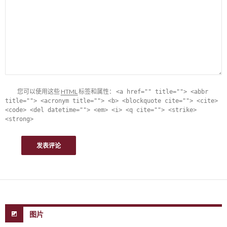
您可以使用这些
HTML
标签和属性：
<a href="" title=""> <abbr
title=""> <acronym title=""> <b> <blockquote cite=""> <cite>
<code> <del datetime=""> <em> <i> <q cite=""> <strike>
<strong>
图片