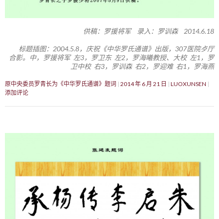
供稿：罗援将军 录入：罗训森 2014.6.18
标题插图：2004.5.8，庆祝《中华罗氏通谱》出版，307医院歺厅
合影。中，罗援将军 左3，罗卫东 左2，罗海曦教授、大校 左1，罗
卫中校 右3，罗训森 右2，罗迎难 右1，罗海燕
原中央委员罗青长为《中华罗氏通谱》题词
2014 年 6 月 21 日
LUOXUNSEN
添加评论