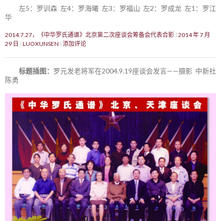
左5：罗训森 左4：罗海曦 左3：罗福山 左2：罗成龙 左1：罗江
华
2014.7.27，《中华罗氏通谱》北京第二次座谈会筹备会代表合影
2014 年 7 月
29 日
LUOXUNSEN
添加评论
标题插图：
罗元发老将军在2004.9.19座谈会发言——摄影 中新社
陈勇