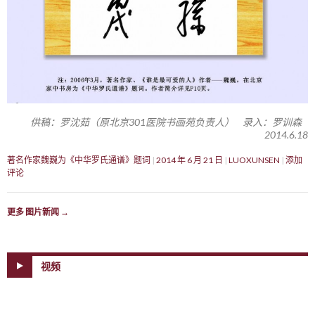
供稿：罗沈茹（原北京301医院书画苑负责人） 录入：罗训森
2014.6.18
著名作家魏巍为《中华罗氏通谱》题词
2014 年 6 月 21 日
LUOXUNSEN
添加
评论
更多 图片新闻
→
视频