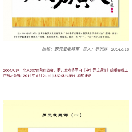
赠稿：
罗元发老将军
录入：罗训森 2014.6.18
2004.9.19，北京307医院座谈会，罗元发老将军向《中华罗氏通谱》编委会赠工
作指示条幅
2014 年 6 月 21 日
LUOXUNSEN
添加评论