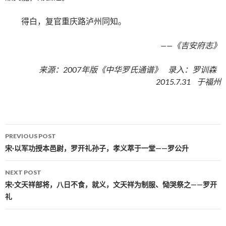
得白，复官重庆路泸州同知。
——《吉安府志》
来源：2007年版《中华罗氏通谱》 录入：罗训森
2015.7.31 于福州
PREVIOUS POST
Post navigation
宋·以军功授本邑尉，罗开礼孙子，孝义萃于一堂——罗公升
NEXT POST
宋·文天祥部将，八日不食，就义，文天祥为制服、恸哭祭之——罗开
礼