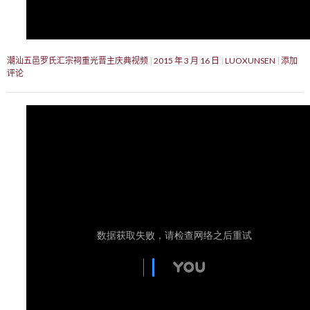
潮汕五邑罗氏汇宗祠重光晋主庆典视频
2015 年 3 月 16 日
LUOXUNSEN
添加
评论