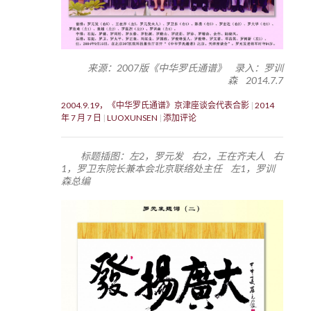
来源：2007版《中华罗氏通谱》 录入：罗训
森 2014.7.7
2004.9.19，《中华罗氏通谱》京津座谈会代表合影
2014
年 7 月 7 日
LUOXUNSEN
添加评论
标题插图：左2，罗元发 右2，王在齐夫人 右
1，罗卫东院长兼本会北京联络处主任 左1，罗训
森总编