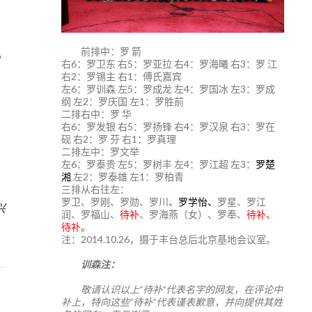
前排中：罗 箭
》
右6：罗卫东 右5：罗亚拉 右4：罗海曦 右3：罗 江
右2：罗锡主 右1：傅氏嘉宾
左6：罗训森 左5：罗成龙 左4：罗国冰 左3：罗成
纲 左2：罗庆国 左1：罗胜前
二排右中：罗 华
右6：罗发银 右5：罗扬锋 右4：罗汉泉 右3：罗在
砚 右2：罗 芬 右1：罗真理
二排左中：罗文举
左6：罗泰贵 左5：罗树丰 左4：罗江超 左3：
罗楚
湘
左2：罗泰雄 左1：罗柏青
三排从右往左：
1
罗卫、罗刚、罗勋、罗川
、
罗学怡、
罗星、罗江
兴
润、罗福山、
待补
、罗海燕（女）、罗奉、
待补、
待补。
注：2014.10.26，摄于丰台总后北京基地会议室。
训森注：
敬请认识以上“待补”代表名字的网友，在评论中
补上，特向这些“待补”代表谨表歉意，并向提供其姓