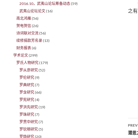
2016.10，武夷山论坛筹备动态
(59)
之有
武夷山论坛论文
(16)
南北鸿雁
(56)
贺电贺信
(26)
诗词联对交流
(56)
续修捐款芳名录
(13)
财务报表
(6)
学术论文
(299)
罗氏人物研究
(179)
罗从彦研究
(52)
罗伦研究
(9)
罗典研究
(7)
罗含研究
(66)
罗宪研究
(4)
罗洪先研究
(19)
罗珠研究
(7)
罗贯中研究
(7)
PREV
罗钦顺研究
(5)
Po
潜思
罗隐研究
(20)