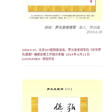
赠稿：
罗元发老将军
录入：罗训森
2014.6.18
2004.9.19，北京307医院座谈会，罗元发老将军向《中华罗
氏通谱》编委会赠工作指示条幅
2014 年 6 月 21 日
LUOXUNSEN
添加评论