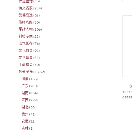
仕进佳话
(58)
诗文名家
(234)
懿德高逸
(62)
能师巧匠
(30)
军政人物
(306)
科技专家
(22)
浩气长存
(76)
文化教育
(91)
文艺体育
(51)
工商精英
(40)
各省罗氏
(1,789)
川渝
(188)
广东
(230)
<acr
湖南
(384)
date
江西
(299)
湖北
(66)
贵州
(41)
安徽
(32)
吉林
(1)