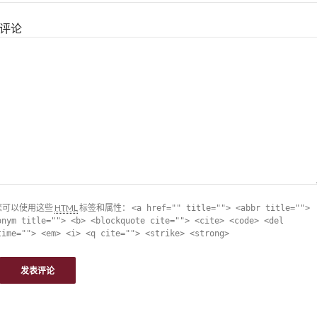
评论
您可以使用这些
HTML
标签和属性：
<a href="" title=""> <abbr title="">
onym title=""> <b> <blockquote cite=""> <cite> <code> <del
time=""> <em> <i> <q cite=""> <strike> <strong>