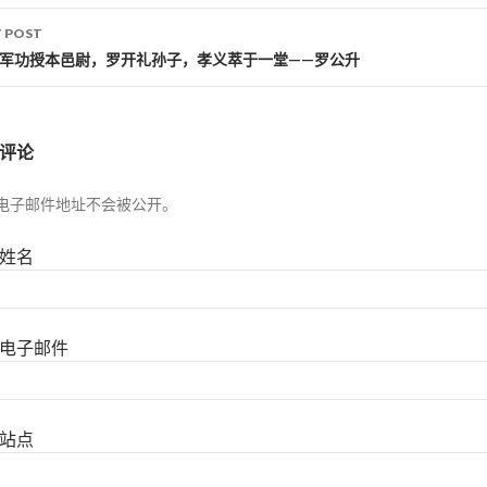
 POST
以军功授本邑尉，罗开礼孙子，孝义萃于一堂——罗公升
评论
电子邮件地址不会被公开。
姓名
电子邮件
站点