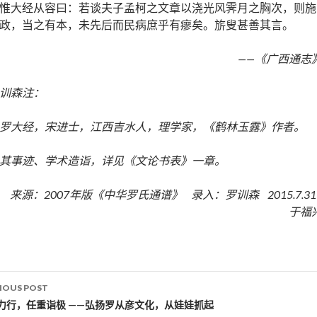
惟大经从容曰：若谈夫子孟柯之文章以浇光风霁月之胸次，则施
政，当之有本，未先后而民病庶乎有瘳矣。旂叟甚善其言。
——《广西通志
训森注：
罗大经，宋进士，江西吉水人，理学家，《鹤林玉露》作者。
其事迹、学术造诣，详见《文论书表》一章。
来源：2007年版《中华罗氏通谱》 录入：罗训森 2015.7.3
于福
IOUS POST
st navigation
力行，任重诣极 ——弘扬罗从彦文化，从娃娃抓起