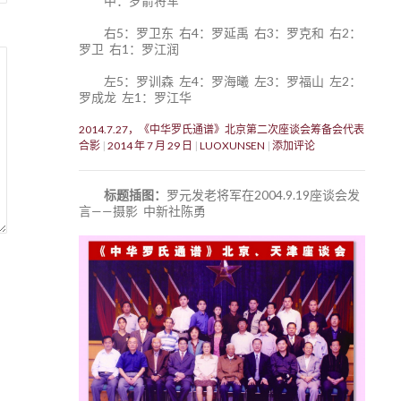
中：罗箭将军
右5：罗卫东 右4：罗延禹 右3：罗克和 右2：
罗卫 右1：罗江润
左5：罗训森 左4：罗海曦 左3：罗福山 左2：
罗成龙 左1：罗江华
2014.7.27，《中华罗氏通谱》北京第二次座谈会筹备会代表
合影
2014 年 7 月 29 日
LUOXUNSEN
添加评论
标题插图：
罗元发老将军在2004.9.19座谈会发
言——摄影 中新社陈勇