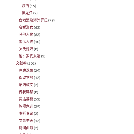
陕西
(15)
黑龙江
(2)
台港澳及海外罗氏
(79)
名嫒淑女
(63)
其他人物
(62)
警示人物
(10)
罗氏媳妇
(8)
附：罗氏女婿
(3)
文献卷
(202)
序跋选录
(29)
郡望堂号
(12)
诏诰敕文
(2)
传状碑铭
(8)
祠庙墓苑
(53)
族规家训
(39)
奏折奏议
(2)
文论书表
(12)
诗词曲赋
(2)