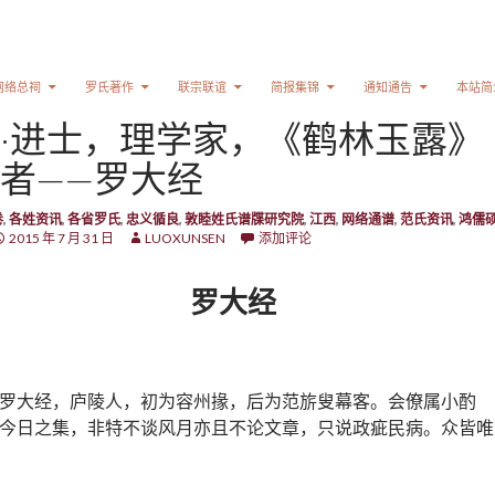
网络总祠
罗氏著作
联宗联谊
简报集锦
通知通告
本站简
·进士，理学家，《鹤林玉露》
者——罗大经
卷
,
各姓资讯
,
各省罗氏
,
忠义循良
,
敦睦姓氏谱牒研究院
,
江西
,
网络通谱
,
范氏资讯
,
鸿儒
2015 年 7 月 31 日
LUOXUNSEN
添加评论
罗大经
罗大经，庐陵人，初为容州掾，后为范旂叟幕客。会僚属小酌
今日之集，非特不谈风月亦且不论文章，只说政疵民病。众皆唯