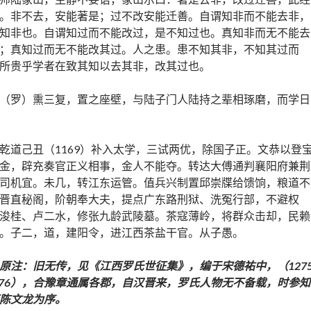
。非不去，安能著是；过不改安能迁善。自谓知非而不能去非，
知非也。自谓知过而不能改过，是不知过也。真知非而无不能去
；真知过而无不能改其过。人之患。患不知其非，不知其过而
所贵乎学者在致其知以去其非，改其过也。
（罗）熏三复，置之座壁，与陆子门人陆持之辈相琢磨，而学日
乾道己丑（1169）补入太学，三试两优，除国子正。文恭以登
金，辟充奏官正义相事，金人不能夺。转达大傅通判襄阳府兼荆
司机宜。未几，转江东运管。值兵兴制置邱崇牒给馈饷，粮道不
晋直秘阁，阶朝奉大夫，提点广东路刑狱、洗冤行部，不避权
浚桂、卢二水，修张九龄武陵墓。茶寇薄岭，将群众击却，民赖
。子二，道，建阳令，进江西茶盐干官。从子愚。
原注：旧无传，见《江西罗氏世征集》，编于宋德祐中，（127
276），合豫章通属各郡，自汉晋来，罗氏人物无不备载，时参知
陈文龙为序。