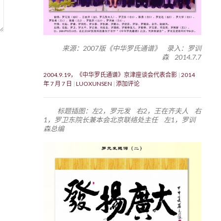
来源：2007版《中华罗氏通谱》 录入：罗训
森 2014.7.7
2004.9.19，《中华罗氏通谱》京津座谈会代表合影
2014
年 7 月 7 日
LUOXUNSEN
添加评论
标题插图：左2，罗元发 右2，王在齐夫人 右
1，罗卫东院长兼本会北京联络处主任 左1，罗训
森总编