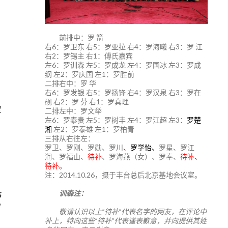
前排中：罗 箭
右6：罗卫东 右5：罗亚拉 右4：罗海曦 右3：罗 江
右2：罗锡主 右1：傅氏嘉宾
左6：罗训森 左5：罗成龙 左4：罗国冰 左3：罗成
纲 左2：罗庆国 左1：罗胜前
二排右中：罗 华
右6：罗发银 右5：罗扬锋 右4：罗汉泉 右3：罗在
砚 右2：罗 芬 右1：罗真理
宝
二排左中：罗文举
左6：罗泰贵 左5：罗树丰 左4：罗江超 左3：
罗楚
湘
左2：罗泰雄 左1：罗柏青
三排从右往左：
罗卫、罗刚、罗勋、罗川
、
罗学怡、
罗星、罗江
润、罗福山、
待补
、罗海燕（女）、罗奉、
待补、
待补。
注：2014.10.26，摄于丰台总后北京基地会议室。
训森注：
5
敬请认识以上“待补”代表名字的网友，在评论中
补上，特向这些“待补”代表谨表歉意，并向提供其姓