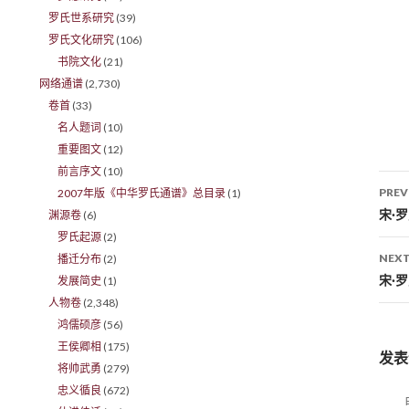
罗氏世系研究
(39)
罗氏文化研究
(106)
书院文化
(21)
网络通谱
(2,730)
卷首
(33)
名人题词
(10)
重要图文
(12)
前言序文
(10)
PREV
2007年版《中华罗氏通谱》总目录
(1)
Po
宋·
渊源卷
(6)
罗氏起源
(2)
NEXT
播迁分布
(2)
宋·
发展简史
(1)
人物卷
(2,348)
鸿儒硕彦
(56)
王侯卿相
(175)
发表
将帅武勇
(279)
忠义循良
(672)