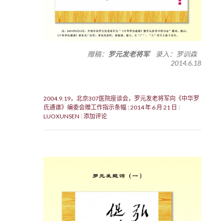
赠稿：
罗元发老将军
录入：罗训森
2014.6.18
2004.9.19，北京307医院座谈会，罗元发老将军向《中华罗
氏通谱》编委会赠工作指示条幅
2014 年 6 月 21 日
LUOXUNSEN
添加评论