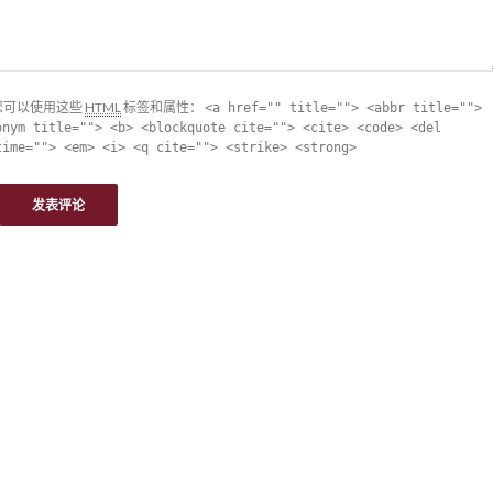
您可以使用这些
HTML
标签和属性：
<a href="" title=""> <abbr title="">
onym title=""> <b> <blockquote cite=""> <cite> <code> <del
time=""> <em> <i> <q cite=""> <strike> <strong>