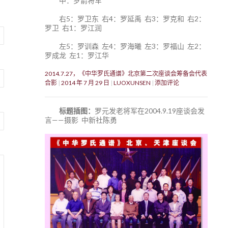
中：罗箭将军
右5：罗卫东 右4：罗延禹 右3：罗克和 右2：
罗卫 右1：罗江润
左5：罗训森 左4：罗海曦 左3：罗福山 左2：
罗成龙 左1：罗江华
2014.7.27，《中华罗氏通谱》北京第二次座谈会筹备会代表
合影
2014 年 7 月 29 日
LUOXUNSEN
添加评论
标题插图：
罗元发老将军在2004.9.19座谈会发
言——摄影 中新社陈勇