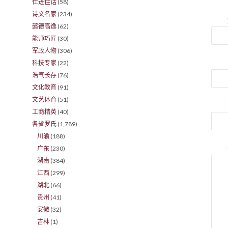
仕进佳话
(58)
诗文名家
(234)
懿德高逸
(62)
能师巧匠
(30)
军政人物
(306)
科技专家
(22)
浩气长存
(76)
文化教育
(91)
文艺体育
(51)
工商精英
(40)
各省罗氏
(1,789)
川渝
(188)
广东
(230)
湖南
(384)
江西
(299)
湖北
(66)
贵州
(41)
安徽
(32)
吉林
(1)