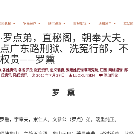
网络总祠
罗氏著作
联宗联谊
简报集锦
通知通告
本站简
·罗点弟，直秘阁，朝奉大夫，
点广东路刑狱、洗冤行部，不
权贵——罗熏
卷
,
各姓资讯
,
各省罗氏
,
张氏资讯
,
忠义循良
,
敦睦姓氏谱牒研究院
,
江西
,
网络通谱
,
邱
）氏资讯
,
陆氏资讯
2015 年 7 月 29 日
LUOXUNSEN
添加评论
罗 熏
罗熏，字章夫，崇仁人。文恭公（罗点）弟，端重纯正。
师陆象山，主静不妄语，象山示曰：著是去非，改过迁善，此经