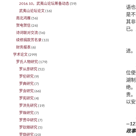
2016.10，武夷山论坛筹备动态
(59)
语也
武夷山论坛论文
(16)
是不
南北鸿雁
(56)
其非
贺电贺信
(26)
已。
诗词联对交流
(56)
续修捐款芳名录
(13)
财务报表
(6)
进。
学术论文
(299)
罗氏人物研究
(179)
罗从彦研究
(52)
位使
罗伦研究
(9)
湖制
罗典研究
(7)
绝。
罗含研究
(66)
贵。
罗宪研究
(4)
以安
罗洪先研究
(19)
罗珠研究
(7)
罗贯中研究
(7)
—1
罗钦顺研究
(5)
政事
罗隐研究
(20)