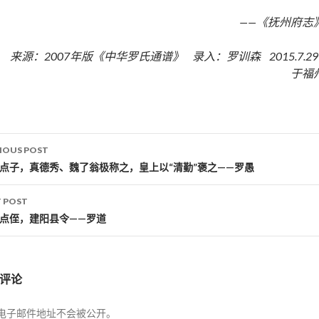
——《抚州府志
来源：2007年版《中华罗氏通谱》 录入：罗训森 2015.7.2
于福
IOUS POST
st navigation
罗点子，真德秀、魏了翁极称之，皇上以“清勤”褒之——罗愚
 POST
罗点侄，建阳县令——罗道
评论
电子邮件地址不会被公开。