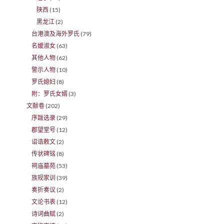
陕西
(15)
黑龙江
(2)
台港澳及海外罗氏
(79)
名嫒淑女
(63)
其他人物
(62)
警示人物
(10)
罗氏媳妇
(8)
附：罗氏女婿
(3)
文献卷
(202)
序跋选录
(29)
郡望堂号
(12)
诏诰敕文
(2)
传状碑铭
(8)
祠庙墓苑
(53)
族规家训
(39)
奏折奏议
(2)
文论书表
(12)
诗词曲赋
(2)