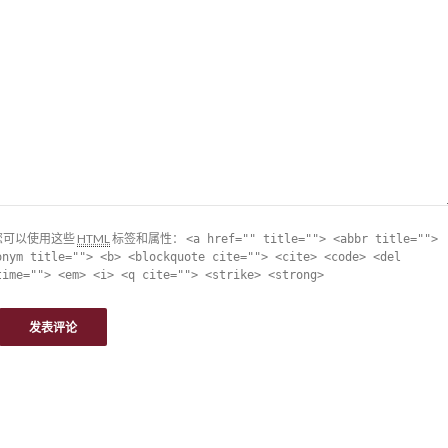
您可以使用这些
HTML
标签和属性：
<a href="" title=""> <abbr title="">
onym title=""> <b> <blockquote cite=""> <cite> <code> <del
time=""> <em> <i> <q cite=""> <strike> <strong>