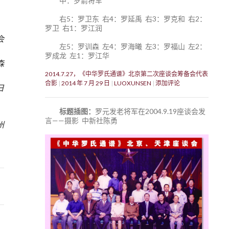
中：罗箭将军
右5：罗卫东 右4：罗延禹 右3：罗克和 右2：
罗卫 右1：罗江润
会
左5：罗训森 左4：罗海曦 左3：罗福山 左2：
罗成龙 左1：罗江华
森
2014.7.27，《中华罗氏通谱》北京第二次座谈会筹备会代表
合影
2014 年 7 月 29 日
LUOXUNSEN
添加评论
日
标题插图：
罗元发老将军在2004.9.19座谈会发
2
言——摄影 中新社陈勇
州