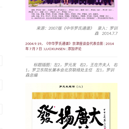
来源：2007版《中华罗氏通谱》 录入：罗训
森 2014.7.7
2004.9.19，《中华罗氏通谱》京津座谈会代表合影
2014
年 7 月 7 日
LUOXUNSEN
添加评论
标题插图：左2，罗元发 右2，王在齐夫人 右
1，罗卫东院长兼本会北京联络处主任 左1，罗训
森总编