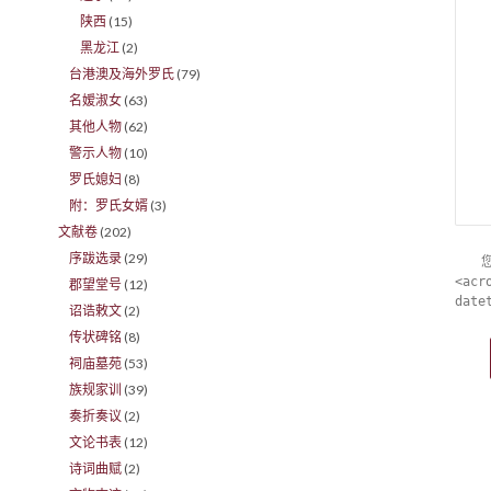
陕西
(15)
黑龙江
(2)
台港澳及海外罗氏
(79)
名嫒淑女
(63)
其他人物
(62)
警示人物
(10)
罗氏媳妇
(8)
附：罗氏女婿
(3)
文献卷
(202)
序跋选录
(29)
<acr
郡望堂号
(12)
date
诏诰敕文
(2)
传状碑铭
(8)
祠庙墓苑
(53)
族规家训
(39)
奏折奏议
(2)
文论书表
(12)
诗词曲赋
(2)