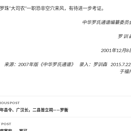
罗珠“大司农”一职恐非空穴来风，有待进一步考证。
中华罗氏通谱编纂委员
罗 训 
2001年12月8
来源：2007年版《中华罗氏通谱》 录入：罗训森 2015.7.2
于福
IOUS POST
st navigation
万年县令、广汉长，二县皆立祠——罗衡
 POST
性度宽宏——罗可