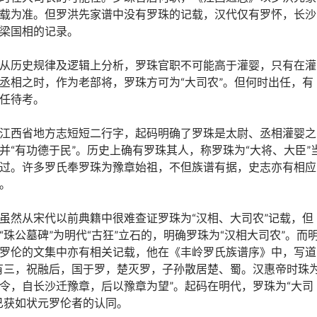
载为准。但罗洪先家谱中没有罗珠的记载，汉代仅有罗怀，长沙
梁国相的记录。
从历史规律及逻辑上分析，罗珠官职不可能高于灌婴，只有在灌
丞相之时，作为老部将，罗珠方可为“大司农”。但何时出任，有
任待考。
江西省地方志短短二行字，起码明确了罗珠是太尉、丞相灌婴之
并“有功德于民”。历史上确有罗珠其人，称罗珠为“大将、大臣”
过。许多罗氏奉罗珠为豫章始祖，不但族谱有据，史志亦有相应
。
虽然从宋代以前典籍中很难查证罗珠为“汉相、大司农”记载，但
“珠公墓碑”为明代“古狂”立石的，明确罗珠为“汉相大司农”。而
罗伦的文集中亦有相关记载，他在《丰岭罗氏族谱序》中，写道
有三，祝融后，国于罗，楚灭罗，子孙散居楚、蜀。汉惠帝时珠
令，自长沙迁豫章，后以豫章为望”。起码在明代，罗珠为“大司
已获如状元罗伦者的认同。