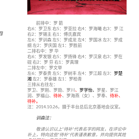
前排中：罗 箭
右6：罗卫东 右5：罗亚拉 右4：罗海曦 右3：罗 江
四
右2：罗锡主 右1：傅氏嘉宾
左6：罗训森 左5：罗成龙 左4：罗国冰 左3：罗成
纲 左2：罗庆国 左1：罗胜前
二排右中：罗 华
右6：罗发银 右5：罗扬锋 右4：罗汉泉 右3：罗在
砚 右2：罗 芬 右1：罗真理
二排左中：罗文举
左6：罗泰贵 左5：罗树丰 左4：罗江超 左3：
罗楚
湘
左2：罗泰雄 左1：罗柏青
三排从右往左：
罗卫、罗刚、罗勋、罗川
、
罗学怡、
罗星、罗江
润、罗福山、
待补
、罗海燕（女）、罗奉、
待补、
待补。
注：2014.10.26，摄于丰台总后北京基地会议室。
训森注：
敬请认识以上“待补”代表名字的网友，在评论中
补上，特向这些“待补”代表谨表歉意，并向提供其姓