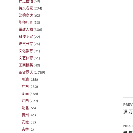
仕进佳话
(58)
诗文名家
(234)
懿德高逸
(62)
能师巧匠
(30)
军政人物
(306)
科技专家
(22)
浩气长存
(76)
文化教育
(91)
文艺体育
(51)
工商精英
(40)
各省罗氏
(1,789)
川渝
(188)
广东
(230)
湖南
(384)
江西
(299)
PREV
湖北
(66)
Po
汉·
贵州
(41)
安徽
(32)
NEXT
吉林
(1)
晋·