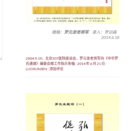
赠稿：
罗元发老将军
录入：罗训森
2014.6.18
2004.9.19，北京307医院座谈会，罗元发老将军向《中华罗
氏通谱》编委会赠工作指示条幅
2014 年 6 月 21 日
LUOXUNSEN
添加评论