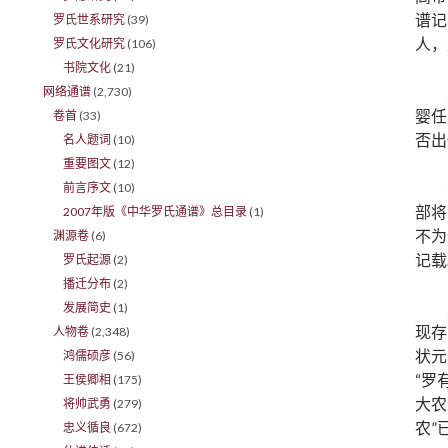
谱记
罗氏世系研究
(39)
人，
罗氏文化研究
(106)
书院文化
(21)
网络通谱
(2,730)
婴任
卷首
(33)
否出
名人题词
(10)
重要图文
(12)
前言序文
(10)
部将
2007年版《中华罗氏通谱》总目录
(1)
不为
渊源卷
(6)
记载
罗氏起源
(2)
播迁分布
(2)
发展简史
(1)
现存
人物卷
(2,348)
状元
鸿儒硕彦
(56)
“罗
王侯卿相
(175)
大农
将帅武勇
(279)
农”
忠义循良
(672)