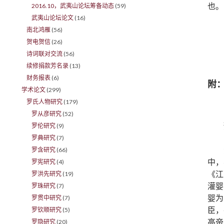
也。
2016.10，武夷山论坛筹备动态
(59)
武夷山论坛论文
(16)
南北鸿雁
(56)
贺电贺信
(26)
诗词联对交流
(56)
续修捐款芳名录
(13)
财务报表
(6)
附
学术论文
(299)
罗氏人物研究
(179)
罗从彦研究
(52)
罗伦研究
(9)
罗典研究
(7)
罗含研究
(66)
中，
罗宪研究
(4)
《江
罗洪先研究
(19)
灌婴
罗珠研究
(7)
婴为
罗贯中研究
(7)
臣，
罗钦顺研究
(5)
高帝
罗隐研究
(20)