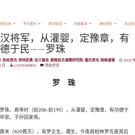
网络总祠
罗氏著作
联宗联谊
简报集锦
通知通告
本站简
汉将军，从灌婴，定豫章，有
德于民——罗珠
卷
,
各姓资讯
,
将帅武勇
,
忠义循良
,
敦睦姓氏谱牒研究院
,
灌氏资讯
,
网络通谱
2015 
2 日
LUOXUNSEN
添加评论
罗 珠
罗珠，高帝时（前206-前195），从灌婴，定豫章，有功德于
卒官。子孙因家焉。
晋末（420晋灭），有罗企生、遵生，今南昌柏林罗氏是其后