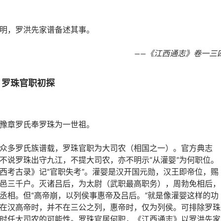
明，罗洪先家谱备述其事。
——《江西通志》卷一三
：罗珠官职初探
豫章罗氏奉罗珠为一世祖。
众多罗氏族谱载，罗珠官职为大司农（相国之一）。官方典志
不说罗珠出守九江，不提大司农，亦不明示“从灌婴”为何职位。
西考古录》记“官职失考”。灌婴是汉开国元勋，汉王即帝位，赐
邑三千户。灭诸吕后，为太尉（武职最高职务），周勃免相后，
丞相。但“高帝崩，以列侯事惠帝及吕后。”就是像灌婴这样的功
在汉高帝时，并不在三公之列，惠帝时，仅为列侯。可排除罗珠
时任大司农的可能性。罗珠官居何职，《江西通志》以罗洪先家