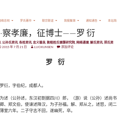
网络总祠
罗氏著作
联宗联谊
简报集锦
通知通告
本站简
·察孝廉，征博士——罗 衍
卷
,
公孙氏资讯
,
各姓资讯
,
忠义循良
,
敦睦姓氏谱牒研究院
,
网络通谱
,
解氏资讯
,
郑氏资
2015 年 7 月 21 日
LUOXUNSEN
添加评论
罗 衍
罗衍，字伯纪，成都人。
为述（公孙述，东汉初割据四川）郎，（游）说（公孙）述尚书
卿、郑文伯，使谏述降汉，为子孙福。解、郑从之，述怒，闭二
薄室六年。二子守志不回，遂幽死，卒。