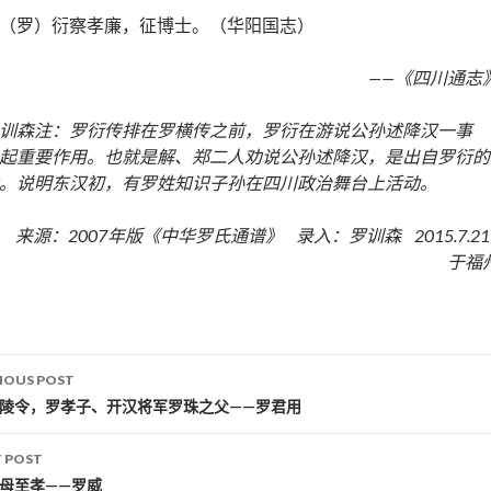
（罗）衍察孝廉，征博士。（华阳国志）
——《四川通志
训森注：罗衍传排在罗横传之前，罗衍在游说公孙述降汉一事
起重要作用。也就是解、郑二人劝说公孙述降汉，是出自罗衍的
。说明东汉初，有罗姓知识子孙在四川政治舞台上活动。
来源：2007年版《中华罗氏通谱》 录入：罗训森 2015.7.2
于福
IOUS POST
st navigation
武陵令，罗孝子、开汉将军罗珠之父——罗君用
 POST
事母至孝——罗威