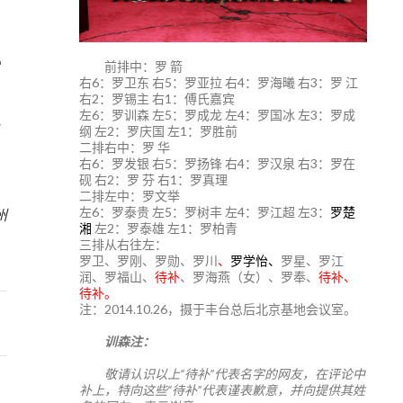
》
前排中：罗 箭
右6：罗卫东 右5：罗亚拉 右4：罗海曦 右3：罗 江
右2：罗锡主 右1：傅氏嘉宾
左6：罗训森 左5：罗成龙 左4：罗国冰 左3：罗成
纲 左2：罗庆国 左1：罗胜前
二排右中：罗 华
右6：罗发银 右5：罗扬锋 右4：罗汉泉 右3：罗在
砚 右2：罗 芬 右1：罗真理
1
二排左中：罗文举
左6：罗泰贵 左5：罗树丰 左4：罗江超 左3：
罗楚
州
湘
左2：罗泰雄 左1：罗柏青
三排从右往左：
罗卫、罗刚、罗勋、罗川
、
罗学怡、
罗星、罗江
润、罗福山、
待补
、罗海燕（女）、罗奉、
待补、
待补。
注：2014.10.26，摄于丰台总后北京基地会议室。
训森注：
敬请认识以上“待补”代表名字的网友，在评论中
补上，特向这些“待补”代表谨表歉意，并向提供其姓