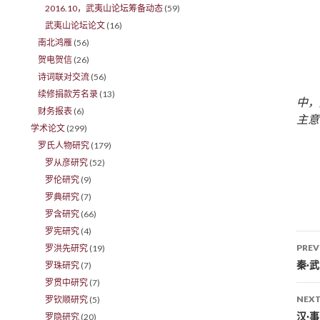
2016.10，武夷山论坛筹备动态
(59)
武夷山论坛论文
(16)
南北鸿雁
(56)
贺电贺信
(26)
诗词联对交流
(56)
续修捐款芳名录
(13)
中，
财务报表
(6)
主意
学术论文
(299)
罗氏人物研究
(179)
罗从彦研究
(52)
罗伦研究
(9)
罗典研究
(7)
罗含研究
(66)
罗宪研究
(4)
PREV
罗洪先研究
(19)
Po
秦·
罗珠研究
(7)
罗贯中研究
(7)
NEXT
罗钦顺研究
(5)
汉·
罗隐研究
(20)