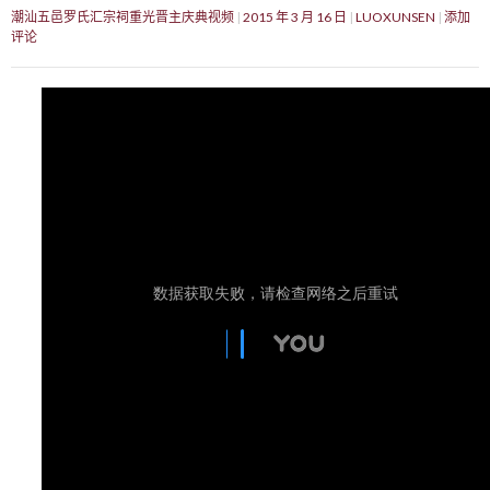
潮汕五邑罗氏汇宗祠重光晋主庆典视频
2015 年 3 月 16 日
LUOXUNSEN
添加
评论