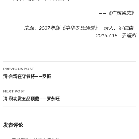
——《广西通志》
来源：2007年版《中华罗氏通谱》 录入：罗训森
2015.7.19 于福州
PREVIOUS POST
Post navigation
清·台湾在守参将——罗振
NEXT POST
清·积功赏五品顶戴——罗永旺
发表评论