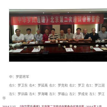
中：罗箭将军
右5：罗卫东 右4：罗延禹 右3：罗克和 右2：罗卫 右1：罗江润
左5：罗训森 左4：罗海曦 左3：罗福山 左2：罗成龙 左1：罗江
华
2014.7.27，《中华罗氏通谱》北京第二次座谈会筹备会代表合影
2014 年 7 月