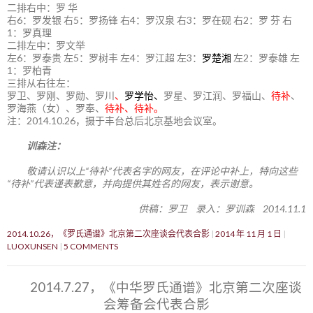
二排右中：罗 华
右6：罗发银 右5：罗扬锋 右4：罗汉泉 右3：罗在砚 右2：罗 芬 右
1：罗真理
二排左中：罗文举
左6：罗泰贵 左5：罗树丰 左4：罗江超 左3：
罗楚湘
左2：罗泰雄 左
1：罗柏青
三排从右往左：
罗卫、罗刚、罗勋、罗川
、
罗学怡、
罗星、罗江润、罗福山、
待补
、
罗海燕（女）、罗奉、
待补、待补。
注：2014.10.26，摄于丰台总后北京基地会议室。
训森注：
敬请认识以上“待补”代表名字的网友，在评论中补上，特向这些
“待补”代表谨表歉意，并向提供其姓名的网友，表示谢意。
供稿：罗卫 录入：罗训森 2014.11.1
2014.10.26，《罗氏通谱》北京第二次座谈会代表合影
2014 年 11 月 1 日
LUOXUNSEN
5 COMMENTS
2014.7.27，《中华罗氏通谱》北京第二次座谈
会筹备会代表合影