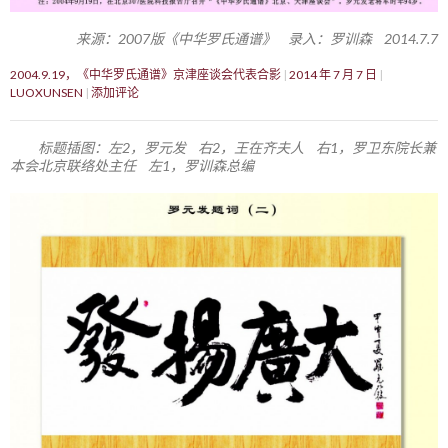
来源：2007版《中华罗氏通谱》 录入：罗训森 2014.7.7
2004.9.19，《中华罗氏通谱》京津座谈会代表合影
2014 年 7 月 7 日
LUOXUNSEN
添加评论
标题插图：左2，罗元发 右2，王在齐夫人 右1，罗卫东院长兼
本会北京联络处主任 左1，罗训森总编