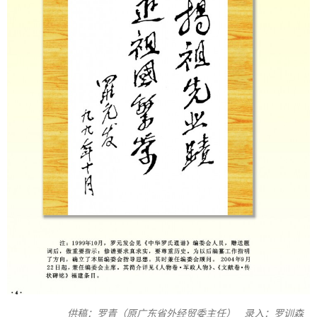
供稿：罗青（原广东省外经贸委主任） 录入：罗训森