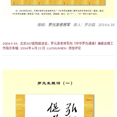
赠稿：
罗元发老将军
录入：罗训森 2014.6.18
2004.9.19，北京307医院座谈会，罗元发老将军向《中华罗氏通谱》编委会赠工
作指示条幅
2014 年 6 月 21 日
LUOXUNSEN
添加评论