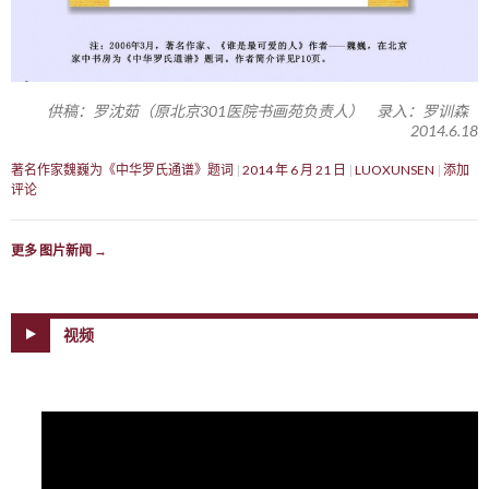
供稿：罗沈茹（原北京301医院书画苑负责人） 录入：罗训森
2014.6.18
著名作家魏巍为《中华罗氏通谱》题词
2014 年 6 月 21 日
LUOXUNSEN
添加
评论
更多 图片新闻
→
视频