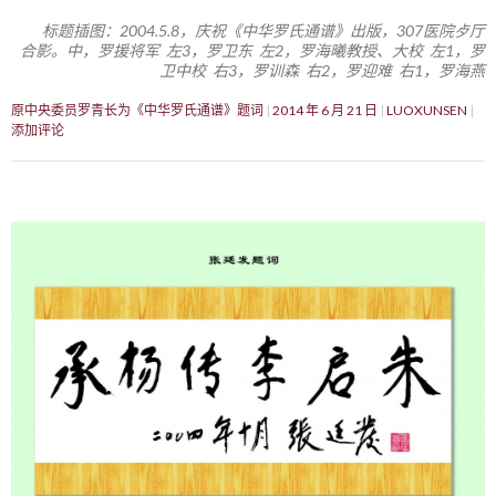
标题插图：2004.5.8，庆祝《中华罗氏通谱》出版，307医院歺厅
合影。中，罗援将军 左3，罗卫东 左2，罗海曦教授、大校 左1，罗
卫中校 右3，罗训森 右2，罗迎难 右1，罗海燕
原中央委员罗青长为《中华罗氏通谱》题词
2014 年 6 月 21 日
LUOXUNSEN
添加评论