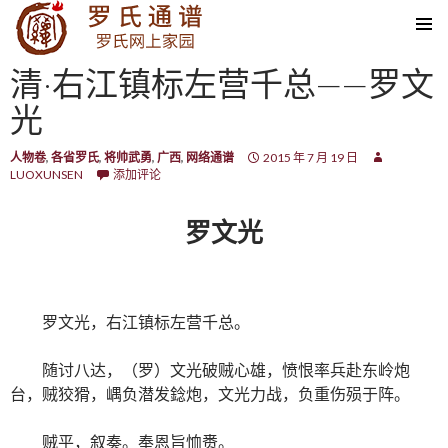
SKIP TO CONTENT
清·右江镇标左营千总——罗文
光
人物卷
,
各省罗氏
,
将帅武勇
,
广西
,
网络通谱
2015 年 7 月 19 日
LUOXUNSEN
添加评论
罗文光
罗文光，右江镇标左营千总。
随讨八达，（罗）文光破贼心雄，愤恨率兵赴东岭炮
台，贼狡猾，嵎负潜发錜炮，文光力战，负重伤殒于阵。
贼平，叙奏。奉恩旨恤赉。