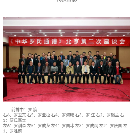
前排中：罗 箭
右6：罗卫东 右5：罗亚拉 右4：罗海曦 右3：罗 江 右2：罗锡主 右
1：傅氏嘉宾
左6：罗训森 左5：罗成龙 左4：罗国冰 左3：罗成纲 左2：罗庆国 左
1：罗胜前