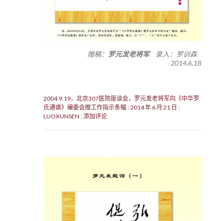
赠稿：
罗元发老将军
录入：罗训森
2014.6.18
2004.9.19，北京307医院座谈会，罗元发老将军向《中华罗
氏通谱》编委会赠工作指示条幅
2014 年 6 月 21 日
LUOXUNSEN
添加评论