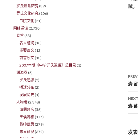
贼，
罗氏世系研究
(39)
罗氏文化研究
(106)
书院文化
(21)
网络通谱
(2,730)
卷首
(33)
名人题词
(10)
重要图文
(12)
前言序文
(10)
2007年版《中华罗氏通谱》总目录
(1)
渊源卷
(6)
PREV
罗氏起源
(2)
Po
清·
播迁分布
(2)
发展简史
(1)
NEXT
人物卷
(2,348)
清·
鸿儒硕彦
(56)
王侯卿相
(175)
将帅武勇
(279)
发表
忠义循良
(672)