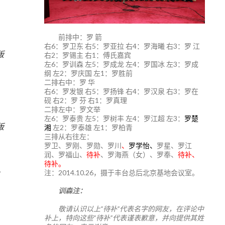
前排中：罗 箭
右6：罗卫东 右5：罗亚拉 右4：罗海曦 右3：罗 江
版
右2：罗锡主 右1：傅氏嘉宾
左6：罗训森 左5：罗成龙 左4：罗国冰 左3：罗成
纲 左2：罗庆国 左1：罗胜前
二排右中：罗 华
右6：罗发银 右5：罗扬锋 右4：罗汉泉 右3：罗在
砚 右2：罗 芬 右1：罗真理
二排左中：罗文举
左6：罗泰贵 左5：罗树丰 左4：罗江超 左3：
罗楚
版
湘
左2：罗泰雄 左1：罗柏青
三排从右往左：
罗卫、罗刚、罗勋、罗川
、
罗学怡、
罗星、罗江
润、罗福山、
待补
、罗海燕（女）、罗奉、
待补、
待补。
注：2014.10.26，摄于丰台总后北京基地会议室。
训森注：
敬请认识以上“待补”代表名字的网友，在评论中
补上，特向这些“待补”代表谨表歉意，并向提供其姓