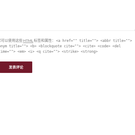
您可以使用这些
HTML
标签和属性：
<a href="" title=""> <abbr title="">
onym title=""> <b> <blockquote cite=""> <cite> <code> <del
time=""> <em> <i> <q cite=""> <strike> <strong>