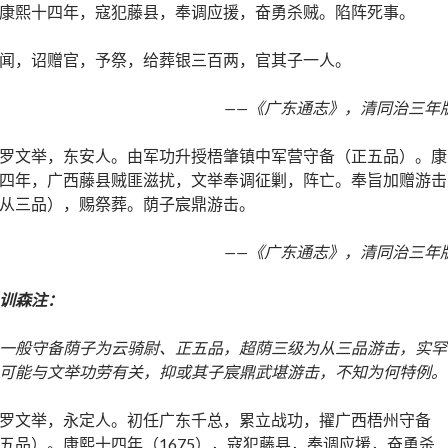
康熙十四年，寇犯藤县，奉调应援，奋勇杀贼。陷阵死事。
闻，诏赠官，予祭，给葬银三百两，官其子一人。
——《广东通志》，清同治三年
罗文举，东安人。由军功升授梧肇镇中军营守备（正五品）。康
四年，广西藤县贼匪滋扰，文举奉调征剿，阵亡。奉旨加赠游击
从三品），赐祭葬。荫子宸鼎游击。
——《广东通志》，清同治三年
训森注：
一般守备荫子为云骑尉、正五品，超荫三级为从三品游击，实罕
可能与文举功劳有关，抑或其子宸鼎武堪游击，不知为何特例。
罗文举，永定人。初任广东千总，累立战功，擢广西梧州守备
五品）。康熙十四年（1675），寇犯藤县，奉调应援，奋勇杀