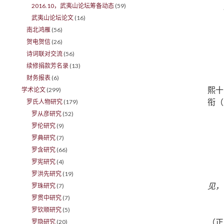
2016.10，武夷山论坛筹备动态
(59)
武夷山论坛论文
(16)
南北鸿雁
(56)
贺电贺信
(26)
诗词联对交流
(56)
续修捐款芳名录
(13)
财务报表
(6)
熙十
学术论文
(299)
衔（
罗氏人物研究
(179)
罗从彦研究
(52)
罗伦研究
(9)
罗典研究
(7)
罗含研究
(66)
罗宪研究
(4)
罗洪先研究
(19)
见，
罗珠研究
(7)
罗贯中研究
(7)
罗钦顺研究
(5)
（正
罗隐研究
(20)