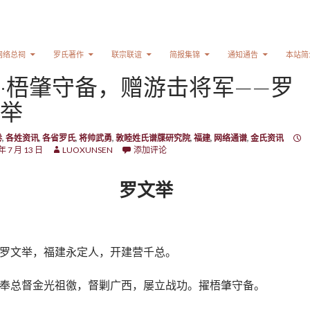
网络总祠
罗氏著作
联宗联谊
简报集锦
通知通告
本站简
·梧肇守备，赠游击将军——罗
举
卷
,
各姓资讯
,
各省罗氏
,
将帅武勇
,
敦睦姓氏谱牒研究院
,
福建
,
网络通谱
,
金氏资讯
年 7 月 13 日
LUOXUNSEN
添加评论
罗文举
罗文举，福建永定人，开建营千总。
奉总督金光祖徼，督剿广西，屡立战功。擢梧肇守备。