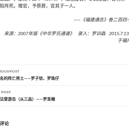
陷阵死。赠官，予祭葬，官其子一人。
——《福建通志》卷二百四
来源：2007年版《中华罗氏通谱》 录入：罗训森 2015.7.1
于福
IOUS POST
st navigation
留名的阵亡将土——罗子钦、罗珠仔
 POST
葛沽营游击（从三品）——罗圣楠
评论