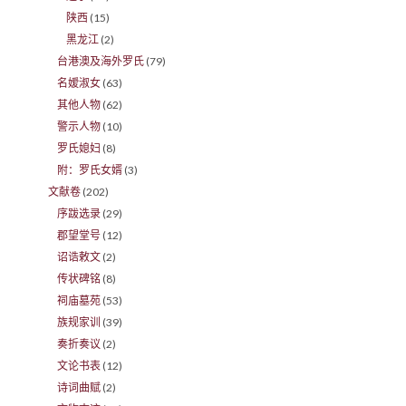
陕西
(15)
黑龙江
(2)
台港澳及海外罗氏
(79)
名嫒淑女
(63)
其他人物
(62)
警示人物
(10)
罗氏媳妇
(8)
附：罗氏女婿
(3)
文献卷
(202)
序跋选录
(29)
郡望堂号
(12)
诏诰敕文
(2)
传状碑铭
(8)
祠庙墓苑
(53)
族规家训
(39)
奏折奏议
(2)
文论书表
(12)
诗词曲赋
(2)