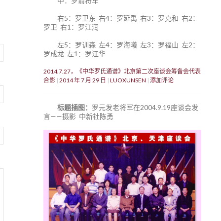
中：罗箭将军
右5：罗卫东 右4：罗延禹 右3：罗克和 右2：
罗卫 右1：罗江润
左5：罗训森 左4：罗海曦 左3：罗福山 左2：
罗成龙 左1：罗江华
2014.7.27，《中华罗氏通谱》北京第二次座谈会筹备会代表
合影
2014 年 7 月 29 日
LUOXUNSEN
添加评论
标题插图：
罗元发老将军在2004.9.19座谈会发
言——摄影 中新社陈勇