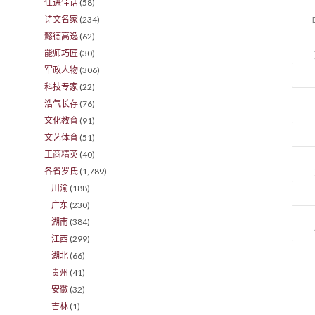
仕进佳话
(58)
诗文名家
(234)
懿德高逸
(62)
能师巧匠
(30)
军政人物
(306)
科技专家
(22)
浩气长存
(76)
文化教育
(91)
文艺体育
(51)
工商精英
(40)
各省罗氏
(1,789)
川渝
(188)
广东
(230)
湖南
(384)
江西
(299)
湖北
(66)
贵州
(41)
安徽
(32)
吉林
(1)