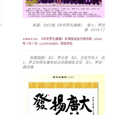
来源：2007版《中华罗氏通谱》 录入：罗训
森 2014.7.7
2004.9.19，《中华罗氏通谱》京津座谈会代表合影
2014
年 7 月 7 日
LUOXUNSEN
添加评论
标题插图：左2，罗元发 右2，王在齐夫人 右
1，罗卫东院长兼本会北京联络处主任 左1，罗训
森总编