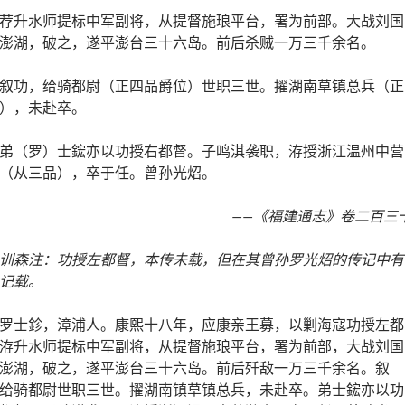
荐升水师提标中军副将，从提督施琅平台，署为前部。大战刘国
澎湖，破之，遂平澎台三十六岛。前后杀贼一万三千余名。
叙功，给骑都尉（正四品爵位）世职三世。擢湖南草镇总兵（正
），未赴卒。
弟（罗）士鋐亦以功授右都督。子鸣淇袭职，洊授浙江温州中营
（从三品），卒于任。曾孙光炤。
——《福建通志》卷二百三
训森注：功授左都督，本传未载，但在其曾孙罗光炤的传记中有
记载。
罗士鉁，漳浦人。康熙十八年，应康亲王募，以剿海寇功授左都
洊升水师提标中军副将，从提督施琅平台，署为前部，大战刘国
澎湖，破之，遂平澎台三十六岛。前后歼敌一万三千余名。叙
给骑都尉世职三世。擢湖南镇草镇总兵，未赴卒。弟士鋐亦以功