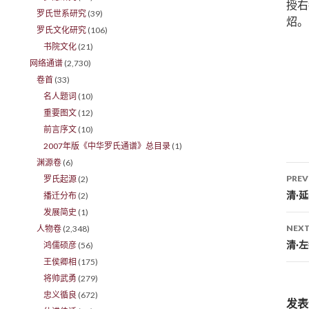
授右
罗氏世系研究
(39)
炤。
罗氏文化研究
(106)
书院文化
(21)
网络通谱
(2,730)
卷首
(33)
名人题词
(10)
重要图文
(12)
前言序文
(10)
2007年版《中华罗氏通谱》总目录
(1)
渊源卷
(6)
PREV
罗氏起源
(2)
Po
清·
播迁分布
(2)
发展简史
(1)
NEXT
人物卷
(2,348)
清·
鸿儒硕彦
(56)
王侯卿相
(175)
将帅武勇
(279)
忠义循良
(672)
发表