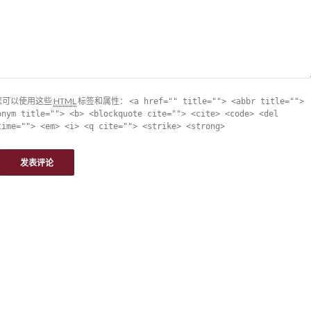
您可以使用这些
HTML
标签和属性：
<a href="" title=""> <abbr title="">
onym title=""> <b> <blockquote cite=""> <cite> <code> <del
time=""> <em> <i> <q cite=""> <strike> <strong>