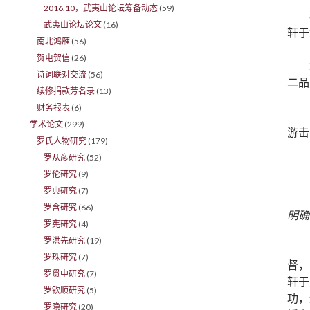
2016.10，武夷山论坛筹备动态
(59)
武夷山论坛论文
(16)
轩于
南北鸿雁
(56)
贺电贺信
(26)
诗词联对交流
(56)
二品
续修捐款芳名录
(13)
财务报表
(6)
学术论文
(299)
游击
罗氏人物研究
(179)
罗从彦研究
(52)
罗伦研究
(9)
罗典研究
(7)
罗含研究
(66)
明确
罗宪研究
(4)
罗洪先研究
(19)
罗珠研究
(7)
督，
罗贯中研究
(7)
轩于
罗钦顺研究
(5)
功，
罗隐研究
(20)