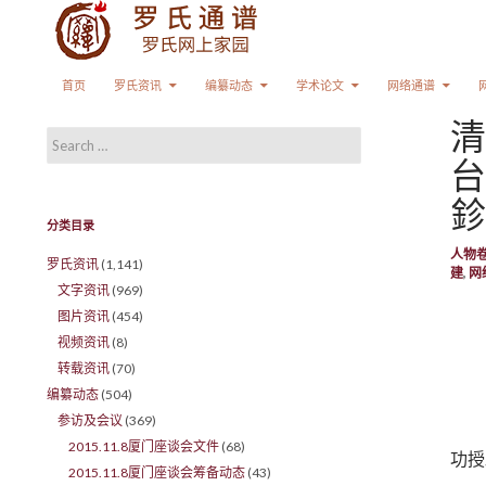
Search
SKIP TO CONTENT
首页
罗氏资讯
编纂动态
学术论文
网络通谱
清
Search for:
台
鉁
分类目录
人物
罗氏资讯
(1,141)
建
,
网
文字资讯
(969)
图片资讯
(454)
视频资讯
(8)
转载资讯
(70)
编纂动态
(504)
参访及会议
(369)
2015.11.8厦门座谈会文件
(68)
功授
2015.11.8厦门座谈会筹备动态
(43)