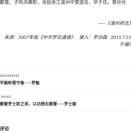
都督。子鸣洪袭职，洊授浙江温州中营游击，卒于任。曾孙光
——《漳州府志
来源：2007年版《中华罗氏通谱》 录入：罗训森 2015.7.1
于福
IOUS POST
st navigation
延平枫岭营守备——罗魁
 POST
左都督罗士鉁之弟，以功授右都督——罗士鋐
评论