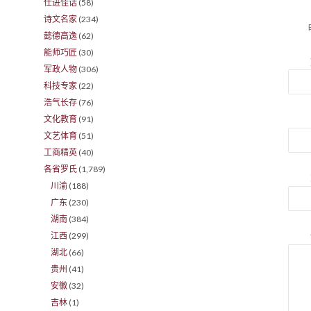
仕进佳话
(58)
诗文名家
(234)
懿德高逸
(62)
能师巧匠
(30)
军政人物
(306)
科技专家
(22)
浩气长存
(76)
文化教育
(91)
文艺体育
(51)
工商精英
(40)
各省罗氏
(1,789)
川渝
(188)
广东
(230)
湖南
(384)
江西
(299)
湖北
(66)
贵州
(41)
安徽
(32)
吉林
(1)