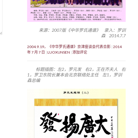
来源：2007版《中华罗氏通谱》 录入：罗训
森 2014.7.7
2004.9.19，《中华罗氏通谱》京津座谈会代表合影
2014
年 7 月 7 日
LUOXUNSEN
添加评论
标题插图：左2，罗元发 右2，王在齐夫人 右
1，罗卫东院长兼本会北京联络处主任 左1，罗训
森总编