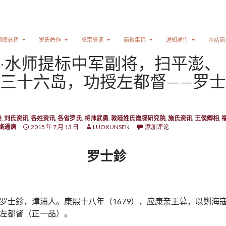
网络总祠
罗氏著作
联宗联谊
简报集锦
通知通告
本站简
·水师提标中军副将，扫平澎、
三十六岛，功授左都督——罗士
卷
,
刘氏资讯
,
各姓资讯
,
各省罗氏
,
将帅武勇
,
敦睦姓氏谱牒研究院
,
施氏资讯
,
王侯卿相
,
络通谱
2015 年 7 月 13 日
LUOXUNSEN
添加评论
罗士鉁
罗士鉁，漳浦人。康熙十八年（1679），应康亲王募，以剿海
左都督（正一品）。