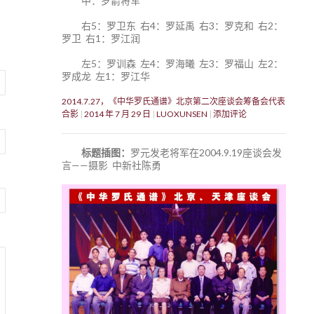
中：罗箭将军
右5：罗卫东 右4：罗延禹 右3：罗克和 右2：
罗卫 右1：罗江润
左5：罗训森 左4：罗海曦 左3：罗福山 左2：
罗成龙 左1：罗江华
2014.7.27，《中华罗氏通谱》北京第二次座谈会筹备会代表
合影
2014 年 7 月 29 日
LUOXUNSEN
添加评论
标题插图：
罗元发老将军在2004.9.19座谈会发
言——摄影 中新社陈勇