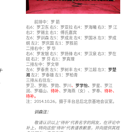
前排中：罗 箭
右6：罗卫东 右5：罗亚拉 右4：罗海曦 右3：罗 江
右2：罗锡主 右1：傅氏嘉宾
左6：罗训森 左5：罗成龙 左4：罗国冰 左3：罗成
纲 左2：罗庆国 左1：罗胜前
二排右中：罗 华
右6：罗发银 右5：罗扬锋 右4：罗汉泉 右3：罗在
砚 右2：罗 芬 右1：罗真理
二排左中：罗文举
左6：罗泰贵 左5：罗树丰 左4：罗江超 左3：
罗楚
十
湘
左2：罗泰雄 左1：罗柏青
三排从右往左：
罗卫、罗刚、罗勋、罗川
、
罗学怡、
罗星、罗江
润、罗福山、
待补
、罗海燕（女）、罗奉、
待补、
待补。
注：2014.10.26，摄于丰台总后北京基地会议室。
训森注：
敬请认识以上“待补”代表名字的网友，在评论中
补上，特向这些“待补”代表谨表歉意，并向提供其姓