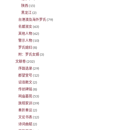
陕西
(15)
黑龙江
(2)
台港澳及海外罗氏
(79)
名嫒淑女
(63)
其他人物
(62)
警示人物
(10)
罗氏媳妇
(8)
附：罗氏女婿
(3)
文献卷
(202)
序跋选录
(29)
郡望堂号
(12)
诏诰敕文
(2)
传状碑铭
(8)
祠庙墓苑
(53)
族规家训
(39)
奏折奏议
(2)
文论书表
(12)
诗词曲赋
(2)