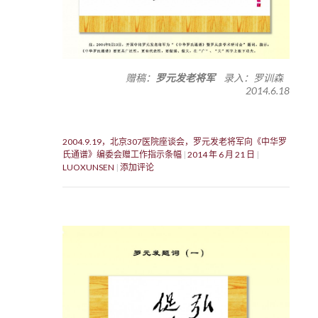
赠稿：
罗元发老将军
录入：罗训森
2014.6.18
2004.9.19，北京307医院座谈会，罗元发老将军向《中华罗
氏通谱》编委会赠工作指示条幅
2014 年 6 月 21 日
LUOXUNSEN
添加评论