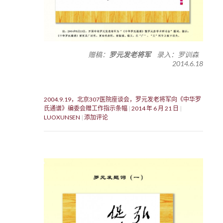
赠稿：
罗元发老将军
录入：罗训森
2014.6.18
2004.9.19，北京307医院座谈会，罗元发老将军向《中华罗
氏通谱》编委会赠工作指示条幅
2014 年 6 月 21 日
LUOXUNSEN
添加评论