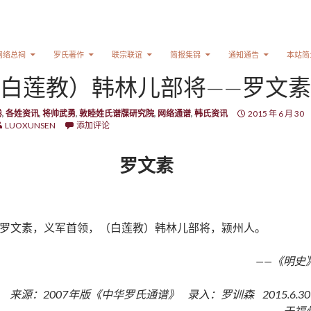
网络总祠
罗氏著作
联宗联谊
简报集锦
通知通告
本站简
白莲教）韩林儿部将——罗文素
卷
,
各姓资讯
,
将帅武勇
,
敦睦姓氏谱牒研究院
,
网络通谱
,
韩氏资讯
2015 年 6 月 30
LUOXUNSEN
添加评论
罗文素
罗文素，义军首领，（白莲教）韩林儿部将，颍州人。
——《明史
来源：2007年版《中华罗氏通谱》 录入：罗训森 2015.6.3
于福