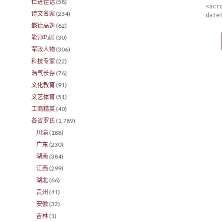
仕进佳话
(58)
<acr
诗文名家
(234)
date
懿德高逸
(62)
能师巧匠
(30)
军政人物
(306)
科技专家
(22)
浩气长存
(76)
文化教育
(91)
文艺体育
(51)
工商精英
(40)
各省罗氏
(1,789)
川渝
(188)
广东
(230)
湖南
(384)
江西
(299)
湖北
(66)
贵州
(41)
安徽
(32)
吉林
(1)