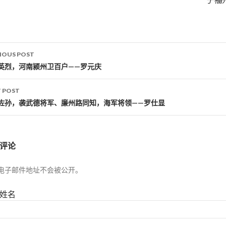
IOUS POST
st navigation
英烈，河南颍州卫百户——罗元庆
 POST
佐孙，袭武德将军、廉州路同知，海军将领——罗仕显
评论
电子邮件地址不会被公开。
姓名