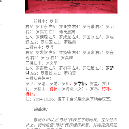
前排中：罗 箭
右6：罗卫东 右5：罗亚拉 右4：罗海曦 右3：罗 江
右2：罗锡主 右1：傅氏嘉宾
左6：罗训森 左5：罗成龙 左4：罗国冰 左3：罗成
纲 左2：罗庆国 左1：罗胜前
二排右中：罗 华
右6：罗发银 右5：罗扬锋 右4：罗汉泉 右3：罗在
砚 右2：罗 芬 右1：罗真理
二排左中：罗文举
左6：罗泰贵 左5：罗树丰 左4：罗江超 左3：
罗楚
湘
左2：罗泰雄 左1：罗柏青
三排从右往左：
罗卫、罗刚、罗勋、罗川
、
罗学怡、
罗星、罗江
润、罗福山、
待补
、罗海燕（女）、罗奉、
待补、
待补。
注：2014.10.26，摄于丰台总后北京基地会议室。
训森注：
敬请认识以上“待补”代表名字的网友，在评论中
补上，特向这些“待补”代表谨表歉意，并向提供其姓