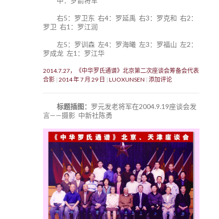
中：罗箭将军
右5：罗卫东 右4：罗延禹 右3：罗克和 右2：
罗卫 右1：罗江润
左5：罗训森 左4：罗海曦 左3：罗福山 左2：
罗成龙 左1：罗江华
2014.7.27，《中华罗氏通谱》北京第二次座谈会筹备会代表
合影
2014 年 7 月 29 日
LUOXUNSEN
添加评论
标题插图：
罗元发老将军在2004.9.19座谈会发
言——摄影 中新社陈勇