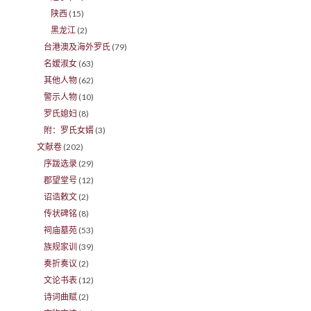
陕西
(15)
黑龙江
(2)
台港澳及海外罗氏
(79)
名嫒淑女
(63)
其他人物
(62)
警示人物
(10)
罗氏媳妇
(8)
附：罗氏女婿
(3)
文献卷
(202)
序跋选录
(29)
郡望堂号
(12)
诏诰敕文
(2)
传状碑铭
(8)
祠庙墓苑
(53)
族规家训
(39)
奏折奏议
(2)
文论书表
(12)
诗词曲赋
(2)