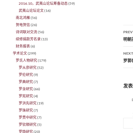
2016.10，武夷山论坛筹备动态
(59)
武夷山论坛论文
(16)
南北鸿雁
(56)
贺电贺信
(26)
诗词联对交流
(56)
PREV
Po
明朝
续修捐款芳名录
(13)
财务报表
(6)
学术论文
(299)
NEXT
罗郭
罗氏人物研究
(179)
罗从彦研究
(52)
罗伦研究
(9)
罗典研究
(7)
发表
罗含研究
(66)
罗宪研究
(4)
罗洪先研究
(19)
罗珠研究
(7)
罗贯中研究
(7)
罗钦顺研究
(5)
罗隐研究
(20)