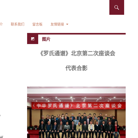
介
联系我们
留言板
友情链接
图片
《罗氏通谱》北京第二次座谈会
代表合影
》
0
州