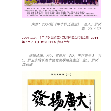
来源：2007版《中华罗氏通谱》 录入：罗训
森 2014.7.7
2004.9.19，《中华罗氏通谱》京津座谈会代表合影
2014
年 7 月 7 日
LUOXUNSEN
添加评论
标题插图：左2，罗元发 右2，王在齐夫人 右
1，罗卫东院长兼本会北京联络处主任 左1，罗训
森总编