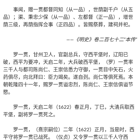
事闻，赠一贯都督同知（从一品），世荫副千户（从五
品）；渠、秉忠少保（从一品）、左都督（正一品），增世
荫三级，再荫指挥佥事（正四品）。皆赐祭葬，建祠并祀。
——《明史》卷二百七十二“本传”
罗一贯，甘州卫人，官副总兵，守西平堡时，辽阳已
破，西平为要冲，天启二年，大兵破西平堡，（罗）一贯率
三千人与都司陈尚仁、王崇信悉力守御，一贯目中矢石，火
药俱尽，向北拜曰：臣力竭矣。遂自刭。尚仁等俱死焉。本
朝乾隆四十一年，赐罗一贯谥忠烈，陈尚仁、王崇信俱谥节
愍。
罗一贯，天启二年（1622）春正月，丁巳，大清兵取西
平堡，副将罗一贯死之。
罗一贯，（熹宗嗣位）二年（1622）正月，当是时，西
平守将罗一贯已战死。（仪贞）又令罗一贯以三千人守西