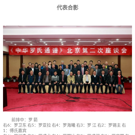
代表合影
前排中：罗 箭
右6：罗卫东 右5：罗亚拉 右4：罗海曦 右3：罗 江 右2：罗锡主 右
1：傅氏嘉宾