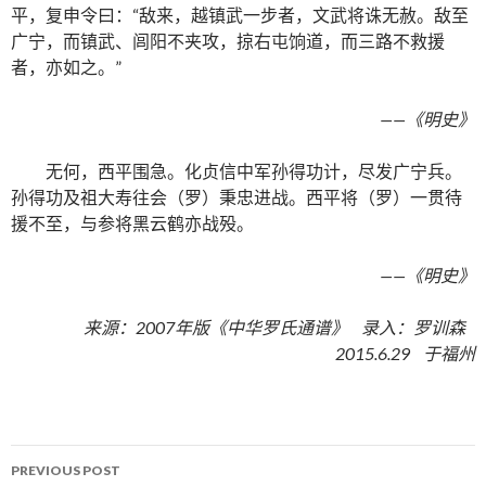
平，复申令曰：“敌来，越镇武一步者，文武将诛无赦。敌至
广宁，而镇武、闾阳不夹攻，掠右屯饷道，而三路不救援
者，亦如之。”
——《明史》
无何，西平围急。化贞信中军孙得功计，尽发广宁兵。
孙得功及祖大寿往会（罗）秉忠进战。西平将（罗）一贯待
援不至，与参将黑云鹤亦战殁。
——《明史》
来源：2007年版《中华罗氏通谱》 录入：罗训森
2015.6.29 于福州
PREVIOUS POST