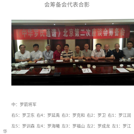
会筹备会代表合影
中：罗箭将军
右5：罗卫东 右4：罗延禹 右3：罗克和 右2：罗卫 右1：罗江润
左5：罗训森 左4：罗海曦 左3：罗福山 左2：罗成龙 左1：罗江
华