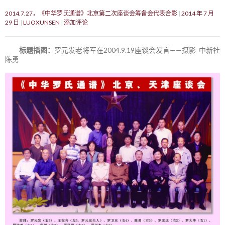
2014.7.27，《中华罗氏通谱》北京第二次座谈会筹备会代表合影
2014 年 7 月
29 日
LUOXUNSEN
添加评论
标题插图：
罗元发老将军在2004.9.19座谈会发言——摄影 中新社
陈勇