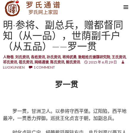
SKIP TO CONTENT
明·参将、副总兵，赠都督同
知（从一品），世荫副千户
（从五品）——罗一贯
人物卷
,
刘氏资讯
,
各姓资讯
,
孙氏资讯
,
将帅武勇
,
敦睦姓氏谱牒研究院
,
王氏资讯
,
祁氏资讯
,
祖氏资讯
,
网络通谱
,
陈氏资讯
,
鲍氏资讯
2015 年 6 月 29 日
LUOXUNSEN
1 COMMENT
罗一贯
罗一贯，甘洲卫人。以参将守西平堡。辽阳陷，西平地
最冲，一贯悉力捍御。巡抚王化贞言于朝，加副总兵。
时化贞驻广宁，经略熊廷弼驻右屯，总兵刘渠以两万人