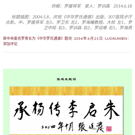
供稿：罗援将军 录入：罗训森 2014.6.18
标题插图：2004.5.8，庆祝《中华罗氏通谱》出版，307医院歺厅
合影。中，罗援将军 左3，罗卫东 左2，罗海曦教授、大校 左1，罗
卫中校 右3，罗训森 右2，罗迎难 右1，罗海燕
原中央委员罗青长为《中华罗氏通谱》题词
2014 年 6 月 21 日
LUOXUNSEN
添加评论