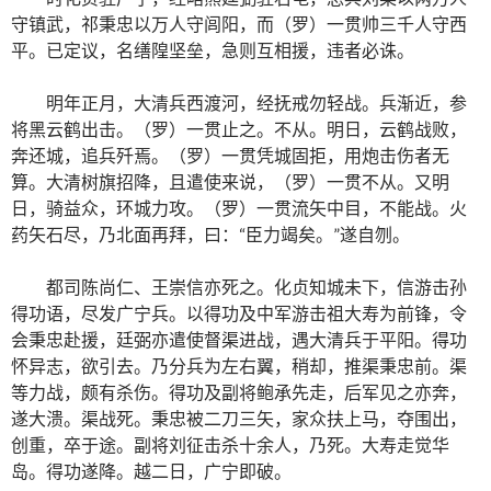
守镇武，祁秉忠以万人守闾阳，而（罗）一贯帅三千人守西
平。已定议，名缮隍坚垒，急则互相援，违者必诛。
明年正月，大清兵西渡河，经抚戒勿轻战。兵渐近，参
将黑云鹤出击。（罗）一贯止之。不从。明日，云鹤战败，
奔还城，追兵歼焉。（罗）一贯凭城固拒，用炮击伤者无
算。大清树旗招降，且遣使来说，（罗）一贯不从。又明
日，骑益众，环城力攻。（罗）一贯流矢中目，不能战。火
药矢石尽，乃北面再拜，曰：“臣力竭矣。”遂自刎。
都司陈尚仁、王崇信亦死之。化贞知城未下，信游击孙
得功语，尽发广宁兵。以得功及中军游击祖大寿为前锋，令
会秉忠赴援，廷弼亦遣使督渠进战，遇大清兵于平阳。得功
怀异志，欲引去。乃分兵为左右翼，稍却，推渠秉忠前。渠
等力战，颇有杀伤。得功及副将鲍承先走，后军见之亦奔，
遂大溃。渠战死。秉忠被二刀三矢，家众扶上马，夺围出，
创重，卒于途。副将刘征击杀十余人，乃死。大寿走觉华
岛。得功遂降。越二日，广宁即破。