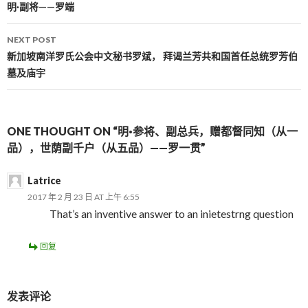
Post navigation
明·副将——罗端
NEXT POST
新加坡南洋罗氏公会中文秘书罗斌， 拜谒兰芳共和国首任总统罗芳伯
墓及庙宇
ONE THOUGHT ON “明·参将、副总兵，赠都督同知（从一
品），世荫副千户（从五品）——罗一贯”
Latrice
2017 年 2 月 23 日 AT 上午 6:55
That’s an inventive answer to an inietestrng question
回复
发表评论