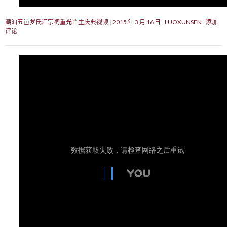
潮汕五邑罗氏汇宗祠重光晋主庆典视频
2015 年 3 月 16 日
LUOXUNSEN
添加
评论