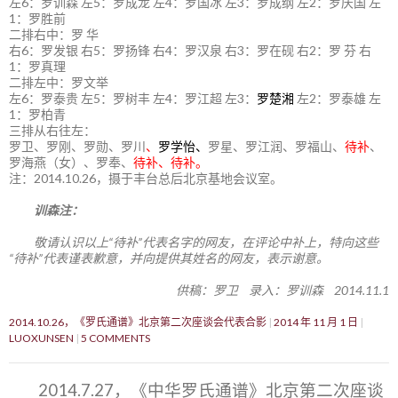
左6：罗训森 左5：罗成龙 左4：罗国冰 左3：罗成纲 左2：罗庆国 左
1：罗胜前
二排右中：罗 华
右6：罗发银 右5：罗扬锋 右4：罗汉泉 右3：罗在砚 右2：罗 芬 右
1：罗真理
二排左中：罗文举
左6：罗泰贵 左5：罗树丰 左4：罗江超 左3：
罗楚湘
左2：罗泰雄 左
1：罗柏青
三排从右往左：
罗卫、罗刚、罗勋、罗川
、
罗学怡、
罗星、罗江润、罗福山、
待补
、
罗海燕（女）、罗奉、
待补、待补。
注：2014.10.26，摄于丰台总后北京基地会议室。
训森注：
敬请认识以上“待补”代表名字的网友，在评论中补上，特向这些
“待补”代表谨表歉意，并向提供其姓名的网友，表示谢意。
供稿：罗卫 录入：罗训森 2014.11.1
2014.10.26，《罗氏通谱》北京第二次座谈会代表合影
2014 年 11 月 1 日
LUOXUNSEN
5 COMMENTS
2014.7.27，《中华罗氏通谱》北京第二次座谈