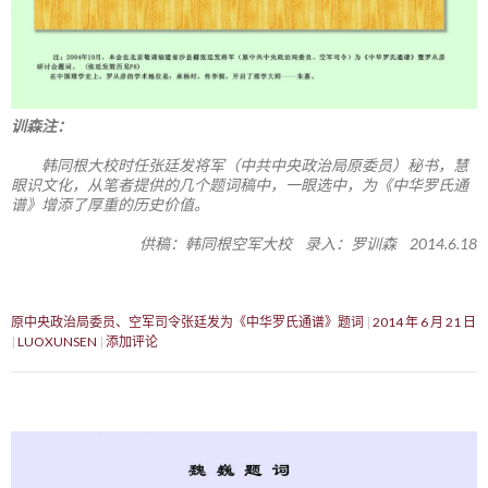
训森注：
韩同根大校时任张廷发将军（中共中央政治局原委员）秘书，慧
眼识文化，从笔者提供的几个题词稿中，一眼选中，为《中华罗氏通
谱》增添了厚重的历史价值。
供稿：韩同根空军大校 录入：罗训森 2014.6.18
原中央政治局委员、空军司令张廷发为《中华罗氏通谱》题词
2014 年 6 月 21 日
LUOXUNSEN
添加评论