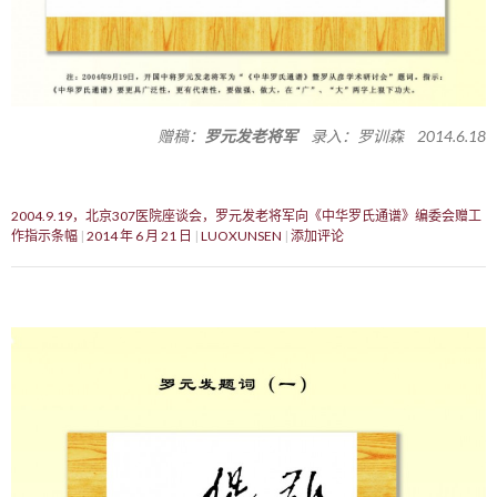
赠稿：
罗元发老将军
录入：罗训森 2014.6.18
2004.9.19，北京307医院座谈会，罗元发老将军向《中华罗氏通谱》编委会赠工
作指示条幅
2014 年 6 月 21 日
LUOXUNSEN
添加评论