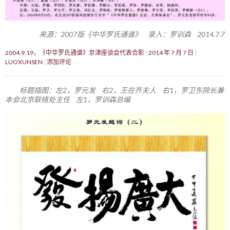
来源：2007版《中华罗氏通谱》 录入：罗训森 2014.7.7
2004.9.19，《中华罗氏通谱》京津座谈会代表合影
2014 年 7 月 7 日
LUOXUNSEN
添加评论
标题插图：左2，罗元发 右2，王在齐夫人 右1，罗卫东院长兼
本会北京联络处主任 左1，罗训森总编