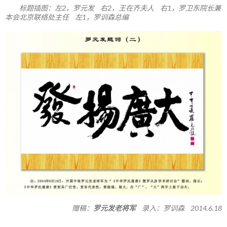
标题插图：左2，罗元发 右2，王在齐夫人 右1，罗卫东院长兼
本会北京联络处主任 左1，罗训森总编
赠稿：
罗元发老将军
录入：罗训森 2014.6.18