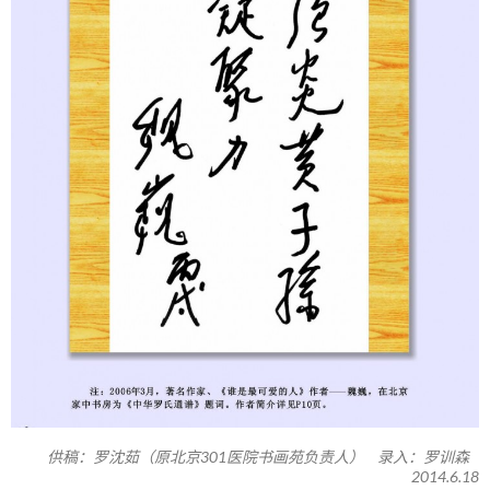
供稿：罗沈茹（原北京301医院书画苑负责人） 录入：罗训森
2014.6.18