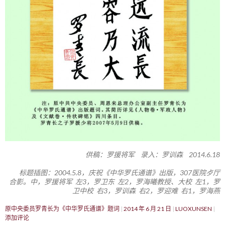
供稿：罗援将军 录入：罗训森 2014.6.18
标题插图：2004.5.8，庆祝《中华罗氏通谱》出版，307医院歺厅
合影。中，罗援将军 左3，罗卫东 左2，罗海曦教授、大校 左1，罗
卫中校 右3，罗训森 右2，罗迎难 右1，罗海燕
原中央委员罗青长为《中华罗氏通谱》题词
2014 年 6 月 21 日
LUOXUNSEN
添加评论