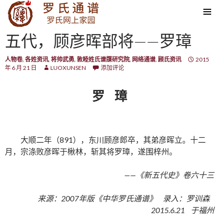
SKIP TO CONTENT
五代，顾彦晖部将——罗璋
人物卷
,
各姓资讯
,
将帅武勇
,
敦睦姓氏谱牒研究院
,
网络通谱
,
顾氏资讯
2015
年 6 月 21 日
LUOXUNSEN
添加评论
罗 璋
大顺二年（891），东川顾彦郎卒，其弟彦晖立。十二
月，宗涤败彦晖于楸林，斩其将罗璋，遂围梓州。
——《新五代史》卷六十三
来源：2007年版《中华罗氏通谱》 录入：罗训森
2015.6.21 于福州