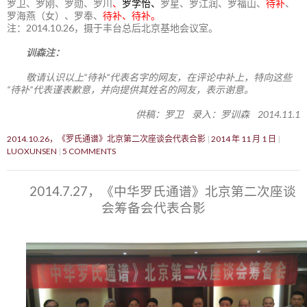
罗卫、罗刚、罗勋、罗川
、
罗学怡、
罗星、罗江润、罗福山、
待补
、
罗海燕（女）、罗奉、
待补、待补。
注：2014.10.26，摄于丰台总后北京基地会议室。
训森注：
敬请认识以上“待补”代表名字的网友，在评论中补上，特向这些
“待补”代表谨表歉意，并向提供其姓名的网友，表示谢意。
供稿：罗卫 录入：罗训森 2014.11.1
2014.10.26，《罗氏通谱》北京第二次座谈会代表合影
2014 年 11 月 1 日
LUOXUNSEN
5 COMMENTS
2014.7.27，《中华罗氏通谱》北京第二次座谈
会筹备会代表合影