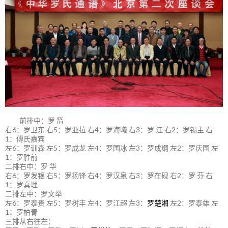
前排中：罗 箭
右6：罗卫东 右5：罗亚拉 右4：罗海曦 右3：罗 江 右2：罗锡主 右
1：傅氏嘉宾
左6：罗训森 左5：罗成龙 左4：罗国冰 左3：罗成纲 左2：罗庆国 左
1：罗胜前
二排右中：罗 华
右6：罗发银 右5：罗扬锋 右4：罗汉泉 右3：罗在砚 右2：罗 芬 右
1：罗真理
二排左中：罗文举
左6：罗泰贵 左5：罗树丰 左4：罗江超 左3：
罗楚湘
左2：罗泰雄 左
1：罗柏青
三排从右往左：