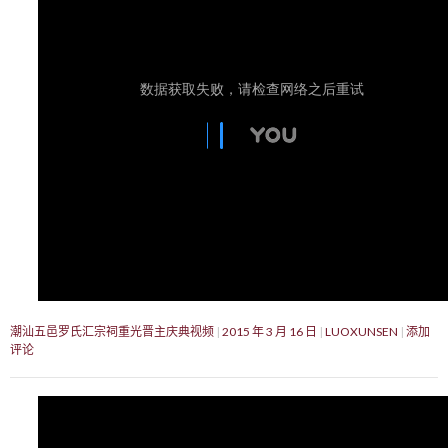
潮汕五邑罗氏汇宗祠重光晋主庆典视频
2015 年 3 月 16 日
LUOXUNSEN
添加
评论