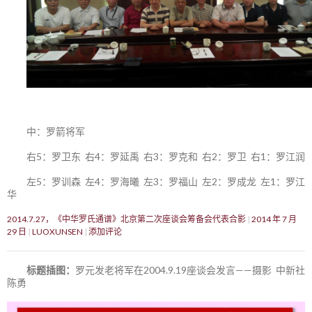
中：罗箭将军
右5：罗卫东 右4：罗延禹 右3：罗克和 右2：罗卫 右1：罗江润
左5：罗训森 左4：罗海曦 左3：罗福山 左2：罗成龙 左1：罗江
华
2014.7.27，《中华罗氏通谱》北京第二次座谈会筹备会代表合影
2014 年 7 月
29 日
LUOXUNSEN
添加评论
标题插图：
罗元发老将军在2004.9.19座谈会发言——摄影 中新社
陈勇