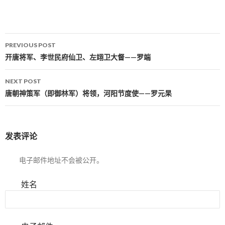
PREVIOUS POST
Post navigation
开唐将军、李世民府仙卫、左翊卫大督——罗端
NEXT POST
唐朝神策军（即御林军）将领，河阳节度使——罗元杲
发表评论
电子邮件地址不会被公开。
姓名