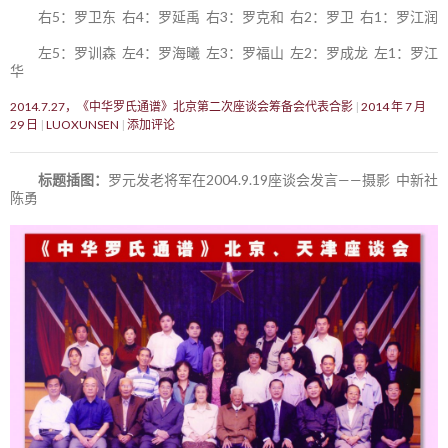
右5：罗卫东 右4：罗延禹 右3：罗克和 右2：罗卫 右1：罗江润
左5：罗训森 左4：罗海曦 左3：罗福山 左2：罗成龙 左1：罗江
华
2014.7.27，《中华罗氏通谱》北京第二次座谈会筹备会代表合影
2014 年 7 月
29 日
LUOXUNSEN
添加评论
标题插图：
罗元发老将军在2004.9.19座谈会发言——摄影 中新社
陈勇