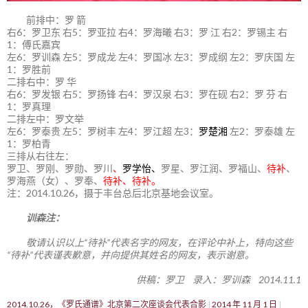
前排中：罗 箭
右6：罗卫东 右5：罗亚拉 右4：罗海曦 右3：罗 江 右2：罗锡主 右
1：傅氏嘉宾
左6：罗训森 左5：罗成龙 左4：罗国冰 左3：罗成纲 左2：罗庆国 左
1：罗胜前
二排右中：罗 华
右6：罗发银 右5：罗扬锋 右4：罗汉泉 右3：罗在砚 右2：罗 芬 右
1：罗真理
二排左中：罗文举
左6：罗泰贵 左5：罗树丰 左4：罗江超 左3：
罗楚湘
左2：罗泰雄 左
1：罗柏青
三排从右往左：
罗卫、罗刚、罗勋、罗川
、
罗学怡、
罗星、罗江润、罗福山、
待补
、
罗海燕（女）、罗奉、
待补、待补。
注：2014.10.26，摄于丰台总后北京基地会议室。
训森注：
敬请认识以上“待补”代表名字的网友，在评论中补上，特向这些
“待补”代表谨表歉意，并向提供其姓名的网友，表示谢意。
供稿：罗卫 录入：罗训森 2014.11.1
2014.10.26，《罗氏通谱》北京第二次座谈会代表合影
2014 年 11 月 1 日