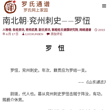
SKIP TO CONTENT
南北朝·兖州刺史——罗忸
人物卷
,
各姓资讯
,
将帅武勇
,
尉氏资讯
,
敦睦姓氏谱牒研究院
,
网络通谱
2015
年 6 月 17 日
LUOXUNSEN
添加评论
罗 忸
罗忸，兖州刺史。年次、籍贯应为罗结一支。
——《山东通志》
尉拨，代人也。募从兖州刺史罗忸击贼于阵汝，有功，
赐爵介休男。