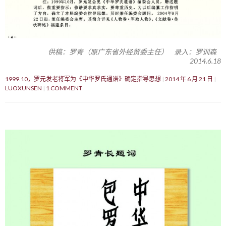
供稿：罗青（原广东省外经贸委主任） 录入：罗训森
2014.6.18
1999.10，罗元发老将军为《中华罗氏通谱》确定指导思想
2014 年 6 月 21 日
LUOXUNSEN
1 COMMENT