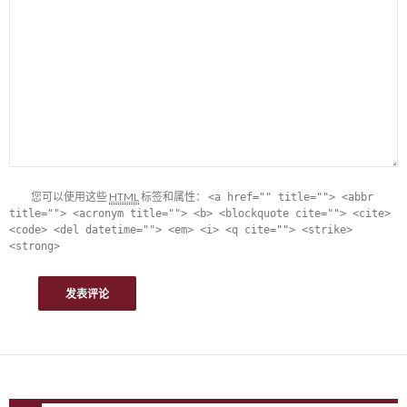
您可以使用这些
HTML
标签和属性：
<a href="" title=""> <abbr
title=""> <acronym title=""> <b> <blockquote cite=""> <cite>
<code> <del datetime=""> <em> <i> <q cite=""> <strike>
<strong>