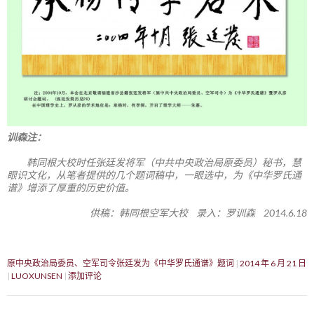
训森注：
韩同根大校时任张廷发将军（中共中央政治局原委员）秘书，慧
眼识文化，从笔者提供的几个题词稿中，一眼选中，为《中华罗氏通
谱》增添了厚重的历史价值。
供稿：韩同根空军大校 录入：罗训森 2014.6.18
原中央政治局委员、空军司令张廷发为《中华罗氏通谱》题词
2014 年 6 月 21 日
LUOXUNSEN
添加评论