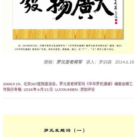
赠稿：
罗元发老将军
录入：罗训森 2014.6.18
2004.9.19，北京307医院座谈会，罗元发老将军向《中华罗氏通谱》编委会赠工
作指示条幅
2014 年 6 月 21 日
LUOXUNSEN
添加评论