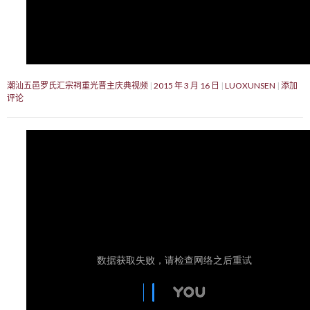
潮汕五邑罗氏汇宗祠重光晋主庆典视频
2015 年 3 月 16 日
LUOXUNSEN
添加
评论