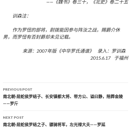
——《魏书》卷三十，《北史》卷二十五
训森注：
作为罗忸的部将，尉拨能因参与阵汝之战，赐爵介休
男，而罗忸有否封爵却未见记载。
来源：2007年版《中华罗氏通谱》 录入：罗训森
2015.6.17 于福州
PREVIOUS POST
Post navigation
南北朝·屈蛇侯罗结子、长安镇都大将、带方公、谥曰静，陪葬金陵
——罗斤
NEXT POST
南北朝·屈蛇侯罗结之子、骠骑将军，左光禄大夫——罗延