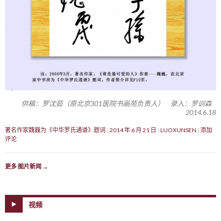
供稿：罗沈茹（原北京301医院书画苑负责人） 录入：罗训森
2014.6.18
著名作家魏巍为《中华罗氏通谱》题词
2014 年 6 月 21 日
LUOXUNSEN
添加
评论
更多 图片新闻
→
视频