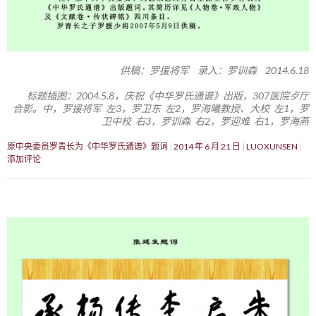
供稿：罗援将军 录入：罗训森 2014.6.18
标题插图：2004.5.8，庆祝《中华罗氏通谱》出版，307医院歺厅
合影。中，罗援将军 左3，罗卫东 左2，罗海曦教授、大校 左1，罗
卫中校 右3，罗训森 右2，罗迎难 右1，罗海燕
原中央委员罗青长为《中华罗氏通谱》题词
2014 年 6 月 21 日
LUOXUNSEN
添加评论