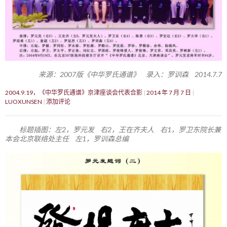
来源：2007版《中华罗氏通谱》 录入：罗训森 2014.7.7
2004.9.19，《中华罗氏通谱》京津座谈会代表合影
2014 年 7 月 7 日
LUOXUNSEN
添加评论
标题插图：左2，罗元发 右2，王在齐夫人 右1，罗卫东院长兼
本会北京联络处主任 左1，罗训森总编