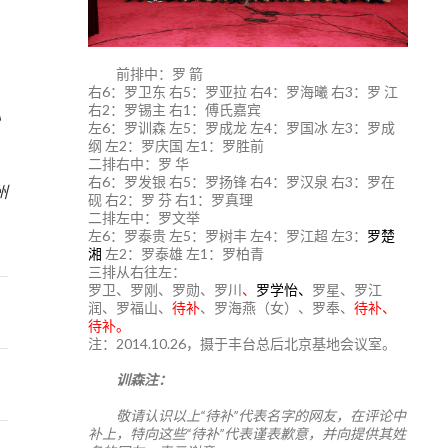
前排中：罗 箭
右6：罗卫东 右5：罗亚拉 右4：罗海曦 右3：罗 江
右2：罗锡主 右1：傅氏嘉宾
》
左6：罗训森 左5：罗成龙 左4：罗国冰 左3：罗成
纲 左2：罗庆国 左1：罗胜前
二排右中：罗 华
4
右6：罗发银 右5：罗扬锋 右4：罗汉泉 右3：罗在
州
砚 右2：罗 芬 右1：罗真理
二排左中：罗文举
左6：罗泰贵 左5：罗树丰 左4：罗江超 左3：
罗楚
湘
左2：罗泰雄 左1：罗柏青
三排从右往左：
罗卫、罗刚、罗勋、罗川
、
罗学怡、
罗星、罗江
润、罗福山、
待补
、罗海燕（女）、罗奉、
待补、
待补。
注：2014.10.26，摄于丰台总后北京基地会议室。
训森注：
敬请认识以上“待补”代表名字的网友，在评论中
补上，特向这些“待补”代表谨表歉意，并向提供其姓