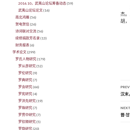
2016.10，武夷山论坛筹备动态
(59)
武夷山论坛论文
(16)
杰。
南北鸿雁
(56)
胡，
贺电贺信
(26)
诗词联对交流
(56)
续修捐款芳名录
(13)
财务报表
(6)
学术论文
(299)
罗氏人物研究
(179)
罗从彦研究
(52)
罗伦研究
(9)
罗典研究
(7)
罗含研究
(66)
PREV
Po
汉末
罗宪研究
(4)
罗洪先研究
(19)
罗珠研究
(7)
NEXT
晋·
罗贯中研究
(7)
罗钦顺研究
(5)
罗隐研究
(20)