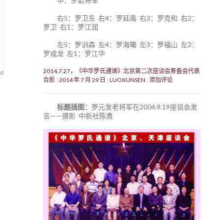
中：罗箭将军
右5：罗卫东 右4：罗延禹 右3：罗克和 右2：
罗卫 右1：罗江润
左5：罗训森 左4：罗海曦 左3：罗福山 左2：
罗成龙 左1：罗江华
2014.7.27，《中华罗氏通谱》北京第二次座谈会筹备会代表
合影
2014 年 7 月 29 日
LUOXUNSEN
添加评论
标题插图：
罗元发老将军在2004.9.19座谈会发
言——摄影 中新社陈勇