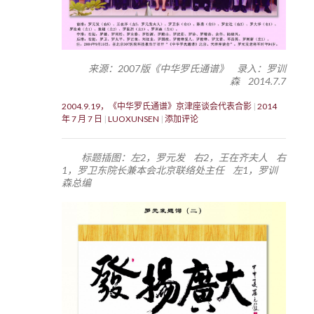
来源：2007版《中华罗氏通谱》 录入：罗训
森 2014.7.7
2004.9.19，《中华罗氏通谱》京津座谈会代表合影
2014
年 7 月 7 日
LUOXUNSEN
添加评论
标题插图：左2，罗元发 右2，王在齐夫人 右
1，罗卫东院长兼本会北京联络处主任 左1，罗训
森总编