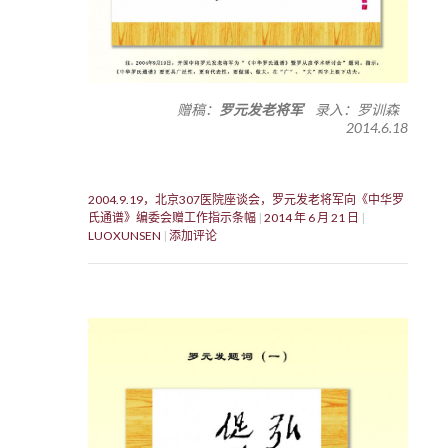
赠稿：
罗元发老将军
录入：罗训森
2014.6.18
2004.9.19，北京307医院座谈会，罗元发老将军向《中华罗
氏通谱》编委会赠工作指示条幅
2014 年 6 月 21 日
LUOXUNSEN
添加评论