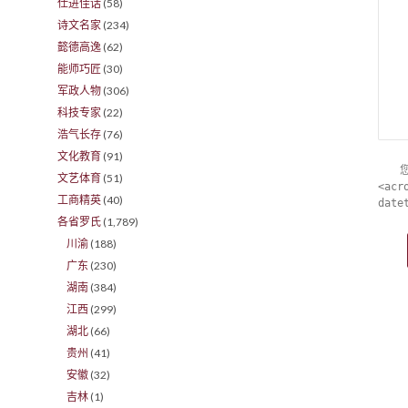
仕进佳话
(58)
诗文名家
(234)
懿德高逸
(62)
能师巧匠
(30)
军政人物
(306)
科技专家
(22)
浩气长存
(76)
文化教育
(91)
文艺体育
(51)
<acr
工商精英
(40)
date
各省罗氏
(1,789)
川渝
(188)
广东
(230)
湖南
(384)
江西
(299)
湖北
(66)
贵州
(41)
安徽
(32)
吉林
(1)