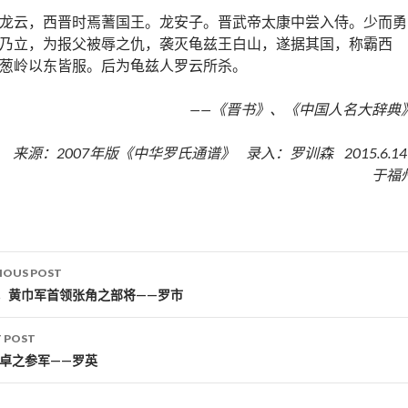
龙云，西晋时焉蓍国王。龙安子。晋武帝太康中尝入侍。少而勇
乃立，为报父被辱之仇，袭灭龟兹王白山，遂据其国，称霸西
葱岭以东皆服。后为龟兹人罗云所杀。
——《晋书》、《中国人名大辞典
来源：2007年版《中华罗氏通谱》 录入：罗训森 2015.6.1
于福
IOUS POST
st navigation
，黄巾军首领张角之部将——罗市
 POST
甘卓之参军——罗英