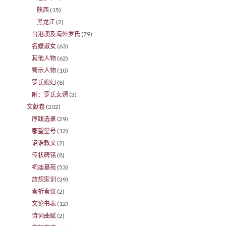
陕西
(15)
黑龙江
(2)
台港澳及海外罗氏
(79)
名嫒淑女
(63)
其他人物
(62)
警示人物
(10)
罗氏媳妇
(8)
附：罗氏女婿
(3)
文献卷
(202)
序跋选录
(29)
郡望堂号
(12)
诏诰敕文
(2)
传状碑铭
(8)
祠庙墓苑
(53)
族规家训
(39)
奏折奏议
(2)
文论书表
(12)
诗词曲赋
(2)