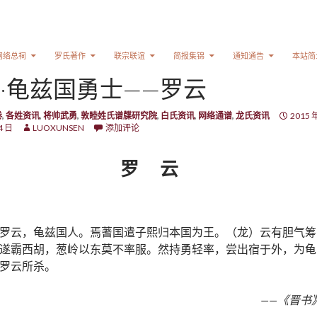
网络总祠
罗氏著作
联宗联谊
简报集锦
通知通告
本站简
·龟兹国勇士——罗云
卷
,
各姓资讯
,
将帅武勇
,
敦睦姓氏谱牒研究院
,
白氏资讯
,
网络通谱
,
龙氏资讯
2015 
4 日
LUOXUNSEN
添加评论
罗 云
罗云，龟兹国人。焉蓍国遣子熙归本国为王。（龙）云有胆气筹
遂霸西胡，葱岭以东莫不率服。然持勇轻率，尝出宿于外，为龟
罗云所杀。
——《晋书