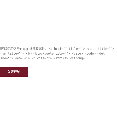
您可以使用这些
HTML
标签和属性：
<a href="" title=""> <abbr title="">
onym title=""> <b> <blockquote cite=""> <cite> <code> <del
time=""> <em> <i> <q cite=""> <strike> <strong>