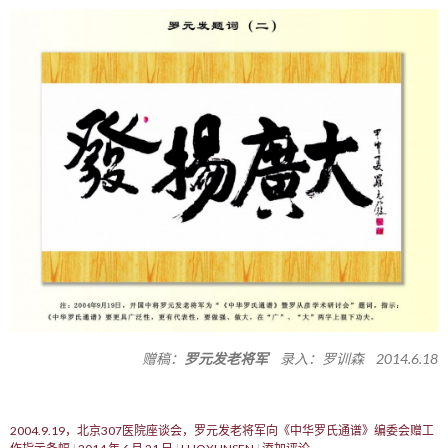
赠稿：
罗元发老将军
录入：罗训森 2014.6.18
2004.9.19，北京307医院座谈会，罗元发老将军向《中华罗氏通谱》编委会赠工