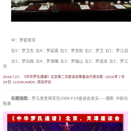
中：罗箭将军
右5：罗卫东 右4：罗延禹 右3：罗克和 右2：罗卫 右1：罗江润
左5：罗训森 左4：罗海曦 左3：罗福山 左2：罗成龙 左1：罗江
华
2014.7.27，《中华罗氏通谱》北京第二次座谈会筹备会代表合影
2014 年 7 月
29 日
LUOXUNSEN
添加评论
标题插图：
罗元发老将军在2004.9.19座谈会发言——摄影 中新社
陈勇