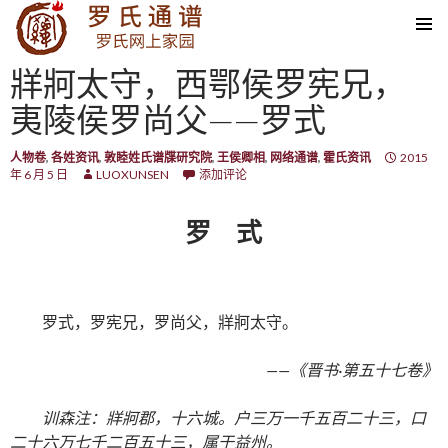
SKIP TO CONTENT
牂牁太守，西鄂侯罗宪兄，
夷陵侯罗尚父——罗式
人物卷
,
各姓资讯
,
敦睦姓氏谱牒研究院
,
王侯卿相
,
网络通谱
,
霍氏资讯
2015
年 6 月 5 日
LUOXUNSEN
添加评论
罗 式
罗式，罗宪兄，罗尚父，牂牁太守。
——《晋书·第五十七卷》
训森注：牂牁郡，十六城。户三万一千五百二十三，口
二十六万七千二百五十三，属于益州。