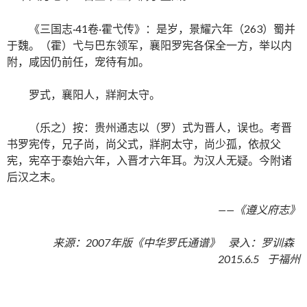
《三国志·41卷·霍弋传》：是岁，景耀六年（263）蜀并
于魏。（霍）弋与巴东领军，襄阳罗宪各保全一方，举以内
附，咸因仍前任，宠待有加。
罗式，襄阳人，牂牁太守。
（乐之）按：贵州通志以（罗）式为晋人，误也。考晋
书罗宪传，兄子尚，尚父式，牂牁太守，尚少孤，依叔父
宪，宪卒于泰始六年，入晋才六年耳。为汉人无疑。今附诸
后汉之末。
——《遵义府志》
来源：2007年版《中华罗氏通谱》 录入：罗训森
2015.6.5 于福州