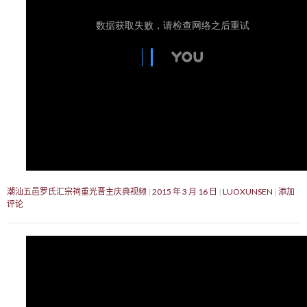
潮汕五邑罗氏汇宗祠重光晋主庆典视频
2015 年 3 月 16 日
LUOXUNSEN
添加
评论