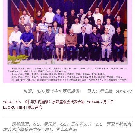
来源：2007版《中华罗氏通谱》 录入：罗训森 2014.7.7
2004.9.19，《中华罗氏通谱》京津座谈会代表合影
2014 年 7 月 7 日
LUOXUNSEN
添加评论
标题插图：左2，罗元发 右2，王在齐夫人 右1，罗卫东院长兼
本会北京联络处主任 左1，罗训森总编