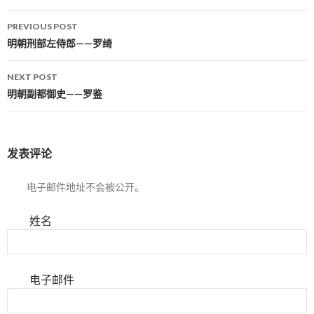
PREVIOUS POST
Post navigation
明朝刑部左侍郎——罗绮
NEXT POST
明朝副都御史——罗鉴
发表评论
电子邮件地址不会被公开。
姓名
电子邮件