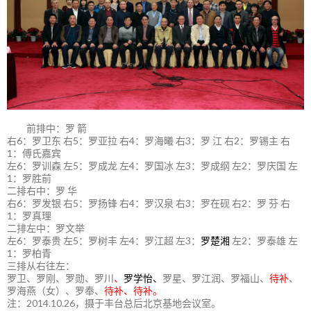
前排中：罗 箭
右6：罗卫东 右5：罗亚拉 右4：罗海曦 右3：罗 江 右2：罗锡主 右
1：傅氏嘉宾
左6：罗训森 左5：罗成龙 左4：罗国冰 左3：罗成纲 左2：罗庆国 左
1：罗胜前
二排右中：罗 华
右6：罗发银 右5：罗扬锋 右4：罗汉泉 右3：罗在砚 右2：罗 芬 右
1：罗真理
二排左中：罗文举
左6：罗泰贵 左5：罗树丰 左4：罗江超 左3：
罗楚湘
左2：罗泰雄 左
1：罗柏青
三排从右往左：
罗卫、罗刚、罗勋、罗川
、
罗学怡、
罗星、罗江润、罗福山、
待补
、
罗海燕（女）、罗奉、
待补、待补。
注：2014.10.26，摄于丰台总后北京基地会议室。