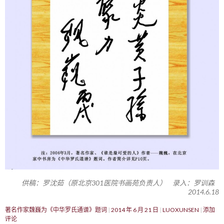
供稿：罗沈茹（原北京301医院书画苑负责人） 录入：罗训森
2014.6.18
著名作家魏巍为《中华罗氏通谱》题词
2014 年 6 月 21 日
LUOXUNSEN
添加
评论