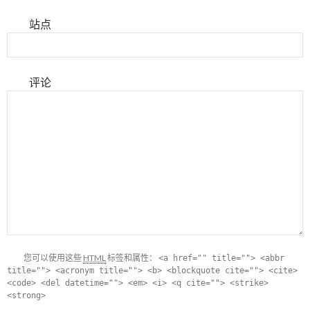
站点
评论
您可以使用这些
HTML
标签和属性：
<a href="" title=""> <abbr
title=""> <acronym title=""> <b> <blockquote cite=""> <cite>
<code> <del datetime=""> <em> <i> <q cite=""> <strike>
<strong>