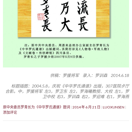
供稿：罗援将军 录入：罗训森 2014.6.18
标题插图：2004.5.8，庆祝《中华罗氏通谱》出版，307医院歺厅
合影。中，罗援将军 左3，罗卫东 左2，罗海曦教授、大校 左1，罗
卫中校 右3，罗训森 右2，罗迎难 右1，罗海燕
原中央委员罗青长为《中华罗氏通谱》题词
2014 年 6 月 21 日
LUOXUNSEN
添加评论