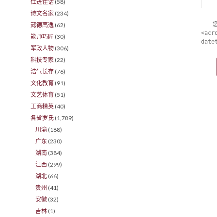
仕进佳话
(58)
诗文名家
(234)
懿德高逸
(62)
<acr
能师巧匠
(30)
date
军政人物
(306)
科技专家
(22)
浩气长存
(76)
文化教育
(91)
文艺体育
(51)
工商精英
(40)
各省罗氏
(1,789)
川渝
(188)
广东
(230)
湖南
(384)
江西
(299)
湖北
(66)
贵州
(41)
安徽
(32)
吉林
(1)