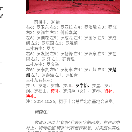
于
州
前排中：罗 箭
右6：罗卫东 右5：罗亚拉 右4：罗海曦 右3：罗 江
右2：罗锡主 右1：傅氏嘉宾
左6：罗训森 左5：罗成龙 左4：罗国冰 左3：罗成
纲 左2：罗庆国 左1：罗胜前
二排右中：罗 华
右6：罗发银 右5：罗扬锋 右4：罗汉泉 右3：罗在
砚 右2：罗 芬 右1：罗真理
二排左中：罗文举
左6：罗泰贵 左5：罗树丰 左4：罗江超 左3：
罗楚
湘
左2：罗泰雄 左1：罗柏青
三排从右往左：
罗卫、罗刚、罗勋、罗川
、
罗学怡、
罗星、罗江
润、罗福山、
待补
、罗海燕（女）、罗奉、
待补、
待补。
注：2014.10.26，摄于丰台总后北京基地会议室。
训森注：
敬请认识以上“待补”代表名字的网友，在评论中
补上，特向这些“待补”代表谨表歉意，并向提供其姓