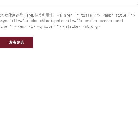
您可以使用这些
HTML
标签和属性：
<a href="" title=""> <abbr title="">
onym title=""> <b> <blockquote cite=""> <cite> <code> <del
time=""> <em> <i> <q cite=""> <strike> <strong>