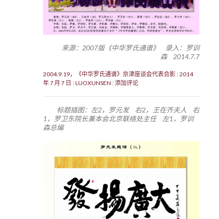
来源：2007版《中华罗氏通谱》 录入：罗训
森 2014.7.7
2004.9.19，《中华罗氏通谱》京津座谈会代表合影
2014
年 7 月 7 日
LUOXUNSEN
添加评论
标题插图：左2，罗元发 右2，王在齐夫人 右
1，罗卫东院长兼本会北京联络处主任 左1，罗训
森总编