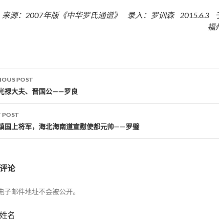
来源：2007年版《中华罗氏通谱》 录入：罗训森 2015.6.3 
福
IOUS POST
st navigation
光禄大夫、晋国公——罗良
 POST
镇国上将军，海北海南道宣慰使都元帅——罗璧
评论
电子邮件地址不会被公开。
姓名