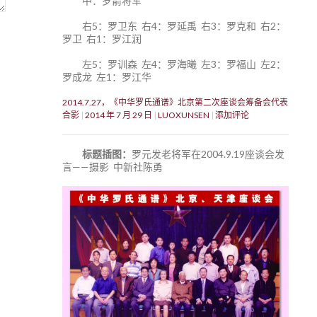
中：罗箭将军
右5：罗卫东 右4：罗延禹 右3：罗克和 右2：
罗卫 右1：罗江润
左5：罗训森 左4：罗海曦 左3：罗福山 左2：
罗成龙 左1：罗江华
2014.7.27，《中华罗氏通谱》北京第二次座谈会筹备会代表
合影
2014 年 7 月 29 日
LUOXUNSEN
添加评论
标题插图：
罗元发老将军在2004.9.19座谈会发
言——摄影 中新社陈勇