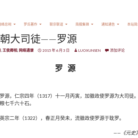
网络总祠
罗氏著作
联宗联谊
简报集锦
通知通告
本站简
朝大司徒——罗源
卷
,
王侯卿相
,
网络通谱
2015 年 6 月 3 日
LUOXUNSEN
添加评论
罗 源
罗源，仁宗四年（1317）十一月丙寅，加徽政使罗源为大司徒
粮七千六十石。
英宗二年（1322），春正月癸未，流徽政使罗源于耽罗。
——《元史