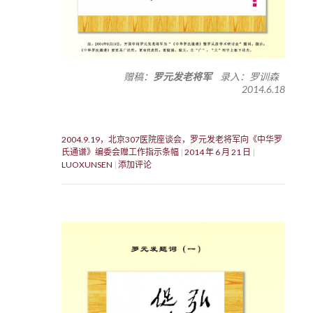
赠稿：
罗元发老将军
录入：罗训森
2014.6.18
2004.9.19，北京307医院座谈会，罗元发老将军向《中华罗
氏通谱》编委会赠工作指示条幅
2014 年 6 月 21 日
LUOXUNSEN
添加评论