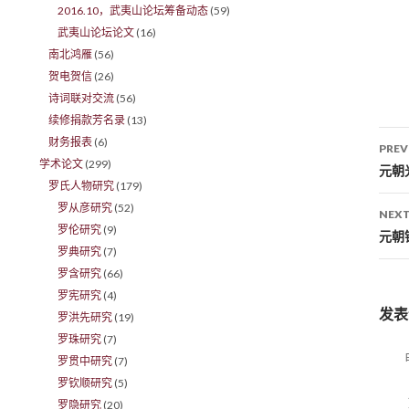
2016.10，武夷山论坛筹备动态
(59)
武夷山论坛论文
(16)
南北鸿雁
(56)
贺电贺信
(26)
诗词联对交流
(56)
续修捐款芳名录
(13)
财务报表
(6)
PREV
学术论文
(299)
Po
元朝
罗氏人物研究
(179)
罗从彦研究
(52)
NEXT
罗伦研究
(9)
元朝
罗典研究
(7)
罗含研究
(66)
罗宪研究
(4)
发表
罗洪先研究
(19)
罗珠研究
(7)
罗贯中研究
(7)
罗钦顺研究
(5)
罗隐研究
(20)