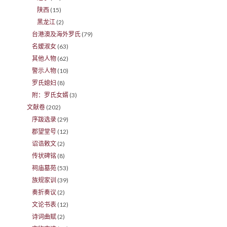
陕西
(15)
黑龙江
(2)
台港澳及海外罗氏
(79)
名嫒淑女
(63)
其他人物
(62)
警示人物
(10)
罗氏媳妇
(8)
附：罗氏女婿
(3)
文献卷
(202)
序跋选录
(29)
郡望堂号
(12)
诏诰敕文
(2)
传状碑铭
(8)
祠庙墓苑
(53)
族规家训
(39)
奏折奏议
(2)
文论书表
(12)
诗词曲赋
(2)