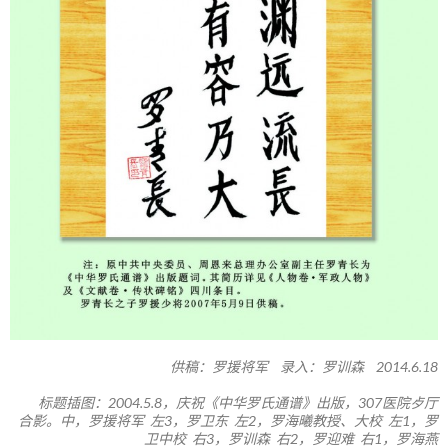
供稿：罗援将军 录入：罗训森 2014.6.18
标题插图：2004.5.8，庆祝《中华罗氏通谱》出版，307医院歺厅
合影。中，罗援将军 左3，罗卫东 左2，罗海曦教授、大校 左1，罗
卫中校 右3，罗训森 右2，罗迎难 右1，罗海燕