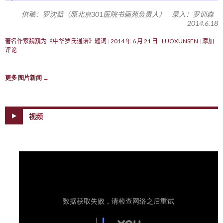
供稿：罗沈茹（原北京301医院书画苑负责人） 录入：罗训森
2014.6.18
著名作家魏巍为《中华罗氏通谱》题词
2014 年 6 月 21 日
LUOXUNSEN
添加
评论
更多 图片新闻
→
视频