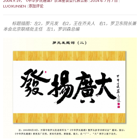
2004.9.19，《中华罗氏通谱》京津座谈会代表合影
2014 年 7 月 7 日
LUOXUNSEN
添加评论
标题插图：左2，罗元发 右2，王在齐夫人 右1，罗卫东院长兼
本会北京联络处主任 左1，罗训森总编