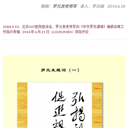
赠稿：
罗元发老将军
录入：罗训森 2014.6.18
2004.9.19，北京307医院座谈会，罗元发老将军向《中华罗氏通谱》编委会赠工
作指示条幅
2014 年 6 月 21 日
LUOXUNSEN
添加评论