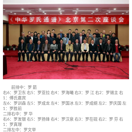
前排中：罗 箭
右6：罗卫东 右5：罗亚拉 右4：罗海曦 右3：罗 江 右2：罗锡主 右
1：傅氏嘉宾
左6：罗训森 左5：罗成龙 左4：罗国冰 左3：罗成纲 左2：罗庆国 左
1：罗胜前
二排右中：罗 华
右6：罗发银 右5：罗扬锋 右4：罗汉泉 右3：罗在砚 右2：罗 芬 右
1：罗真理
二排左中：罗文举