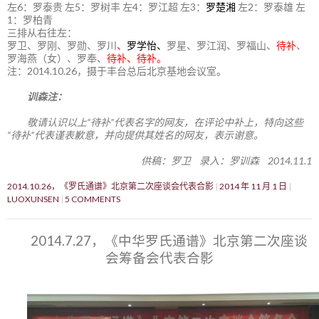
左6：罗泰贵 左5：罗树丰 左4：罗江超 左3：
罗楚湘
左2：罗泰雄 左
1：罗柏青
三排从右往左：
罗卫、罗刚、罗勋、罗川
、
罗学怡、
罗星、罗江润、罗福山、
待补
、
罗海燕（女）、罗奉、
待补、待补。
注：2014.10.26，摄于丰台总后北京基地会议室。
训森注：
敬请认识以上“待补”代表名字的网友，在评论中补上，特向这些
“待补”代表谨表歉意，并向提供其姓名的网友，表示谢意。
供稿：罗卫 录入：罗训森 2014.11.1
2014.10.26，《罗氏通谱》北京第二次座谈会代表合影
2014 年 11 月 1 日
LUOXUNSEN
5 COMMENTS
2014.7.27，《中华罗氏通谱》北京第二次座谈
会筹备会代表合影