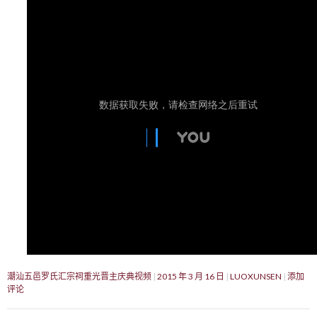
潮汕五邑罗氏汇宗祠重光晋主庆典视频
2015 年 3 月 16 日
LUOXUNSEN
添加
评论