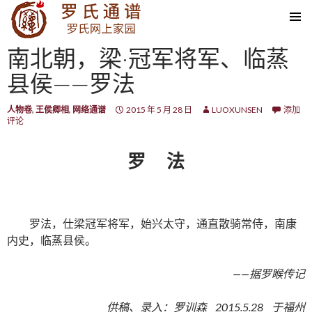
SKIP TO CONTENT
南北朝，梁·冠军将军、临蒸
县侯——罗法
人物卷
,
王侯卿相
,
网络通谱
2015 年 5 月 28 日
LUOXUNSEN
添加
评论
罗 法
罗法，仕梁冠军将军，始兴太守，通直散骑常侍，南康
内史，临蒸县侯。
——据罗睺传记
供稿、录入：罗训森 2015.5.28 于福州