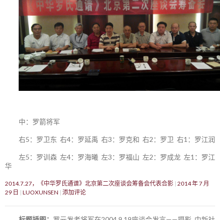
中：罗箭将军
右5：罗卫东 右4：罗延禹 右3：罗克和 右2：罗卫 右1：罗江润
左5：罗训森 左4：罗海曦 左3：罗福山 左2：罗成龙 左1：罗江
华
2014.7.27，《中华罗氏通谱》北京第二次座谈会筹备会代表合影
2014 年 7 月
29 日
LUOXUNSEN
添加评论
标题插图：
罗元发老将军在2004.9.19座谈会发言——摄影 中新社