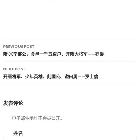
PREVIOUS POST
Post navigation
隋·义宁郡公，食邑一千五百户、开隋大将军——罗睺
NEXT POST
开唐将军、少年英雄、剡国公、谥曰勇——罗士信
发表评论
电子邮件地址不会被公开。
姓名