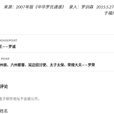
来源：2007年版《中华罗氏通谱》 录入：罗训森 2015.5.2
于福
IOUS POST
st navigation
王——罗诚
 POST
播州侯、六州都督、延边招讨使、太子太保、荣禄大夫——罗荣
评论
电子邮件地址不会被公开。
姓名