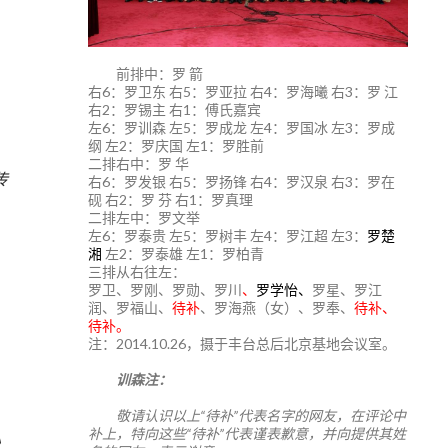
前排中：罗 箭
右6：罗卫东 右5：罗亚拉 右4：罗海曦 右3：罗 江
右2：罗锡主 右1：傅氏嘉宾
左6：罗训森 左5：罗成龙 左4：罗国冰 左3：罗成
纲 左2：罗庆国 左1：罗胜前
二排右中：罗 华
传
右6：罗发银 右5：罗扬锋 右4：罗汉泉 右3：罗在
砚 右2：罗 芬 右1：罗真理
二排左中：罗文举
左6：罗泰贵 左5：罗树丰 左4：罗江超 左3：
罗楚
湘
左2：罗泰雄 左1：罗柏青
三排从右往左：
罗卫、罗刚、罗勋、罗川
、
罗学怡、
罗星、罗江
润、罗福山、
待补
、罗海燕（女）、罗奉、
待补、
待补。
注：2014.10.26，摄于丰台总后北京基地会议室。
训森注：
敬请认识以上“待补”代表名字的网友，在评论中
补上，特向这些“待补”代表谨表歉意，并向提供其姓
》