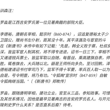
训森注：
罗淼是江西吉安罗氏第一位见著典籍的部院大臣。
李德裕，唐朝名宰相，懿宗时（860-874），诏追复德裕太子少
卫国公，赠尚书左仆射，距其没十年。其平泽潞及与宦官的斗
在《新唐书》本传中有如下记载：“先是，韩全义败于蔡，杜叔
深，皆监军宦人制其权，将不得专进退，诏书一日三下，宰相不
又诸道锐兵票士，皆监军取以自随，每督战，乘高建旗自表，师
胜，辄卷旗去，大兵随以北。繇是王师所向多负。至讨回鹘，泽
德裕建请诏书付宰司乃下，监军不得十军要，率兵百人取一以为
自是，号令明壹，将乃有功。”令狐綯“宣宗时（847-859）自敏
令狐綯继当国。”〔《新唐书》郑畋传〕
罗淼，跟随唐明宰相，建功立业，官至从三品，参知政事。可惜
及其世系情况，因他是最早见著典志的吉安府罗氏名人。与开元
陵刺史罗什么关系？是否直系后裔？待考。