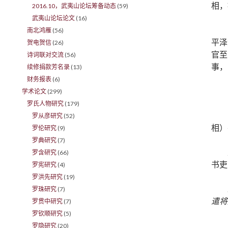
相，
2016.10，武夷山论坛筹备动态
(59)
武夷山论坛论文
(16)
南北鸿雁
(56)
平泽
贺电贺信
(26)
官至
诗词联对交流
(56)
事，
续修捐款芳名录
(13)
财务报表
(6)
学术论文
(299)
罗氏人物研究
(179)
罗从彦研究
(52)
相）
罗伦研究
(9)
罗典研究
(7)
罗含研究
(66)
书吏
罗宪研究
(4)
罗洪先研究
(19)
罗珠研究
(7)
遣将
罗贯中研究
(7)
罗钦顺研究
(5)
罗隐研究
(20)