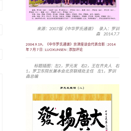
来源：2007版《中华罗氏通谱》 录入：罗训
森 2014.7.7
2004.9.19，《中华罗氏通谱》京津座谈会代表合影
2014
年 7 月 7 日
LUOXUNSEN
添加评论
标题插图：左2，罗元发 右2，王在齐夫人 右
1，罗卫东院长兼本会北京联络处主任 左1，罗训
森总编