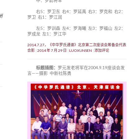
中：罗箭将军
7
右5：罗卫东 右4：罗延禹 右3：罗克和 右2：
州
罗卫 右1：罗江润
左5：罗训森 左4：罗海曦 左3：罗福山 左2：
罗成龙 左1：罗江华
2014.7.27，《中华罗氏通谱》北京第二次座谈会筹备会代表
合影
2014 年 7 月 29 日
LUOXUNSEN
添加评论
标题插图：
罗元发老将军在2004.9.19座谈会发
言——摄影 中新社陈勇