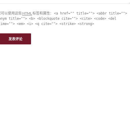
您可以使用这些
HTML
标签和属性：
<a href="" title=""> <abbr title="">
onym title=""> <b> <blockquote cite=""> <cite> <code> <del
time=""> <em> <i> <q cite=""> <strike> <strong>