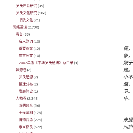
罗氏世系研究
(39)
罗氏文化研究
(106)
书院文化
(21)
网络通谱
(2,730)
卷首
(33)
名人题词
(10)
保，
重要图文
(12)
争，
前言序文
(10)
败于
2007年版《中华罗氏通谱》总目录
(1)
豫。
渊源卷
(6)
小不
罗氏起源
(2)
潞，
播迁分布
(2)
卫。
发展简史
(1)
中、
人物卷
(2,348)
鸿儒硕彦
(56)
王侯卿相
(175)
未提
将帅武勇
(279)
间庐
忠义循良
(672)