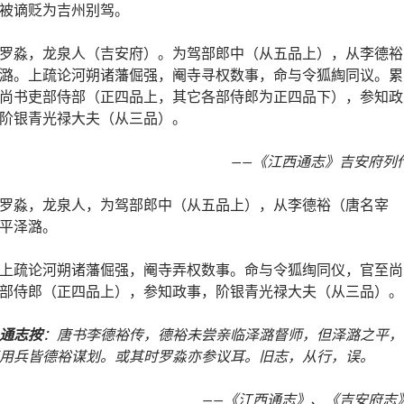
被谪贬为吉州别驾。
罗淼，龙泉人（吉安府）。为驾部郎中（从五品上），从李德裕
潞。上疏论河朔诸藩倔强，阉寺寻权数事，命与令狐綯同议。累
尚书吏部侍部（正四品上，其它各部侍郎为正四品下），参知政
阶银青光禄大夫（从三品）。
——《江西通志》吉安府列
罗淼，龙泉人，为驾部郎中（从五品上），从李德裕（唐名宰
平泽潞。
上疏论河朔诸藩倔强，阉寺弄权数事。命与令狐绹同仪，官至尚
部侍郎（正四品上），参知政事，阶银青光禄大夫（从三品）。
通志按
：唐书李德裕传，德裕未尝亲临泽潞督师，但泽潞之平，
用兵皆德裕谋划。或其时罗淼亦参议耳。旧志，从行，误。
——《江西通志》、《吉安府志