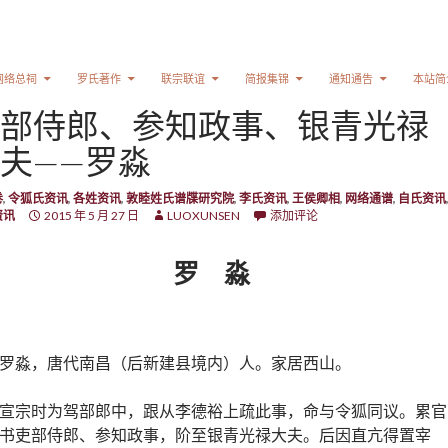
网络总祠
罗氏著作
联宗联谊
简报集锦
通知通告
本站简
部侍郎、参知政事、银青光禄
夫——罗淼
卷
,
令狐氏资讯
,
各姓资讯
,
敦睦姓氏谱牒研究院
,
李氏资讯
,
王侯卿相
,
网络通谱
,
自氏资讯
资讯
2015 年 5 月 27 日
LUOXUNSEN
添加评论
罗 淼
罗淼，唐代南昌（后新建县境内）人。家居西山。
宣宗时为驾部郎中，跟从李德裕上疏此事，命与令狐同议。累官
书吏部侍郎、参知政事，阶至银青光禄大夫。后因直亢得置宰