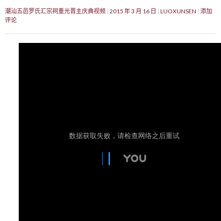
潮汕五邑罗氏汇宗祠重光晋主庆典视频
2015 年 3 月 16 日
LUOXUNSEN
添加
评论