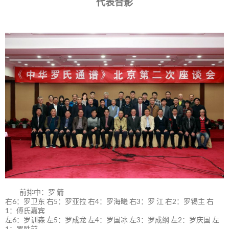
代表合影
前排中：罗 箭
右6：罗卫东 右5：罗亚拉 右4：罗海曦 右3：罗 江 右2：罗锡主 右
1：傅氏嘉宾
左6：罗训森 左5：罗成龙 左4：罗国冰 左3：罗成纲 左2：罗庆国 左
1：罗胜前