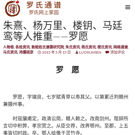
SKIP TO CONTENT
朱熹、杨万里、楼钥、马廷
鸾等人推重——罗愿
人物卷
,
各姓资讯
,
敦睦姓氏谱牒研究院
,
朱氏资讯
,
杨氏资讯
,
楼氏资讯
,
网络通谱
,
马氏资讯
,
鸿儒硕彦
2015 年 5 月 15 日
LUOXUNSEN
添加评论
罗 愿
罗愿，字端良，七岁赋青草以寿其父。以第累迁判赣州
兼摄州事。
时寇攘甫定，政清讼简，赣人赖之。改南剑州。陛辞所
言切中积弊，孝宗赏之。从臣交荐，改畀鄂州。至郡，上五
事皆切时政。卒，鄂人绘像于灵竹寺。