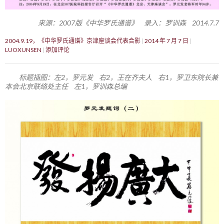
来源：2007版《中华罗氏通谱》 录入：罗训森 2014.7.7
2004.9.19，《中华罗氏通谱》京津座谈会代表合影
2014 年 7 月 7 日
LUOXUNSEN
添加评论
标题插图：左2，罗元发 右2，王在齐夫人 右1，罗卫东院长兼
本会北京联络处主任 左1，罗训森总编