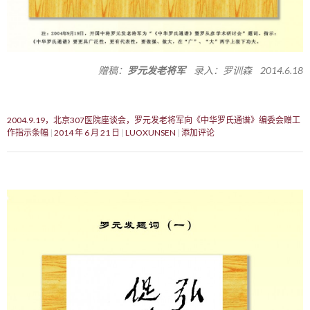
赠稿：
罗元发老将军
录入：罗训森 2014.6.18
2004.9.19，北京307医院座谈会，罗元发老将军向《中华罗氏通谱》编委会赠工
作指示条幅
2014 年 6 月 21 日
LUOXUNSEN
添加评论