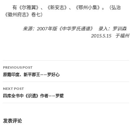
有《尔雅翼》、《新安志》、《鄂州小集》。（弘治
《徽州府志》卷七）
来源：2007年版《中华罗氏通谱》 录入：罗训森
2015.5.15 于福州
PREVIOUS POST
Post navigation
原籍印度、新平郡王——罗好心
NEXT POST
四库全书中《识遗》作者——罗壁
发表评论