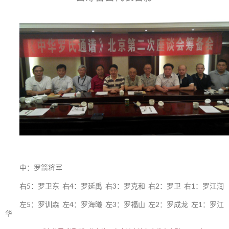
中：罗箭将军
右5：罗卫东 右4：罗延禹 右3：罗克和 右2：罗卫 右1：罗江润
左5：罗训森 左4：罗海曦 左3：罗福山 左2：罗成龙 左1：罗江
华