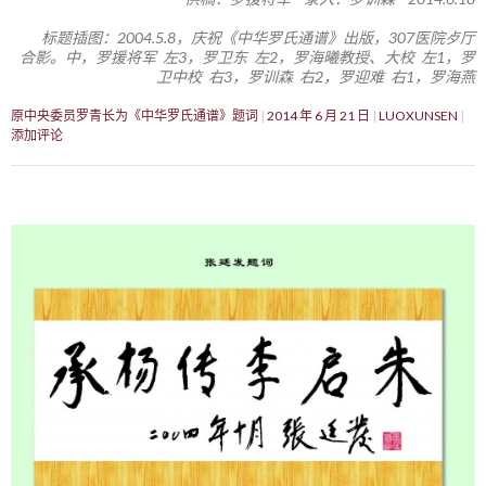
标题插图：2004.5.8，庆祝《中华罗氏通谱》出版，307医院歺厅
合影。中，罗援将军 左3，罗卫东 左2，罗海曦教授、大校 左1，罗
卫中校 右3，罗训森 右2，罗迎难 右1，罗海燕
原中央委员罗青长为《中华罗氏通谱》题词
2014 年 6 月 21 日
LUOXUNSEN
添加评论