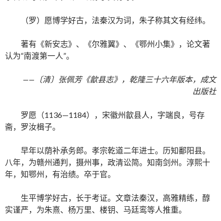
（罗）愿博学好古，法秦汉为词，朱子称其文有经纬。
著有《新安志》、《尔雅翼》、《鄂州小集》，论文著
认为“南渡第一人”。
——〔清〕张佩芳《歙县志》，乾隆三十六年版本，成文
出版社
罗愿（1136—1184），宋徽州歙县人，字端良，号存
斋，罗汝楫子。
早年以荫补承务郎。孝宗乾道二年进士。历知鄱阳县。
八年，为赣州通判，摄州事，政清讼简。知南剑州。淳熙十
年，知鄂州，有治绩。卒于官。
生平博学好古，长于考证。文章法秦汉，高雅精练，醇
实谨严，为朱熹、杨万里、楼钥、马廷鸾等人推重。