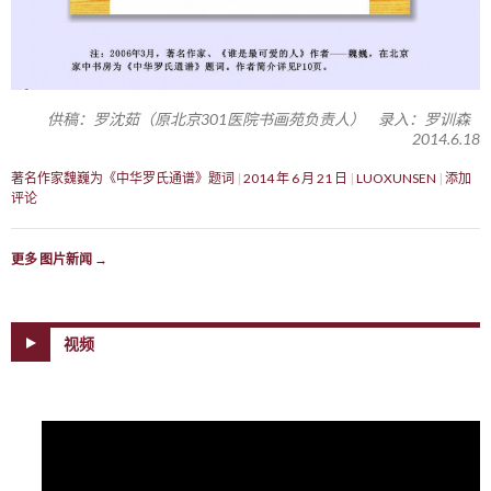
供稿：罗沈茹（原北京301医院书画苑负责人） 录入：罗训森
2014.6.18
著名作家魏巍为《中华罗氏通谱》题词
2014 年 6 月 21 日
LUOXUNSEN
添加
评论
更多 图片新闻
→
视频