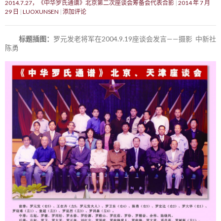
2014.7.27，《中华罗氏通谱》北京第二次座谈会筹备会代表合影
2014 年 7 月
29 日
LUOXUNSEN
添加评论
标题插图：
罗元发老将军在2004.9.19座谈会发言——摄影 中新社
陈勇