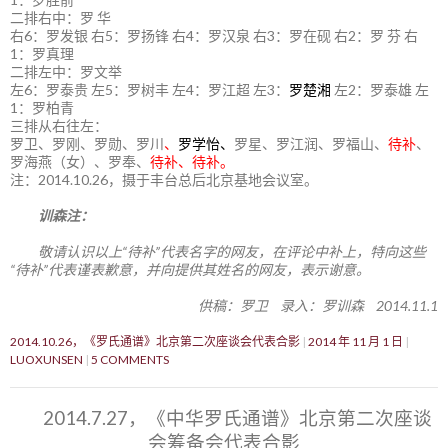
二排右中：罗 华
右6：罗发银 右5：罗扬锋 右4：罗汉泉 右3：罗在砚 右2：罗 芬 右
1：罗真理
二排左中：罗文举
左6：罗泰贵 左5：罗树丰 左4：罗江超 左3：
罗楚湘
左2：罗泰雄 左
1：罗柏青
三排从右往左：
罗卫、罗刚、罗勋、罗川
、
罗学怡、
罗星、罗江润、罗福山、
待补
、
罗海燕（女）、罗奉、
待补、待补。
注：2014.10.26，摄于丰台总后北京基地会议室。
训森注：
敬请认识以上“待补”代表名字的网友，在评论中补上，特向这些
“待补”代表谨表歉意，并向提供其姓名的网友，表示谢意。
供稿：罗卫 录入：罗训森 2014.11.1
2014.10.26，《罗氏通谱》北京第二次座谈会代表合影
2014 年 11 月 1 日
LUOXUNSEN
5 COMMENTS
2014.7.27，《中华罗氏通谱》北京第二次座谈
会筹备会代表合影