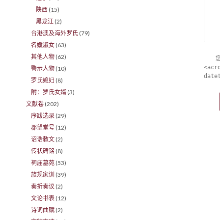
陕西
(15)
黑龙江
(2)
台港澳及海外罗氏
(79)
名嫒淑女
(63)
其他人物
(62)
<acr
警示人物
(10)
date
罗氏媳妇
(8)
附：罗氏女婿
(3)
文献卷
(202)
序跋选录
(29)
郡望堂号
(12)
诏诰敕文
(2)
传状碑铭
(8)
祠庙墓苑
(53)
族规家训
(39)
奏折奏议
(2)
文论书表
(12)
诗词曲赋
(2)