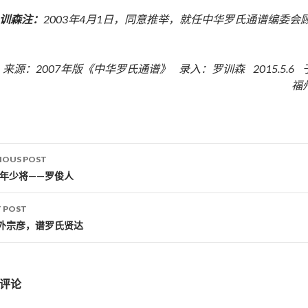
训森注：
2003年4月1日，同意推举，就任中华罗氏通谱编委会
来源：2007年版《中华罗氏通谱》 录入：罗训森 2015.5.6 
福
IOUS POST
st navigation
37年少将——罗俊人
 POST
外宗彦，谱罗氏贤达
评论