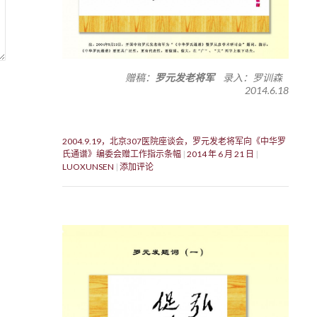
赠稿：
罗元发老将军
录入：罗训森
2014.6.18
2004.9.19，北京307医院座谈会，罗元发老将军向《中华罗
氏通谱》编委会赠工作指示条幅
2014 年 6 月 21 日
LUOXUNSEN
添加评论