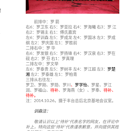
尉
前排中：罗 箭
右6：罗卫东 右5：罗亚拉 右4：罗海曦 右3：罗 江
医
右2：罗锡主 右1：傅氏嘉宾
左6：罗训森 左5：罗成龙 左4：罗国冰 左3：罗成
纲 左2：罗庆国 左1：罗胜前
二排右中：罗 华
右6：罗发银 右5：罗扬锋 右4：罗汉泉 右3：罗在
砚 右2：罗 芬 右1：罗真理
二排左中：罗文举
左6：罗泰贵 左5：罗树丰 左4：罗江超 左3：
罗楚
湘
左2：罗泰雄 左1：罗柏青
三排从右往左：
罗卫、罗刚、罗勋、罗川
、
罗学怡、
罗星、罗江
润、罗福山、
待补
、罗海燕（女）、罗奉、
待补、
待补。
注：2014.10.26，摄于丰台总后北京基地会议室。
训森注：
敬请认识以上“待补”代表名字的网友，在评论中
补上，特向这些“待补”代表谨表歉意，并向提供其姓