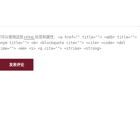
您可以使用这些
HTML
标签和属性：
<a href="" title=""> <abbr title="">
onym title=""> <b> <blockquote cite=""> <cite> <code> <del
time=""> <em> <i> <q cite=""> <strike> <strong>