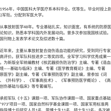
1956年，中国医科大学医疗系本科毕业。优等生。毕业时授上
连)军衔。分配到军医大学。
从事放射医学48年。专业基础扎实，知识面宽，有系统的防原
论知识，熟悉本学科国内外发展动向。曾多次参加我国核试验。
国刊物上发表学术论文及综述数十篇。
近年来，主要从事放射复合烧伤造血功能的研究，受到同行专家
高评价。获军队科技进步二等奖四项。全军学习科学优秀成果一
。为新版全军统编教材《核武器损伤防治学》主编、专著《造血
境——基础与临床》主编、专著《医学教育概论》主编、专著
原医学》副主编，专著《军事预防医学》副主编，曾参加《词
、《外科学》、《军事高技术》、《军事预防医学概论》、《高
创伤基础与临床》等专著编写。
承担军队《十五》课题一项、军队协作课题一项、国家重点基础
“973”项目一项、国家自然科学基金课题一项、国家军用标准两
指导博士后研究人员1名、带博士生11名、硕士生12名。多次被