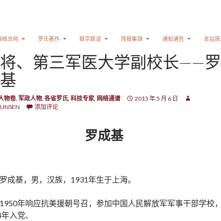
网络总祠
罗氏著作
联宗联谊
简报集锦
通知通告
本站简
将、第三军医大学副校长——罗
基
人物卷
,
军政人物
,
各省罗氏
,
科技专家
,
网络通谱
2015 年 5 月 6 日
UNSEN
添加评论
罗成基
罗成基，男，汉族，1931年生于上海。
1950年响应抗美援朝号召，参加中国人民解放军军事干部学校
54年入党、