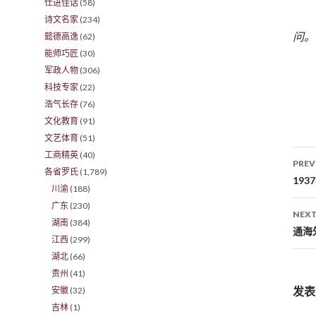
仕进佳话
(58)
诗文名家
(234)
问。
懿德高逸
(62)
能师巧匠
(30)
军政人物
(306)
科技专家
(22)
浩气长存
(76)
文化教育
(91)
文艺体育
(51)
工商精英
(40)
PREV
各省罗氏
(1,789)
Po
19
川渝
(188)
广东
(230)
NEXT
湖南
(384)
通海
江西
(299)
湖北
(66)
贵州
(41)
发表
安徽
(32)
吉林
(1)