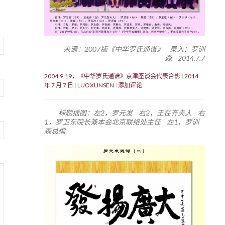
来源：2007版《中华罗氏通谱》 录入：罗训
森 2014.7.7
2004.9.19，《中华罗氏通谱》京津座谈会代表合影
2014
年 7 月 7 日
LUOXUNSEN
添加评论
标题插图：左2，罗元发 右2，王在齐夫人 右
1，罗卫东院长兼本会北京联络处主任 左1，罗训
森总编