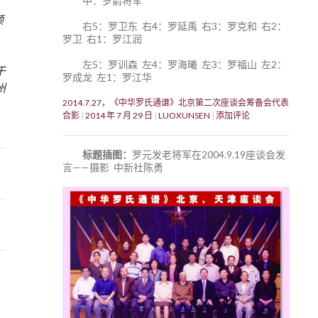
中：罗箭将军
顾
右5：罗卫东 右4：罗延禹 右3：罗克和 右2：
罗卫 右1：罗江润
左5：罗训森 左4：罗海曦 左3：罗福山 左2：
于
罗成龙 左1：罗江华
州
2014.7.27，《中华罗氏通谱》北京第二次座谈会筹备会代表
合影
2014 年 7 月 29 日
LUOXUNSEN
添加评论
标题插图：
罗元发老将军在2004.9.19座谈会发
言——摄影 中新社陈勇