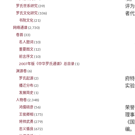
评为
罗氏世系研究
(39)
者代
罗氏文化研究
(106)
书院文化
(21)
网络通谱
(2,730)
卷首
(33)
名人题词
(10)
重要图文
(12)
前言序文
(10)
2007年版《中华罗氏通谱》总目录
(1)
渊源卷
(6)
府特
罗氏起源
(2)
实验
播迁分布
(2)
发展简史
(1)
人物卷
(2,348)
荣誉
鸿儒硕彦
(56)
理事
王侯卿相
(175)
《国
将帅武勇
(279)
编。
忠义循良
(672)