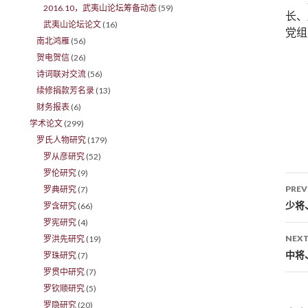
2016.10，武夷山论坛筹备动态
(59)
长、
武夷山论坛论文
(16)
党组
南北鸿雁
(56)
贺电贺信
(26)
诗词联对交流
(56)
续修捐款芳名录
(13)
财务报表
(6)
学术论文
(299)
罗氏人物研究
(179)
罗从彦研究
(52)
罗伦研究
(9)
PREV
罗典研究
(7)
Po
少将
罗含研究
(66)
罗宪研究
(4)
NEXT
罗洪先研究
(19)
中将
罗珠研究
(7)
罗贯中研究
(7)
罗钦顺研究
(5)
罗隐研究
(20)