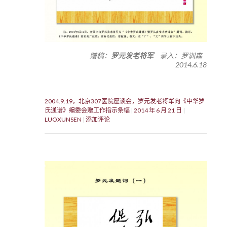
赠稿：
罗元发老将军
录入：罗训森
2014.6.18
2004.9.19，北京307医院座谈会，罗元发老将军向《中华罗
氏通谱》编委会赠工作指示条幅
2014 年 6 月 21 日
LUOXUNSEN
添加评论