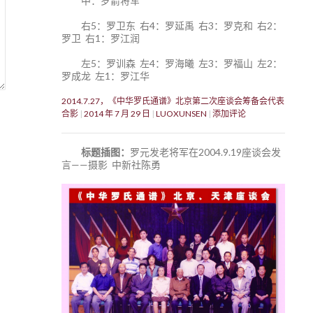
中：罗箭将军
右5：罗卫东 右4：罗延禹 右3：罗克和 右2：
罗卫 右1：罗江润
左5：罗训森 左4：罗海曦 左3：罗福山 左2：
罗成龙 左1：罗江华
2014.7.27，《中华罗氏通谱》北京第二次座谈会筹备会代表
合影
2014 年 7 月 29 日
LUOXUNSEN
添加评论
标题插图：
罗元发老将军在2004.9.19座谈会发
言——摄影 中新社陈勇