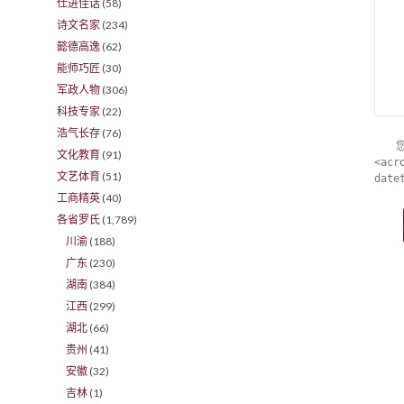
仕进佳话
(58)
诗文名家
(234)
懿德高逸
(62)
能师巧匠
(30)
军政人物
(306)
科技专家
(22)
浩气长存
(76)
文化教育
(91)
<acr
文艺体育
(51)
date
工商精英
(40)
各省罗氏
(1,789)
川渝
(188)
广东
(230)
湖南
(384)
江西
(299)
湖北
(66)
贵州
(41)
安徽
(32)
吉林
(1)