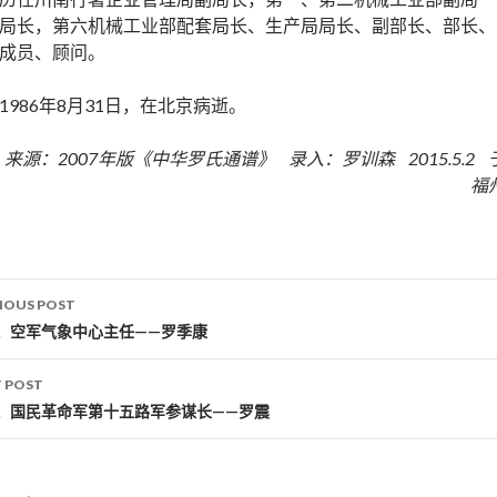
局长，第六机械工业部配套局长、生产局局长、副部长、部长、
成员、顾问。
1986年8月31日，在北京病逝。
来源：2007年版《中华罗氏通谱》 录入：罗训森 2015.5.2 
福
IOUS POST
st navigation
、空军气象中心主任——罗季康
 POST
、国民革命军第十五路军参谋长——罗震