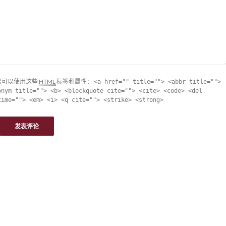
您可以使用这些
HTML
标签和属性：
<a href="" title=""> <abbr title="">
onym title=""> <b> <blockquote cite=""> <cite> <code> <del
time=""> <em> <i> <q cite=""> <strike> <strong>