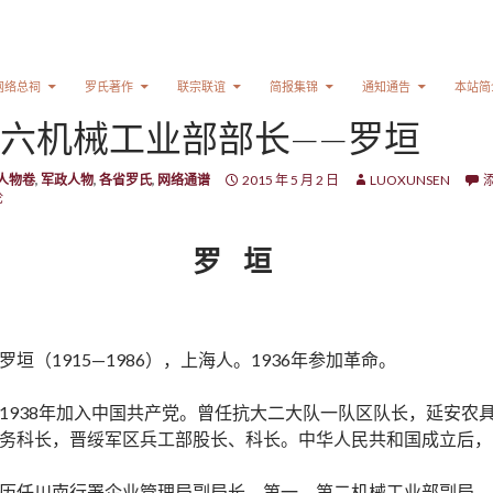
网络总祠
罗氏著作
联宗联谊
简报集锦
通知通告
本站简
六机械工业部部长——罗垣
人物卷
,
军政人物
,
各省罗氏
,
网络通谱
2015 年 5 月 2 日
LUOXUNSEN
论
罗 垣
罗垣（1915—1986），上海人。1936年参加革命。
1938年加入中国共产党。曾任抗大二大队一队区队长，延安农
务科长，晋绥军区兵工部股长、科长。中华人民共和国成立后，
历任川南行署企业管理局副局长，第一、第二机械工业部副局