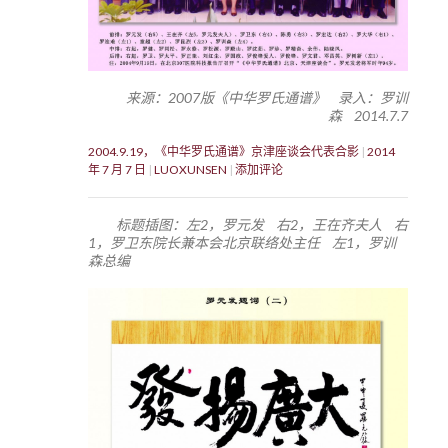
来源：2007版《中华罗氏通谱》 录入：罗训
森 2014.7.7
2004.9.19，《中华罗氏通谱》京津座谈会代表合影
2014
年 7 月 7 日
LUOXUNSEN
添加评论
标题插图：左2，罗元发 右2，王在齐夫人 右
1，罗卫东院长兼本会北京联络处主任 左1，罗训
森总编