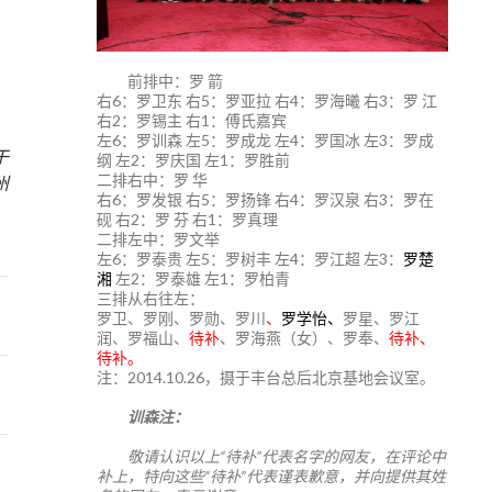
前排中：罗 箭
右6：罗卫东 右5：罗亚拉 右4：罗海曦 右3：罗 江
右2：罗锡主 右1：傅氏嘉宾
左6：罗训森 左5：罗成龙 左4：罗国冰 左3：罗成
于
纲 左2：罗庆国 左1：罗胜前
二排右中：罗 华
州
右6：罗发银 右5：罗扬锋 右4：罗汉泉 右3：罗在
砚 右2：罗 芬 右1：罗真理
二排左中：罗文举
左6：罗泰贵 左5：罗树丰 左4：罗江超 左3：
罗楚
湘
左2：罗泰雄 左1：罗柏青
三排从右往左：
罗卫、罗刚、罗勋、罗川
、
罗学怡、
罗星、罗江
润、罗福山、
待补
、罗海燕（女）、罗奉、
待补、
待补。
注：2014.10.26，摄于丰台总后北京基地会议室。
训森注：
敬请认识以上“待补”代表名字的网友，在评论中
补上，特向这些“待补”代表谨表歉意，并向提供其姓