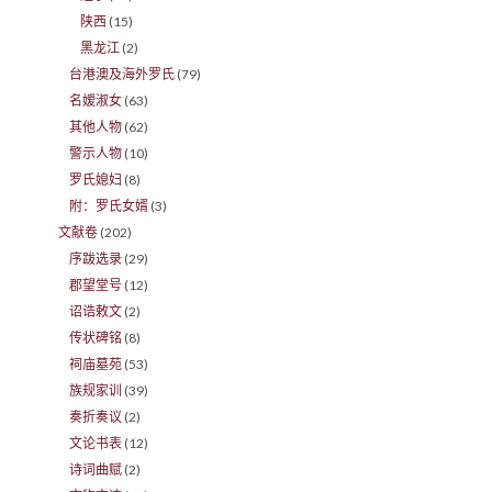
陕西
(15)
黑龙江
(2)
台港澳及海外罗氏
(79)
名嫒淑女
(63)
其他人物
(62)
警示人物
(10)
罗氏媳妇
(8)
附：罗氏女婿
(3)
文献卷
(202)
序跋选录
(29)
郡望堂号
(12)
诏诰敕文
(2)
传状碑铭
(8)
祠庙墓苑
(53)
族规家训
(39)
奏折奏议
(2)
文论书表
(12)
诗词曲赋
(2)