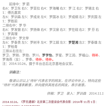
前排中：罗 箭
右6：罗卫东 右5：罗亚拉 右4：罗海曦 右3：罗 江 右2：罗锡主 右
1：傅氏嘉宾
左6：罗训森 左5：罗成龙 左4：罗国冰 左3：罗成纲 左2：罗庆国 左
1：罗胜前
二排右中：罗 华
右6：罗发银 右5：罗扬锋 右4：罗汉泉 右3：罗在砚 右2：罗 芬 右
1：罗真理
二排左中：罗文举
左6：罗泰贵 左5：罗树丰 左4：罗江超 左3：
罗楚湘
左2：罗泰雄 左
1：罗柏青
三排从右往左：
罗卫、罗刚、罗勋、罗川
、
罗学怡、
罗星、罗江润、罗福山、
待补
、
罗海燕（女）、罗奉、
待补、待补。
注：2014.10.26，摄于丰台总后北京基地会议室。
训森注：
敬请认识以上“待补”代表名字的网友，在评论中补上，特向这些
“待补”代表谨表歉意，并向提供其姓名的网友，表示谢意。
供稿：罗卫 录入：罗训森 2014.11.1
2014.10.26，《罗氏通谱》北京第二次座谈会代表合影
2014 年 11 月 1 日