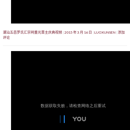
潮汕五邑罗氏汇宗祠重光晋主庆典视频
2015 年 3 月 16 日
LUOXUNSEN
添加
评论