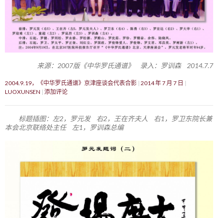
来源：2007版《中华罗氏通谱》 录入：罗训森 2014.7.7
2004.9.19，《中华罗氏通谱》京津座谈会代表合影
2014 年 7 月 7 日
LUOXUNSEN
添加评论
标题插图：左2，罗元发 右2，王在齐夫人 右1，罗卫东院长兼
本会北京联络处主任 左1，罗训森总编