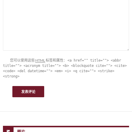
您可以使用这些
HTML
标签和属性：
<a href="" title=""> <abbr
title=""> <acronym title=""> <b> <blockquote cite=""> <cite>
<code> <del datetime=""> <em> <i> <q cite=""> <strike>
<strong>
图片