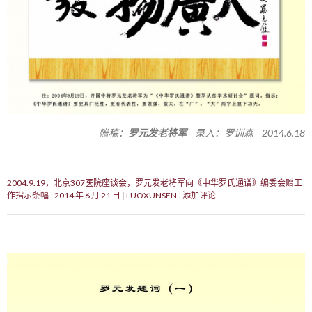
赠稿：
罗元发老将军
录入：罗训森 2014.6.18
2004.9.19，北京307医院座谈会，罗元发老将军向《中华罗氏通谱》编委会赠工
作指示条幅
2014 年 6 月 21 日
LUOXUNSEN
添加评论