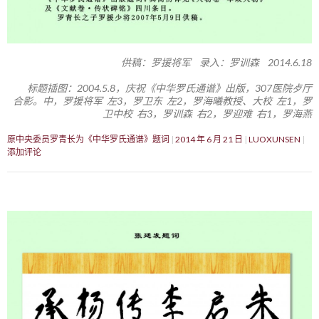
供稿：罗援将军 录入：罗训森 2014.6.18
标题插图：2004.5.8，庆祝《中华罗氏通谱》出版，307医院歺厅
合影。中，罗援将军 左3，罗卫东 左2，罗海曦教授、大校 左1，罗
卫中校 右3，罗训森 右2，罗迎难 右1，罗海燕
原中央委员罗青长为《中华罗氏通谱》题词
2014 年 6 月 21 日
LUOXUNSEN
添加评论