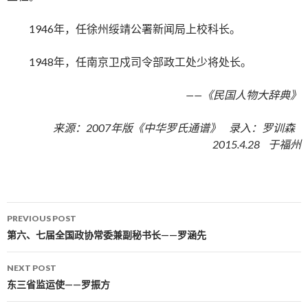
1946年，任徐州绥靖公署新闻局上校科长。
1948年，任南京卫戍司令部政工处少将处长。
——《民国人物大辞典》
来源：2007年版《中华罗氏通谱》 录入：罗训森
2015.4.28 于福州
PREVIOUS POST
Post navigation
第六、七届全国政协常委兼副秘书长——罗涵先
NEXT POST
东三省监运使——罗振方