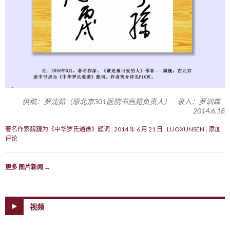
供稿：罗沈茹（原北京301医院书画苑负责人） 录入：罗训森
2014.6.18
著名作家魏巍为《中华罗氏通谱》题词
2014 年 6 月 21 日
LUOXUNSEN
添加
评论
更多 图片新闻
→
视频