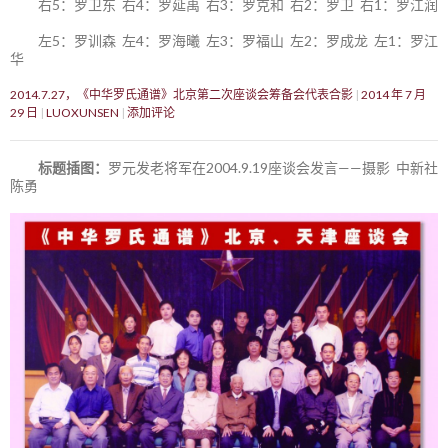
右5：罗卫东 右4：罗延禹 右3：罗克和 右2：罗卫 右1：罗江润
左5：罗训森 左4：罗海曦 左3：罗福山 左2：罗成龙 左1：罗江
华
2014.7.27，《中华罗氏通谱》北京第二次座谈会筹备会代表合影
2014 年 7 月
29 日
LUOXUNSEN
添加评论
标题插图：
罗元发老将军在2004.9.19座谈会发言——摄影 中新社
陈勇