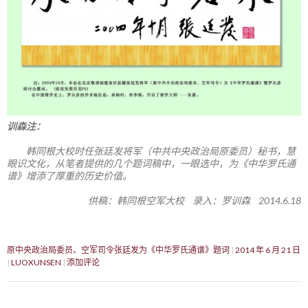
训森注：
韩同根大校时任张廷发将军（中共中央政治局原委员）秘书，慧
眼识文化，从笔者提供的几个题词稿中，一眼选中，为《中华罗氏通
谱》增添了厚重的历史价值。
供稿：韩同根空军大校 录入：罗训森 2014.6.18
原中央政治局委员、空军司令张廷发为《中华罗氏通谱》题词
2014 年 6 月 21 日
LUOXUNSEN
添加评论