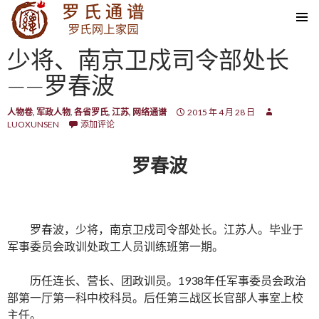
SKIP TO CONTENT
少将、南京卫戍司令部处长
——罗春波
人物卷
,
军政人物
,
各省罗氏
,
江苏
,
网络通谱
2015 年 4 月 28 日
LUOXUNSEN
添加评论
罗春波
罗春波，少将，南京卫戍司令部处长。江苏人。毕业于
军事委员会政训处政工人员训练班第一期。
历任连长、营长、团政训员。1938年任军事委员会政治
部第一厅第一科中校科员。后任第三战区长官部人事室上校
主任。