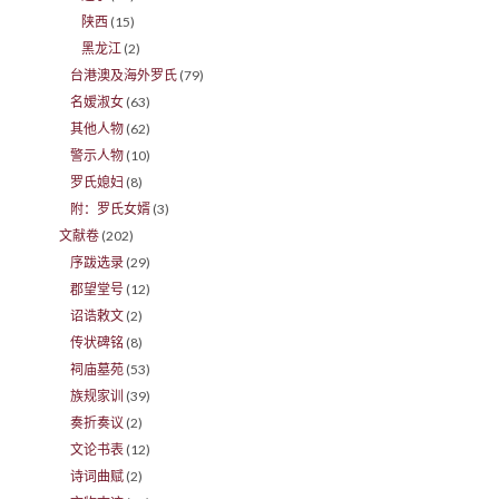
陕西
(15)
黑龙江
(2)
台港澳及海外罗氏
(79)
名嫒淑女
(63)
其他人物
(62)
警示人物
(10)
罗氏媳妇
(8)
附：罗氏女婿
(3)
文献卷
(202)
序跋选录
(29)
郡望堂号
(12)
诏诰敕文
(2)
传状碑铭
(8)
祠庙墓苑
(53)
族规家训
(39)
奏折奏议
(2)
文论书表
(12)
诗词曲赋
(2)