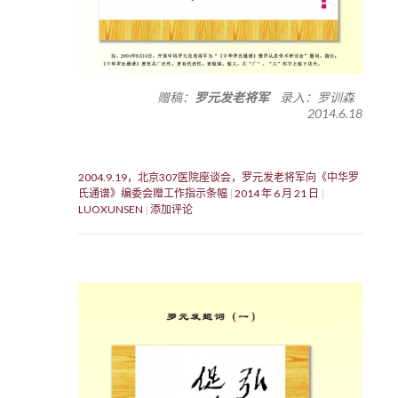
赠稿：
罗元发老将军
录入：罗训森
2014.6.18
2004.9.19，北京307医院座谈会，罗元发老将军向《中华罗
氏通谱》编委会赠工作指示条幅
2014 年 6 月 21 日
LUOXUNSEN
添加评论