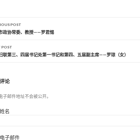
IOUS POST
st navigation
市政协常委、教授——罗君惕
 POST
妇联第三、四届书记处第一书记和第四、五届副主席——罗琼（女）
评论
电子邮件地址不会被公开。
姓名
电子邮件