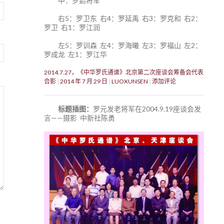
中：罗箭将军
右5：罗卫东 右4：罗延禹 右3：罗克和 右2：
罗卫 右1：罗江润
左5：罗训森 左4：罗海曦 左3：罗福山 左2：
罗成龙 左1：罗江华
2014.7.27，《中华罗氏通谱》北京第二次座谈会筹备会代表
合影
2014 年 7 月 29 日
LUOXUNSEN
添加评论
标题插图：
罗元发老将军在2004.9.19座谈会发
言——摄影 中新社陈勇