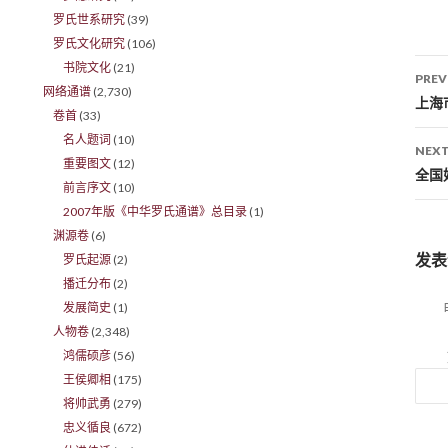
罗氏世系研究
(39)
罗氏文化研究
(106)
书院文化
(21)
PREV
网络通谱
(2,730)
Po
上海
卷首
(33)
名人题词
(10)
NEXT
重要图文
(12)
全国
前言序文
(10)
2007年版《中华罗氏通谱》总目录
(1)
渊源卷
(6)
发表
罗氏起源
(2)
播迁分布
(2)
发展简史
(1)
人物卷
(2,348)
鸿儒硕彦
(56)
王侯卿相
(175)
将帅武勇
(279)
忠义循良
(672)