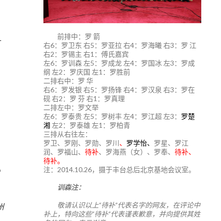
前排中：罗 箭
十
右6：罗卫东 右5：罗亚拉 右4：罗海曦 右3：罗 江
右2：罗锡主 右1：傅氏嘉宾
左6：罗训森 左5：罗成龙 左4：罗国冰 左3：罗成
纲 左2：罗庆国 左1：罗胜前
二排右中：罗 华
右6：罗发银 右5：罗扬锋 右4：罗汉泉 右3：罗在
砚 右2：罗 芬 右1：罗真理
二排左中：罗文举
左6：罗泰贵 左5：罗树丰 左4：罗江超 左3：
罗楚
湘
左2：罗泰雄 左1：罗柏青
三排从右往左：
罗卫、罗刚、罗勋、罗川
、
罗学怡、
罗星、罗江
润、罗福山、
待补
、罗海燕（女）、罗奉、
待补、
待补。
注：2014.10.26，摄于丰台总后北京基地会议室。
》
训森注：
7
敬请认识以上“待补”代表名字的网友，在评论中
州
补上，特向这些“待补”代表谨表歉意，并向提供其姓