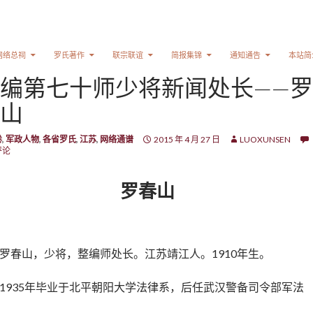
网络总祠
罗氏著作
联宗联谊
简报集锦
通知通告
本站简
编第七十师少将新闻处长——罗
山
卷
,
军政人物
,
各省罗氏
,
江苏
,
网络通谱
2015 年 4 月 27 日
LUOXUNSEN
评论
罗春山
罗春山，少将，整编师处长。江苏靖江人。1910年生。
1935年毕业于北平朝阳大学法律系，后任武汉警备司令部军法