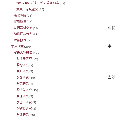
2016.10，武夷山论坛筹备动态
(59)
武夷山论坛论文
(16)
南北鸿雁
(56)
贺电贺信
(26)
军特
诗词联对交流
(56)
续修捐款芳名录
(13)
财务报表
(6)
书。
学术论文
(299)
罗氏人物研究
(179)
罗从彦研究
(52)
罗伦研究
(9)
罗典研究
(7)
南纺
罗含研究
(66)
罗宪研究
(4)
罗洪先研究
(19)
罗珠研究
(7)
罗贯中研究
(7)
罗钦顺研究
(5)
罗隐研究
(20)