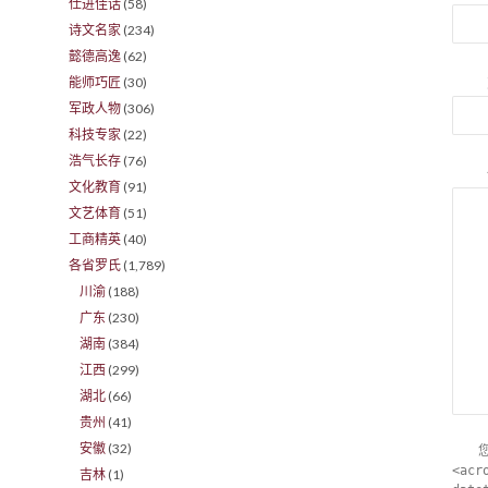
仕进佳话
(58)
诗文名家
(234)
懿德高逸
(62)
能师巧匠
(30)
军政人物
(306)
科技专家
(22)
浩气长存
(76)
文化教育
(91)
文艺体育
(51)
工商精英
(40)
各省罗氏
(1,789)
川渝
(188)
广东
(230)
湖南
(384)
江西
(299)
湖北
(66)
贵州
(41)
安徽
(32)
<acr
吉林
(1)