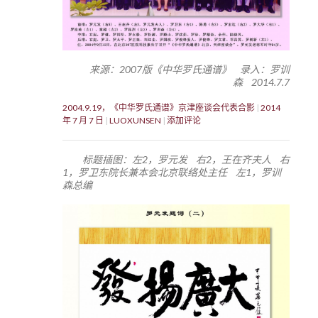
来源：2007版《中华罗氏通谱》 录入：罗训
森 2014.7.7
2004.9.19，《中华罗氏通谱》京津座谈会代表合影
2014
年 7 月 7 日
LUOXUNSEN
添加评论
标题插图：左2，罗元发 右2，王在齐夫人 右
1，罗卫东院长兼本会北京联络处主任 左1，罗训
森总编