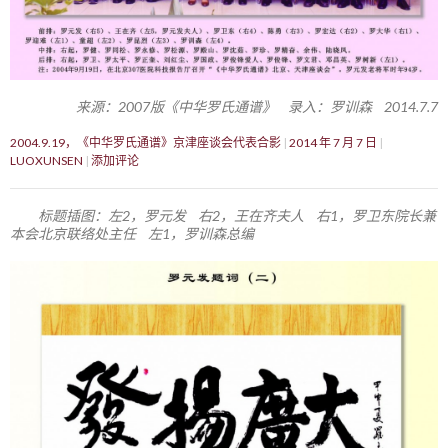
来源：2007版《中华罗氏通谱》 录入：罗训森 2014.7.7
2004.9.19，《中华罗氏通谱》京津座谈会代表合影
2014 年 7 月 7 日
LUOXUNSEN
添加评论
标题插图：左2，罗元发 右2，王在齐夫人 右1，罗卫东院长兼
本会北京联络处主任 左1，罗训森总编