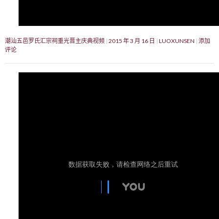
潮汕五邑罗氏汇宗祠重光晋主庆典视频
2015 年 3 月 16 日
LUOXUNSEN
添加
评论