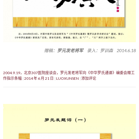
赠稿：
罗元发老将军
录入：罗训森 2014.6.18
2004.9.19，北京307医院座谈会，罗元发老将军向《中华罗氏通谱》编委会赠工
作指示条幅
2014 年 6 月 21 日
LUOXUNSEN
添加评论