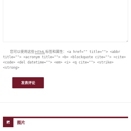
您可以使用这些
HTML
标签和属性：
<a href="" title=""> <abbr
title=""> <acronym title=""> <b> <blockquote cite=""> <cite>
<code> <del datetime=""> <em> <i> <q cite=""> <strike>
<strong>
图片