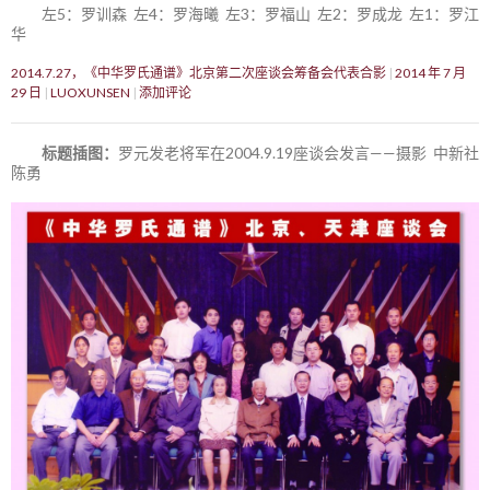
左5：罗训森 左4：罗海曦 左3：罗福山 左2：罗成龙 左1：罗江
华
2014.7.27，《中华罗氏通谱》北京第二次座谈会筹备会代表合影
2014 年 7 月
29 日
LUOXUNSEN
添加评论
标题插图：
罗元发老将军在2004.9.19座谈会发言——摄影 中新社
陈勇