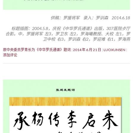
供稿：罗援将军 录入：罗训森 2014.6.18
标题插图：2004.5.8，庆祝《中华罗氏通谱》出版，307医院歺厅
合影。中，罗援将军 左3，罗卫东 左2，罗海曦教授、大校 左1，罗
卫中校 右3，罗训森 右2，罗迎难 右1，罗海燕
原中央委员罗青长为《中华罗氏通谱》题词
2014 年 6 月 21 日
LUOXUNSEN
添加评论