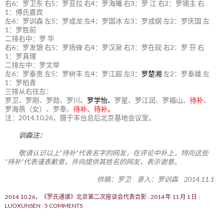
右6：罗卫东 右5：罗亚拉 右4：罗海曦 右3：罗 江 右2：罗锡主 右
1：傅氏嘉宾
左6：罗训森 左5：罗成龙 左4：罗国冰 左3：罗成纲 左2：罗庆国 左
1：罗胜前
二排右中：罗 华
右6：罗发银 右5：罗扬锋 右4：罗汉泉 右3：罗在砚 右2：罗 芬 右
1：罗真理
二排左中：罗文举
左6：罗泰贵 左5：罗树丰 左4：罗江超 左3：
罗楚湘
左2：罗泰雄 左
1：罗柏青
三排从右往左：
罗卫、罗刚、罗勋、罗川
、
罗学怡、
罗星、罗江润、罗福山、
待补
、
罗海燕（女）、罗奉、
待补、待补。
注：2014.10.26，摄于丰台总后北京基地会议室。
训森注：
敬请认识以上“待补”代表名字的网友，在评论中补上，特向这些
“待补”代表谨表歉意，并向提供其姓名的网友，表示谢意。
供稿：罗卫 录入：罗训森 2014.11.1
2014.10.26，《罗氏通谱》北京第二次座谈会代表合影
2014 年 11 月 1 日
LUOXUNSEN
5 COMMENTS