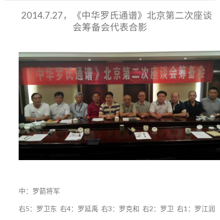
2014.7.27，《中华罗氏通谱》北京第二次座谈
会筹备会代表合影
中：罗箭将军
右5：罗卫东 右4：罗延禹 右3：罗克和 右2：罗卫 右1：罗江润