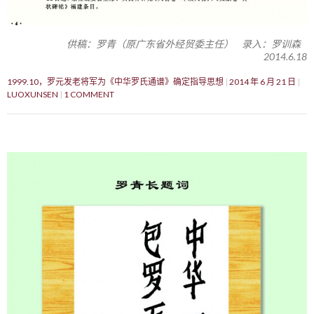
供稿：罗青（原广东省外经贸委主任） 录入：罗训森
2014.6.18
1999.10，罗元发老将军为《中华罗氏通谱》确定指导思想
2014 年 6 月 21 日
LUOXUNSEN
1 COMMENT