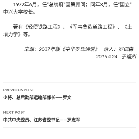
1972年6月，任“总统府”国策顾问；同年8月，任“国立”
中兴大学校长。
著有《轻便铁路工程》、《军事急造道路工程》、《土
壤力学》等。
来源：2007年版《中华罗氏通谱》 录入：罗训森
2015.4.24 于福州
PREVIOUS POST
Post navigation
少将、总后勤部运输部部长——罗文
NEXT POST
中共中央委员、江苏省委书记——罗志军