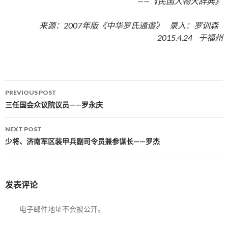
——《民国人物大辞典》
来源：2007年版《中华罗氏通谱》 录入：罗训森
2015.4.24 于福州
PREVIOUS POST
Post navigation
三任国会众议院议员——罗永庆
NEXT POST
少将、济南军区装甲兵副司令员兼参谋长——罗杰
发表评论
电子邮件地址不会被公开。