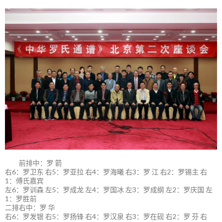
前排中：罗 箭
右6：罗卫东 右5：罗亚拉 右4：罗海曦 右3：罗 江 右2：罗锡主 右
1：傅氏嘉宾
左6：罗训森 左5：罗成龙 左4：罗国冰 左3：罗成纲 左2：罗庆国 左
1：罗胜前
二排右中：罗 华
右6：罗发银 右5：罗扬锋 右4：罗汉泉 右3：罗在砚 右2：罗 芬 右