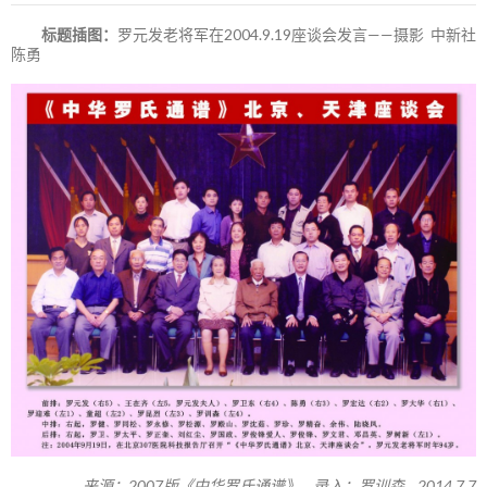
标题插图：
罗元发老将军在2004.9.19座谈会发言——摄影 中新社
陈勇
来源：2007版《中华罗氏通谱》 录入：罗训森 2014.7.7