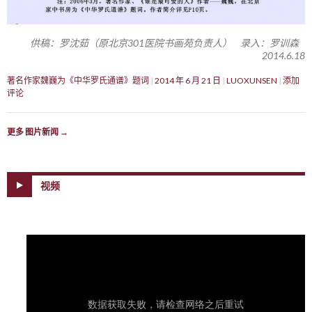
供稿：罗沈茹（原北京301医院书画苑负责人） 录入：罗训森
2014.6.18
著名作家魏巍为《中华罗氏通谱》题词
2014 年 6 月 21 日
LUOXUNSEN
添加
评论
更多 图片新闻
→
视频