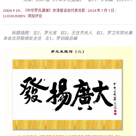
2004.9.19，《中华罗氏通谱》京津座谈会代表合影
2014 年 7 月 7 日
LUOXUNSEN
添加评论
标题插图：左2，罗元发 右2，王在齐夫人 右1，罗卫东院长兼
本会北京联络处主任 左1，罗训森总编