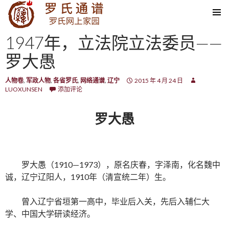
SKIP TO CONTENT
1947年，立法院立法委员——
罗大愚
人物卷
,
军政人物
,
各省罗氏
,
网络通谱
,
辽宁
2015 年 4 月 24 日
LUOXUNSEN
添加评论
罗大愚
罗大愚（1910—1973），原名庆春，字泽南，化名魏中
诚，辽宁辽阳人，1910年（清宣统二年）生。
曾入辽宁省垣第一高中，毕业后入关，先后入辅仁大
学、中国大学研读经济。