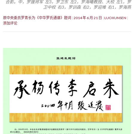
合影。中，罗援将军 左3，罗卫东 左2，罗海曦教授、大校 左1，罗
卫中校 右3，罗训森 右2，罗迎难 右1，罗海燕
原中央委员罗青长为《中华罗氏通谱》题词
2014 年 6 月 21 日
LUOXUNSEN
添加评论