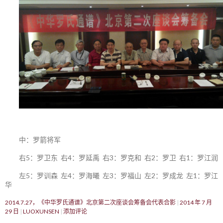
中：罗箭将军
右5：罗卫东 右4：罗延禹 右3：罗克和 右2：罗卫 右1：罗江润
左5：罗训森 左4：罗海曦 左3：罗福山 左2：罗成龙 左1：罗江
华
2014.7.27，《中华罗氏通谱》北京第二次座谈会筹备会代表合影
2014 年 7 月
29 日
LUOXUNSEN
添加评论