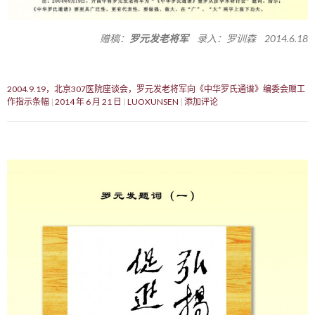
赠稿：
罗元发老将军
录入：罗训森 2014.6.18
2004.9.19，北京307医院座谈会，罗元发老将军向《中华罗氏通谱》编委会赠工
作指示条幅
2014 年 6 月 21 日
LUOXUNSEN
添加评论