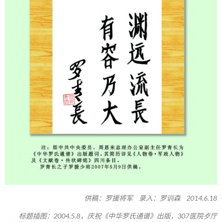
供稿：罗援将军 录入：罗训森 2014.6.18
标题插图：2004.5.8，庆祝《中华罗氏通谱》出版，307医院歺厅