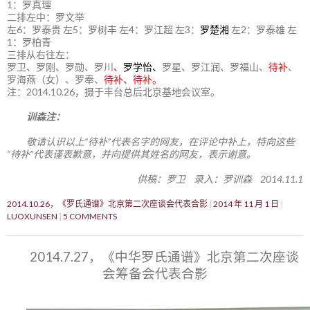
1：罗真理
二排左中：罗文举
左6：罗泰贵 左5：罗树丰 左4：罗江超 左3：
罗楚湘
左2：罗泰雄 左
1：罗柏青
三排从右往左：
罗卫、罗刚、罗勋、罗川
、
罗学怡、
罗星、罗江润、罗福山、
待补
、
罗海燕（女）、罗奉、
待补、待补。
注：2014.10.26，摄于丰台总后北京基地会议室。
训森注：
敬请认识以上“待补”代表名字的网友，在评论中补上，特向这些
“待补”代表谨表歉意，并向提供其姓名的网友，表示谢意。
供稿：罗卫 录入：罗训森 2014.11.1
2014.10.26，《罗氏通谱》北京第二次座谈会代表合影
2014 年 11 月 1 日
LUOXUNSEN
5 COMMENTS
2014.7.27，《中华罗氏通谱》北京第二次座谈
会筹备会代表合影