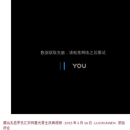
潮汕五邑罗氏汇宗祠重光晋主庆典视频
2015 年 3 月 16 日
LUOXUNSEN
添加
评论