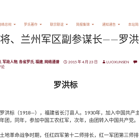
网络总祠
罗氏著作
联宗联谊
简报集锦
通知通告
本站简
将、兰州军区副参谋长——罗洪
卷
,
军政人物
,
各省罗氏
,
福建
,
网络通谱
2015 年 4 月 23 日
LUOXUNSEN
评论
罗洪标
罗洪标（1918—），福建省长汀县人。1930年，加入中国共产
年团，同年，参加中国工农红军，次年，由团转入中国共产党。
土地革命战争时期，任红四军第十二师排长，红一军团第三师排