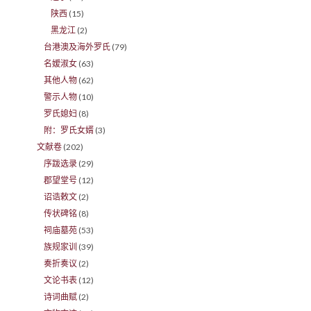
陕西
(15)
黑龙江
(2)
台港澳及海外罗氏
(79)
名嫒淑女
(63)
其他人物
(62)
警示人物
(10)
罗氏媳妇
(8)
附：罗氏女婿
(3)
文献卷
(202)
序跋选录
(29)
郡望堂号
(12)
诏诰敕文
(2)
传状碑铭
(8)
祠庙墓苑
(53)
族规家训
(39)
奏折奏议
(2)
文论书表
(12)
诗词曲赋
(2)