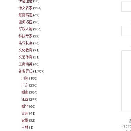
仕进佳话
(58)
诗文名家
(234)
懿德高逸
(62)
能师巧匠
(30)
军政人物
(306)
科技专家
(22)
浩气长存
(76)
文化教育
(91)
文艺体育
(51)
工商精英
(40)
各省罗氏
(1,789)
川渝
(188)
广东
(230)
湖南
(384)
江西
(299)
湖北
(66)
贵州
(41)
安徽
(32)
<acr
吉林
(1)