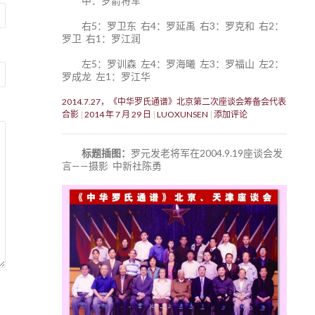
中：罗箭将军
右5：罗卫东 右4：罗延禹 右3：罗克和 右2：
罗卫 右1：罗江润
左5：罗训森 左4：罗海曦 左3：罗福山 左2：
罗成龙 左1：罗江华
2014.7.27，《中华罗氏通谱》北京第二次座谈会筹备会代表
合影
2014 年 7 月 29 日
LUOXUNSEN
添加评论
标题插图：
罗元发老将军在2004.9.19座谈会发
言——摄影 中新社陈勇