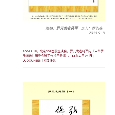
赠稿：
罗元发老将军
录入：罗训森
2014.6.18
2004.9.19，北京307医院座谈会，罗元发老将军向《中华罗
氏通谱》编委会赠工作指示条幅
2014 年 6 月 21 日
LUOXUNSEN
添加评论