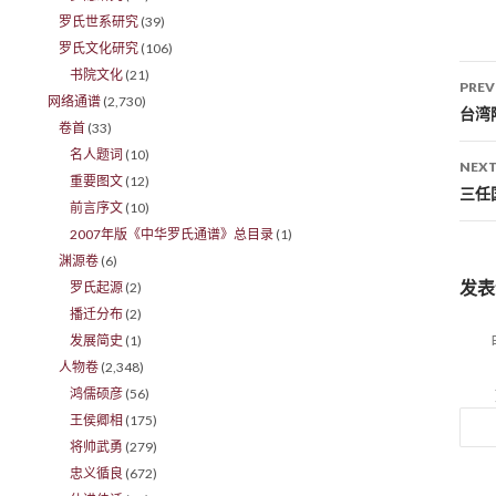
罗氏世系研究
(39)
罗氏文化研究
(106)
书院文化
(21)
PREV
网络通谱
(2,730)
Po
台湾
卷首
(33)
名人题词
(10)
NEXT
重要图文
(12)
三任
前言序文
(10)
2007年版《中华罗氏通谱》总目录
(1)
渊源卷
(6)
发表
罗氏起源
(2)
播迁分布
(2)
发展简史
(1)
人物卷
(2,348)
鸿儒硕彦
(56)
王侯卿相
(175)
将帅武勇
(279)
忠义循良
(672)