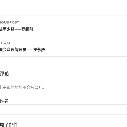
IOUS POST
st navigation
陆军少将——罗超前
 POST
国会众议院议员——罗永庆
评论
电子邮件地址不会被公开。
姓名
电子邮件