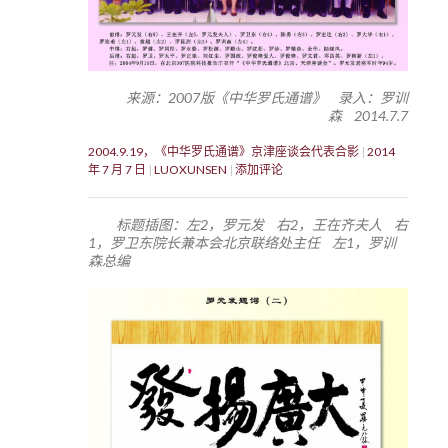
来源：2007版《中华罗氏通谱》 录入：罗训
森 2014.7.7
2004.9.19，《中华罗氏通谱》京津座谈会代表合影
2014
年 7 月 7 日
LUOXUNSEN
添加评论
标题插图：左2，罗元发 右2，王在齐夫人 右
1，罗卫东院长兼本会北京联络处主任 左1，罗训
森总编