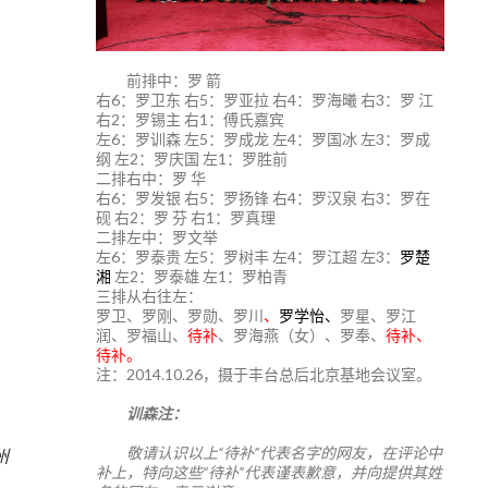
前排中：罗 箭
右6：罗卫东 右5：罗亚拉 右4：罗海曦 右3：罗 江
右2：罗锡主 右1：傅氏嘉宾
左6：罗训森 左5：罗成龙 左4：罗国冰 左3：罗成
纲 左2：罗庆国 左1：罗胜前
二排右中：罗 华
右6：罗发银 右5：罗扬锋 右4：罗汉泉 右3：罗在
砚 右2：罗 芬 右1：罗真理
二排左中：罗文举
左6：罗泰贵 左5：罗树丰 左4：罗江超 左3：
罗楚
湘
左2：罗泰雄 左1：罗柏青
三排从右往左：
罗卫、罗刚、罗勋、罗川
、
罗学怡、
罗星、罗江
润、罗福山、
待补
、罗海燕（女）、罗奉、
待补、
待补。
注：2014.10.26，摄于丰台总后北京基地会议室。
训森注：
3
敬请认识以上“待补”代表名字的网友，在评论中
州
补上，特向这些“待补”代表谨表歉意，并向提供其姓