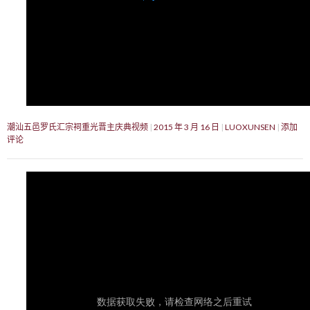
潮汕五邑罗氏汇宗祠重光晋主庆典视频
2015 年 3 月 16 日
LUOXUNSEN
添加
评论