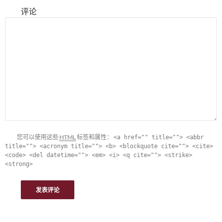
评论
您可以使用这些
HTML
标签和属性：
<a href="" title=""> <abbr
title=""> <acronym title=""> <b> <blockquote cite=""> <cite>
<code> <del datetime=""> <em> <i> <q cite=""> <strike>
<strong>