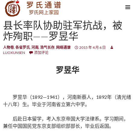
SKIP TO CONTENT
县长率队协助驻军抗战，被
炸殉职——罗昱华
人物卷
,
各省罗氏
,
河南
,
浩气长存
,
网络通谱
2015 年 4 月 6 日
LUOXUNSEN
添加评论
罗昱华
罗昱华（1892—1941），河南新蔡人，1892年（清光绪
十八年）生。毕业于河南省立第六中学。
后赴日本留学，考入东京帝国大学法律系。学习期间，
兼任中国国民党东京支部组织部部长，毕业后返国。