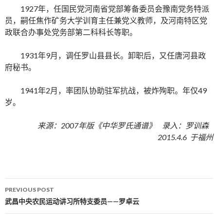
1927年，任国民党河南省党部筹备委员会豫南党务特派
员，嗣任焦作矿务大学训育主任兼党义教师，及河南特区党
政联合办事处党务部第二科科长等职。
1931年9月，调任罗山县县长。卸职后，又任唐河县政
府秘书。
1941年2月，率团队协助驻军抗战，被炸殉职。年仅49
岁。
来源：2007年版《中华罗氏通谱》 录入：罗训森
2015.4.6 于福州
PREVIOUS POST
Post navigation
武昌中央农民运动讲习所特支委员——罗卓云