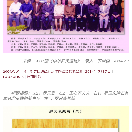
来源：2007版《中华罗氏通谱》 录入：罗训森 2014.7.7
2004.9.19，《中华罗氏通谱》京津座谈会代表合影
2014 年 7 月 7 日
LUOXUNSEN
添加评论
标题插图：左2，罗元发 右2，王在齐夫人 右1，罗卫东院长兼
本会北京联络处主任 左1，罗训森总编