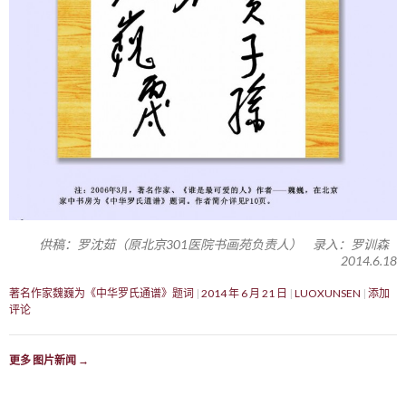
供稿：罗沈茹（原北京301医院书画苑负责人） 录入：罗训森
2014.6.18
著名作家魏巍为《中华罗氏通谱》题词
2014 年 6 月 21 日
LUOXUNSEN
添加
评论
更多 图片新闻
→