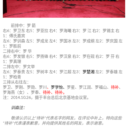
前排中：罗 箭
右6：罗卫东 右5：罗亚拉 右4：罗海曦 右3：罗 江 右2：罗锡主 右
1：傅氏嘉宾
左6：罗训森 左5：罗成龙 左4：罗国冰 左3：罗成纲 左2：罗庆国 左
1：罗胜前
二排右中：罗 华
右6：罗发银 右5：罗扬锋 右4：罗汉泉 右3：罗在砚 右2：罗 芬 右
1：罗真理
二排左中：罗文举
左6：罗泰贵 左5：罗树丰 左4：罗江超 左3：
罗楚湘
左2：罗泰雄 左
1：罗柏青
三排从右往左：
罗卫、罗刚、罗勋、罗川
、
罗学怡、
罗星、罗江润、罗福山、
待补
、
罗海燕（女）、罗奉、
待补、待补。
注：2014.10.26，摄于丰台总后北京基地会议室。
训森注：
敬请认识以上“待补”代表名字的网友，在评论中补上，特向这些
“待补”代表谨表歉意，并向提供其姓名的网友，表示谢意。