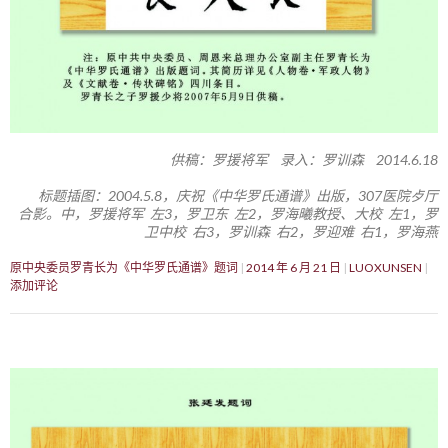
供稿：罗援将军 录入：罗训森 2014.6.18
标题插图：2004.5.8，庆祝《中华罗氏通谱》出版，307医院歺厅
合影。中，罗援将军 左3，罗卫东 左2，罗海曦教授、大校 左1，罗
卫中校 右3，罗训森 右2，罗迎难 右1，罗海燕
原中央委员罗青长为《中华罗氏通谱》题词
2014 年 6 月 21 日
LUOXUNSEN
添加评论