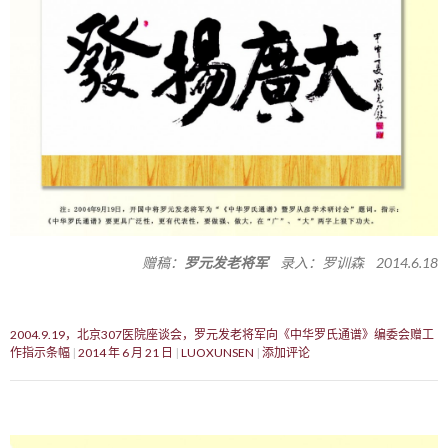
赠稿：
罗元发老将军
录入：罗训森 2014.6.18
2004.9.19，北京307医院座谈会，罗元发老将军向《中华罗氏通谱》编委会赠工
作指示条幅
2014 年 6 月 21 日
LUOXUNSEN
添加评论