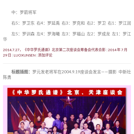
中：罗箭将军
右5：罗卫东 右4：罗延禹 右3：罗克和 右2：罗卫 右1：罗江润
左5：罗训森 左4：罗海曦 左3：罗福山 左2：罗成龙 左1：罗江
华
2014.7.27，《中华罗氏通谱》北京第二次座谈会筹备会代表合影
2014 年 7 月
29 日
LUOXUNSEN
添加评论
标题插图：
罗元发老将军在2004.9.19座谈会发言——摄影 中新社
陈勇