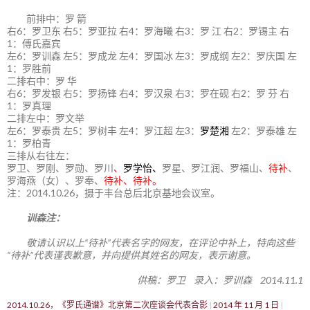
前排中：罗 箭
右6：罗卫东 右5：罗亚拉 右4：罗海曦 右3：罗 江 右2：罗锡主 右
1：傅氏嘉宾
左6：罗训森 左5：罗成龙 左4：罗国冰 左3：罗成纲 左2：罗庆国 左
1：罗胜前
二排右中：罗 华
右6：罗发银 右5：罗扬锋 右4：罗汉泉 右3：罗在砚 右2：罗 芬 右
1：罗真理
二排左中：罗文举
左6：罗泰贵 左5：罗树丰 左4：罗江超 左3：
罗楚湘
左2：罗泰雄 左
1：罗柏青
三排从右往左：
罗卫、罗刚、罗勋、罗川
、
罗学怡、
罗星、罗江润、罗福山、
待补
、
罗海燕（女）、罗奉、
待补、待补。
注：2014.10.26，摄于丰台总后北京基地会议室。
训森注：
敬请认识以上“待补”代表名字的网友，在评论中补上，特向这些
“待补”代表谨表歉意，并向提供其姓名的网友，表示谢意。
供稿：罗卫 录入：罗训森 2014.11.1
2014.10.26，《罗氏通谱》北京第二次座谈会代表合影
2014 年 11 月 1 日