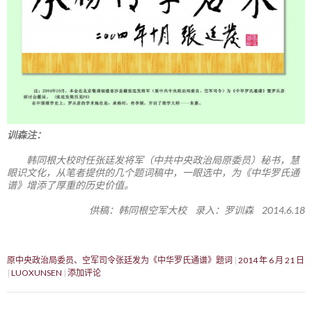
训森注：
韩同根大校时任张廷发将军（中共中央政治局原委员）秘书，慧
眼识文化，从笔者提供的几个题词稿中，一眼选中，为《中华罗氏通
谱》增添了厚重的历史价值。
供稿：韩同根空军大校 录入：罗训森 2014.6.18
原中央政治局委员、空军司令张廷发为《中华罗氏通谱》题词
2014 年 6 月 21 日
LUOXUNSEN
添加评论