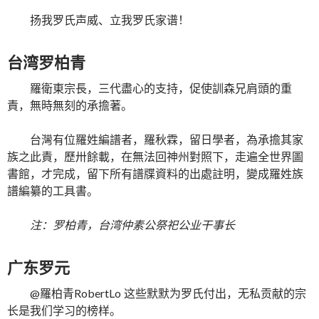
扬我罗氏声威、立我罗氏家谱！
台湾罗柏青
羅衛東宗長，三代盡心的支持，促使訓森兄肩頭的重
責，無時無刻的承擔著。
台灣有位羅姓編譜者，羅秋霖，留日學者，為承擔其家
族之此責，歷卅餘載，在無法回神州對照下，走遍全世界圖
書館，才完成，留下所有譜牒資料的出處註明，變成羅姓族
譜編纂的工具書。
注：罗柏青，台湾仲素公祭祀公业干事长
广东罗元
@羅柏青RobertLo 这些默默为罗氏付出，无私贡献的宗
长是我们学习的榜样。