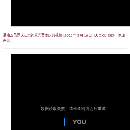
潮汕五邑罗氏汇宗祠重光晋主庆典视频
2015 年 3 月 16 日
LUOXUNSEN
添加
评论