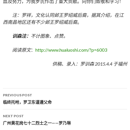
血及努力，为我罗氏作出了重大贡献。向你们致敬和学习！
注：罗祥，文化认同邺王罗绍威后裔，据其介绍，在江
西南昌地区还有不少
邺王罗绍威后裔
。
训森注：
不计图象、点赞。
阅读原文
：
http://www.hualuoshi.com/?p=6003
供稿、录入：罗训森 2015.4.4 于福州
PREVIOUS POST
Post navigation
临终托咐，罗卫东谨遵父命
NEXT POST
广州黄花岗七十二烈士之一——罗乃琳