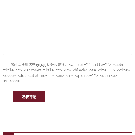
您可以使用这些
HTML
标签和属性：
<a href="" title=""> <abbr
title=""> <acronym title=""> <b> <blockquote cite=""> <cite>
<code> <del datetime=""> <em> <i> <q cite=""> <strike>
<strong>