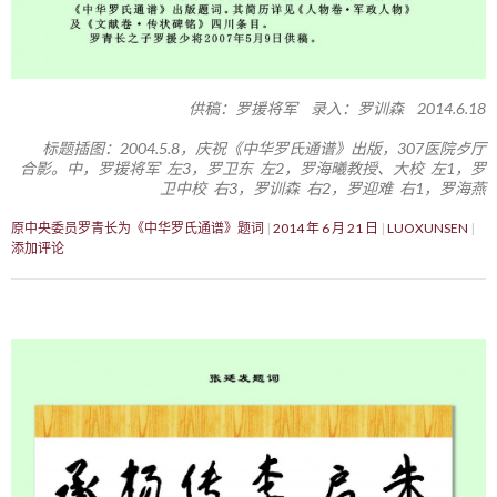
供稿：罗援将军 录入：罗训森 2014.6.18
标题插图：2004.5.8，庆祝《中华罗氏通谱》出版，307医院歺厅
合影。中，罗援将军 左3，罗卫东 左2，罗海曦教授、大校 左1，罗
卫中校 右3，罗训森 右2，罗迎难 右1，罗海燕
原中央委员罗青长为《中华罗氏通谱》题词
2014 年 6 月 21 日
LUOXUNSEN
添加评论