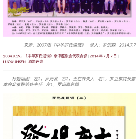
来源：2007版《中华罗氏通谱》 录入：罗训森 2014.7.7
2004.9.19，《中华罗氏通谱》京津座谈会代表合影
2014 年 7 月 7 日
LUOXUNSEN
添加评论
标题插图：左2，罗元发 右2，王在齐夫人 右1，罗卫东院长兼
本会北京联络处主任 左1，罗训森总编