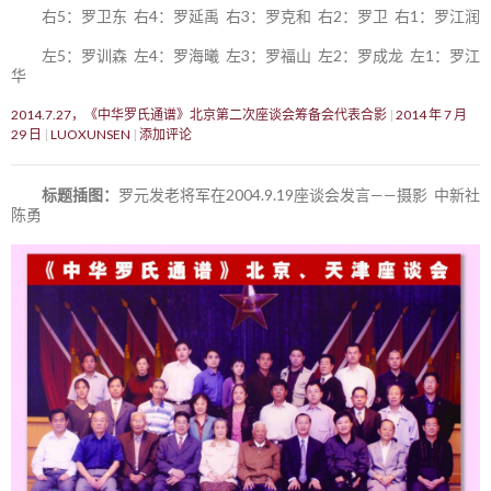
右5：罗卫东 右4：罗延禹 右3：罗克和 右2：罗卫 右1：罗江润
左5：罗训森 左4：罗海曦 左3：罗福山 左2：罗成龙 左1：罗江
华
2014.7.27，《中华罗氏通谱》北京第二次座谈会筹备会代表合影
2014 年 7 月
29 日
LUOXUNSEN
添加评论
标题插图：
罗元发老将军在2004.9.19座谈会发言——摄影 中新社
陈勇