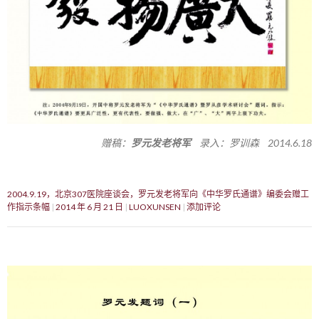
赠稿：
罗元发老将军
录入：罗训森 2014.6.18
2004.9.19，北京307医院座谈会，罗元发老将军向《中华罗氏通谱》编委会赠工
作指示条幅
2014 年 6 月 21 日
LUOXUNSEN
添加评论