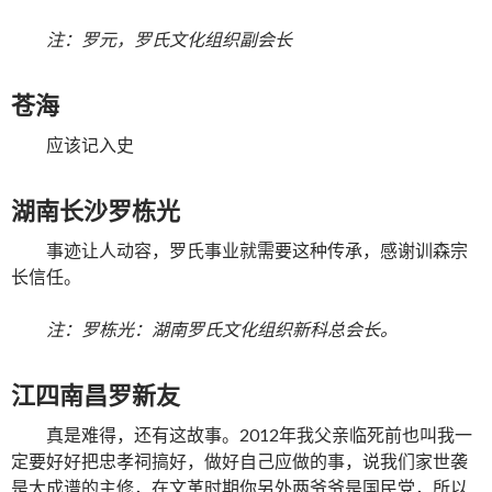
注：罗元，罗氏文化组织副会长
苍海
应该记入史
湖南长沙罗栋光
事迹让人动容，罗氏事业就需要这种传承，感谢训森宗
长信任。
注：罗栋光：湖南罗氏文化组织新科总会长。
江四南昌罗新友
真是难得，还有这故事。2012年我父亲临死前也叫我一
定要好好把忠孝祠搞好，做好自己应做的事，说我们家世袭
是大成谱的主修，在文革时期你另外两爷爷是国民党，所以