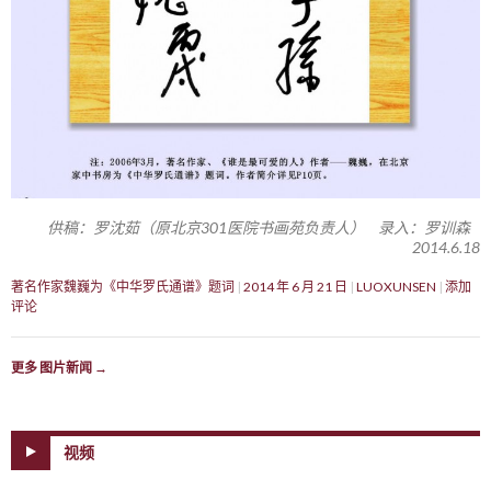
供稿：罗沈茹（原北京301医院书画苑负责人） 录入：罗训森
2014.6.18
著名作家魏巍为《中华罗氏通谱》题词
2014 年 6 月 21 日
LUOXUNSEN
添加
评论
更多 图片新闻
→
视频