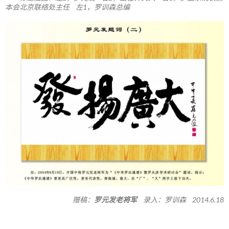
本会北京联络处主任 左1，罗训森总编
赠稿：
罗元发老将军
录入：罗训森 2014.6.18