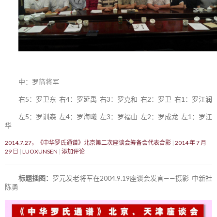
中：罗箭将军
右5：罗卫东 右4：罗延禹 右3：罗克和 右2：罗卫 右1：罗江润
左5：罗训森 左4：罗海曦 左3：罗福山 左2：罗成龙 左1：罗江
华
2014.7.27，《中华罗氏通谱》北京第二次座谈会筹备会代表合影
2014 年 7 月
29 日
LUOXUNSEN
添加评论
标题插图：
罗元发老将军在2004.9.19座谈会发言——摄影 中新社
陈勇