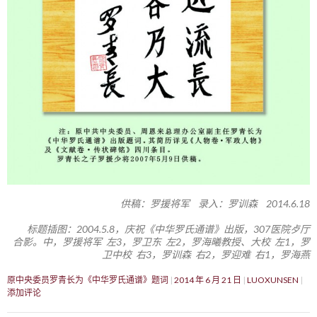
供稿：罗援将军 录入：罗训森 2014.6.18
标题插图：2004.5.8，庆祝《中华罗氏通谱》出版，307医院歺厅
合影。中，罗援将军 左3，罗卫东 左2，罗海曦教授、大校 左1，罗
卫中校 右3，罗训森 右2，罗迎难 右1，罗海燕
原中央委员罗青长为《中华罗氏通谱》题词
2014 年 6 月 21 日
LUOXUNSEN
添加评论