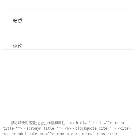
站点
评论
您可以使用这些
HTML
标签和属性：
<a href="" title=""> <abbr
title=""> <acronym title=""> <b> <blockquote cite=""> <cite>
<code> <del datetime=""> <em> <i> <q cite=""> <strike>