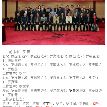
前排中：罗 箭
右6：罗卫东 右5：罗亚拉 右4：罗海曦 右3：罗 江 右2：罗锡主 右
1：傅氏嘉宾
左6：罗训森 左5：罗成龙 左4：罗国冰 左3：罗成纲 左2：罗庆国 左
1：罗胜前
二排右中：罗 华
右6：罗发银 右5：罗扬锋 右4：罗汉泉 右3：罗在砚 右2：罗 芬 右
1：罗真理
二排左中：罗文举
左6：罗泰贵 左5：罗树丰 左4：罗江超 左3：
罗楚湘
左2：罗泰雄 左
1：罗柏青
三排从右往左：
罗卫、罗刚、罗勋、罗川
、
罗学怡、
罗星、罗江润、罗福山、
待补
、