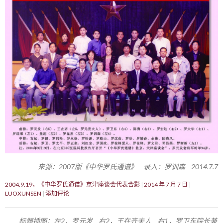
来源：2007版《中华罗氏通谱》 录入：罗训森 2014.7.7
2004.9.19，《中华罗氏通谱》京津座谈会代表合影
2014 年 7 月 7 日
LUOXUNSEN
添加评论
标题插图：左2，罗元发 右2，王在齐夫人 右1，罗卫东院长兼