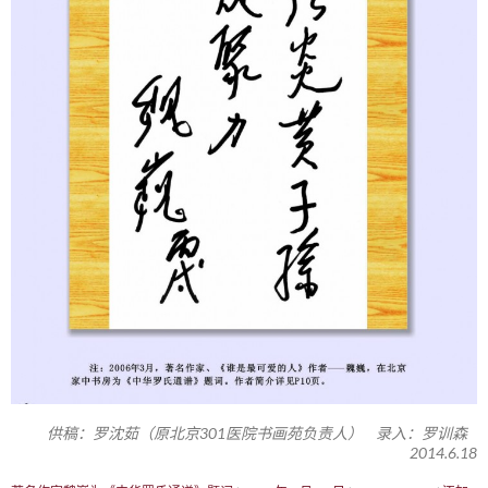
供稿：罗沈茹（原北京301医院书画苑负责人） 录入：罗训森
2014.6.18