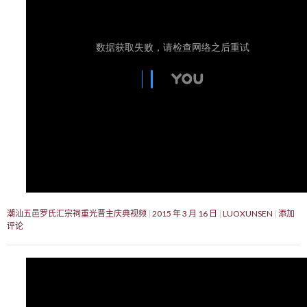
潮汕五邑罗氏汇宗祠重光晋主庆典视频
2015 年 3 月 16 日
LUOXUNSEN
添加
评论