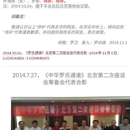
罗海燕（女）、罗奉、
待补、待补。
注：2014.10.26，摄于丰台总后北京基地会议室。
训森注：
敬请认识以上“待补”代表名字的网友，在评论中补上，特向这些
“待补”代表谨表歉意，并向提供其姓名的网友，表示谢意。
供稿：罗卫 录入：罗训森 2014.11.1
2014.10.26，《罗氏通谱》北京第二次座谈会代表合影
2014 年 11 月 1 日
LUOXUNSEN
5 COMMENTS
2014.7.27，《中华罗氏通谱》北京第二次座谈
会筹备会代表合影