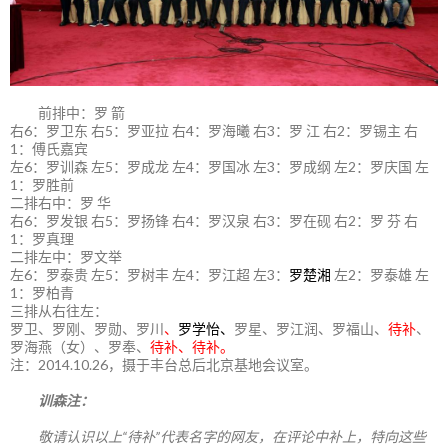
前排中：罗 箭
右6：罗卫东 右5：罗亚拉 右4：罗海曦 右3：罗 江 右2：罗锡主 右
1：傅氏嘉宾
左6：罗训森 左5：罗成龙 左4：罗国冰 左3：罗成纲 左2：罗庆国 左
1：罗胜前
二排右中：罗 华
右6：罗发银 右5：罗扬锋 右4：罗汉泉 右3：罗在砚 右2：罗 芬 右
1：罗真理
二排左中：罗文举
左6：罗泰贵 左5：罗树丰 左4：罗江超 左3：
罗楚湘
左2：罗泰雄 左
1：罗柏青
三排从右往左：
罗卫、罗刚、罗勋、罗川
、
罗学怡、
罗星、罗江润、罗福山、
待补
、
罗海燕（女）、罗奉、
待补、待补。
注：2014.10.26，摄于丰台总后北京基地会议室。
训森注：
敬请认识以上“待补”代表名字的网友，在评论中补上，特向这些