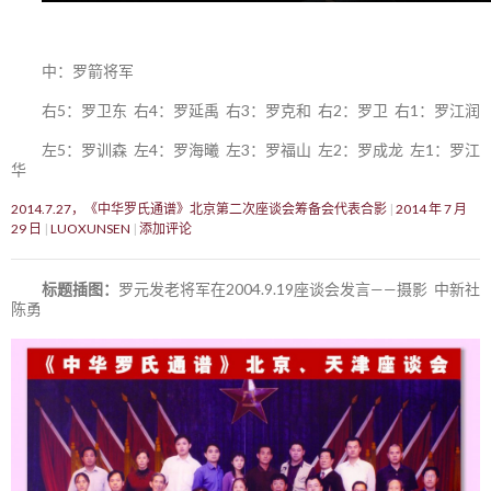
中：罗箭将军
右5：罗卫东 右4：罗延禹 右3：罗克和 右2：罗卫 右1：罗江润
左5：罗训森 左4：罗海曦 左3：罗福山 左2：罗成龙 左1：罗江
华
2014.7.27，《中华罗氏通谱》北京第二次座谈会筹备会代表合影
2014 年 7 月
29 日
LUOXUNSEN
添加评论
标题插图：
罗元发老将军在2004.9.19座谈会发言——摄影 中新社
陈勇