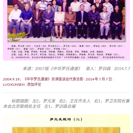
来源：2007版《中华罗氏通谱》 录入：罗训森 2014.7.7
2004.9.19，《中华罗氏通谱》京津座谈会代表合影
2014 年 7 月 7 日
LUOXUNSEN
添加评论
标题插图：左2，罗元发 右2，王在齐夫人 右1，罗卫东院长兼
本会北京联络处主任 左1，罗训森总编