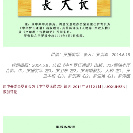
供稿：罗援将军 录入：罗训森 2014.6.18
标题插图：2004.5.8，庆祝《中华罗氏通谱》出版，307医院歺厅
合影。中，罗援将军 左3，罗卫东 左2，罗海曦教授、大校 左1，罗
卫中校 右3，罗训森 右2，罗迎难 右1，罗海燕
原中央委员罗青长为《中华罗氏通谱》题词
2014 年 6 月 21 日
LUOXUNSEN
添加评论