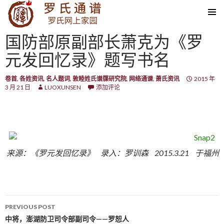
SKIP TO CONTENT
国防部原副部长萧克为《罗
元发回忆录》题写书名
卷首
,
各姓资讯
,
名人题词
,
敦睦姓氏谱牒研究院
,
网络通谱
,
萧氏资讯
2015 年
3 月 21 日
LUOXUNSEN
添加评论
来源：《罗元发回忆录》 录入：罗训森 2015.3.21 于福州
PREVIOUS POST
Post navigation
中将，澎湖防卫司令部副司令——罗恕人