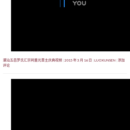
潮汕五邑罗氏汇宗祠重光晋主庆典视频
2015 年 3 月 16 日
LUOXUNSEN
添加
评论