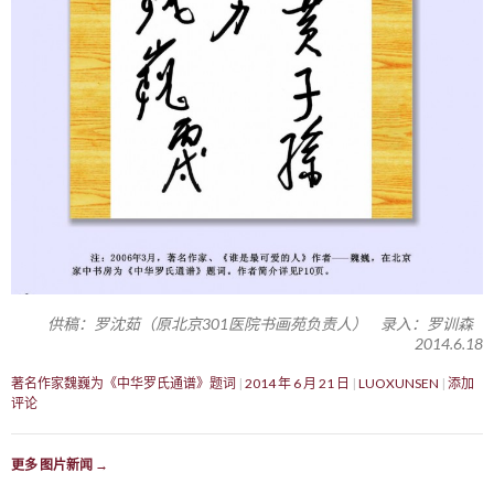
供稿：罗沈茹（原北京301医院书画苑负责人） 录入：罗训森
2014.6.18
著名作家魏巍为《中华罗氏通谱》题词
2014 年 6 月 21 日
LUOXUNSEN
添加
评论
更多 图片新闻
→