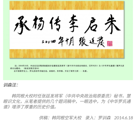
训森注：
韩同根大校时任张廷发将军（中共中央政治局原委员）秘书，慧
眼识文化，从笔者提供的几个题词稿中，一眼选中，为《中华罗氏通
谱》增添了厚重的历史价值。
供稿：韩同根空军大校 录入：罗训森 2014.6.18