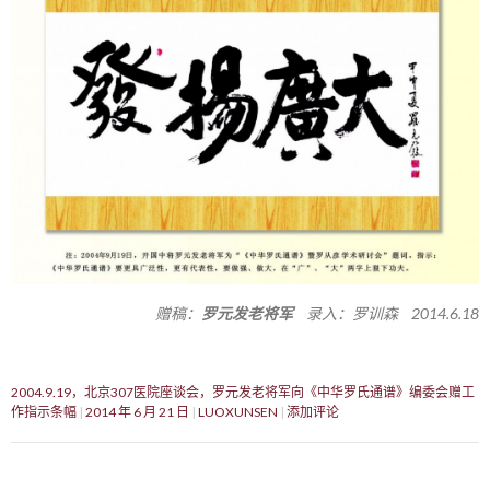
赠稿：
罗元发老将军
录入：罗训森 2014.6.18
2004.9.19，北京307医院座谈会，罗元发老将军向《中华罗氏通谱》编委会赠工
作指示条幅
2014 年 6 月 21 日
LUOXUNSEN
添加评论