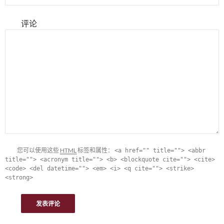
评论
您可以使用这些
HTML
标签和属性：
<a href="" title=""> <abbr
title=""> <acronym title=""> <b> <blockquote cite=""> <cite>
<code> <del datetime=""> <em> <i> <q cite=""> <strike>
<strong>