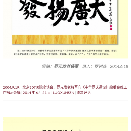
赠稿：
罗元发老将军
录入：罗训森 2014.6.18
2004.9.19，北京307医院座谈会，罗元发老将军向《中华罗氏通谱》编委会赠工
作指示条幅
2014 年 6 月 21 日
LUOXUNSEN
添加评论