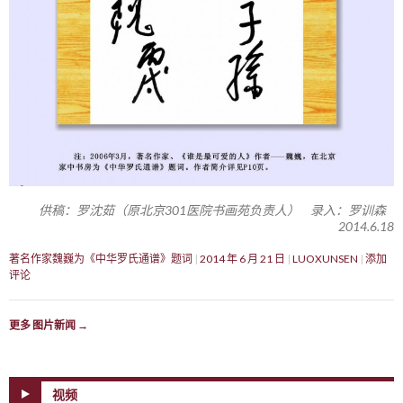
供稿：罗沈茹（原北京301医院书画苑负责人） 录入：罗训森
2014.6.18
著名作家魏巍为《中华罗氏通谱》题词
2014 年 6 月 21 日
LUOXUNSEN
添加
评论
更多 图片新闻
→
视频