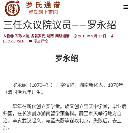
SKIP TO CONTENT
三任众议院议员——罗永绍
人物卷
,
军政人物
,
各省罗氏
,
湖南
,
网络通谱
2015 年 3 月 17 日
LUOXUNSEN
添加评论
罗永绍
罗永绍（1870—？），字仪陆，湖南新化人，1870年
（清同治九年）生。
早年在新化创立实学堂。旋又创立宝庆中学堂，毕业后
归国，在长沙创办湖南留学预备科。嗣至奉天举行地方自
治。辛亥武汉起义，与蓝天蔚等谋攻北京，失败后，去上
海。