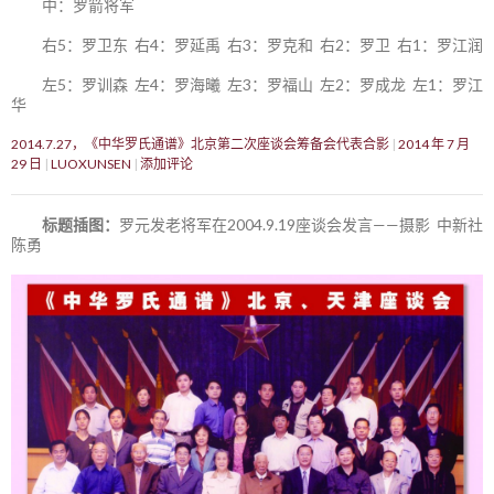
中：罗箭将军
右5：罗卫东 右4：罗延禹 右3：罗克和 右2：罗卫 右1：罗江润
左5：罗训森 左4：罗海曦 左3：罗福山 左2：罗成龙 左1：罗江
华
2014.7.27，《中华罗氏通谱》北京第二次座谈会筹备会代表合影
2014 年 7 月
29 日
LUOXUNSEN
添加评论
标题插图：
罗元发老将军在2004.9.19座谈会发言——摄影 中新社
陈勇