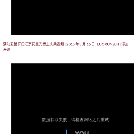
潮汕五邑罗氏汇宗祠重光晋主庆典视频
2015 年 3 月 16 日
LUOXUNSEN
添加
评论