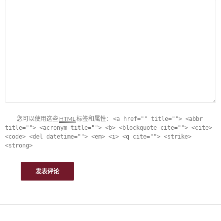
您可以使用这些
HTML
标签和属性：
<a href="" title=""> <abbr
title=""> <acronym title=""> <b> <blockquote cite=""> <cite>
<code> <del datetime=""> <em> <i> <q cite=""> <strike>
<strong>