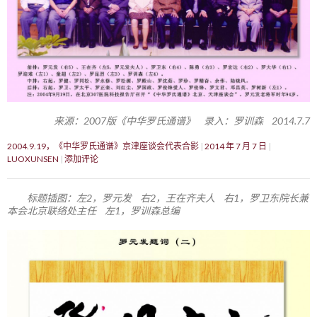
来源：2007版《中华罗氏通谱》 录入：罗训森 2014.7.7
2004.9.19，《中华罗氏通谱》京津座谈会代表合影
2014 年 7 月 7 日
LUOXUNSEN
添加评论
标题插图：左2，罗元发 右2，王在齐夫人 右1，罗卫东院长兼
本会北京联络处主任 左1，罗训森总编