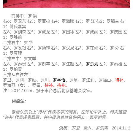
前排中：罗 箭
右6：罗卫东 右5：罗亚拉 右4：罗海曦 右3：罗 江 右2：罗锡主 右
1：傅氏嘉宾
左6：罗训森 左5：罗成龙 左4：罗国冰 左3：罗成纲 左2：罗庆国 左
1：罗胜前
二排右中：罗 华
右6：罗发银 右5：罗扬锋 右4：罗汉泉 右3：罗在砚 右2：罗 芬 右
1：罗真理
二排左中：罗文举
左6：罗泰贵 左5：罗树丰 左4：罗江超 左3：
罗楚湘
左2：罗泰雄 左
1：罗柏青
三排从右往左：
罗卫、罗刚、罗勋、罗川
、
罗学怡、
罗星、罗江润、罗福山、
待补
、
罗海燕（女）、罗奉、
待补、待补。
注：2014.10.26，摄于丰台总后北京基地会议室。
训森注：
敬请认识以上“待补”代表名字的网友，在评论中补上，特向这些
“待补”代表谨表歉意，并向提供其姓名的网友，表示谢意。
供稿：罗卫 录入：罗训森 2014.11.1