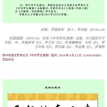
供稿：罗援将军 录入：罗训森 2014.6.18
标题插图：2004.5.8，庆祝《中华罗氏通谱》出版，307医院歺厅
合影。中，罗援将军 左3，罗卫东 左2，罗海曦教授、大校 左1，罗
卫中校 右3，罗训森 右2，罗迎难 右1，罗海燕
原中央委员罗青长为《中华罗氏通谱》题词
2014 年 6 月 21 日
LUOXUNSEN
添加评论