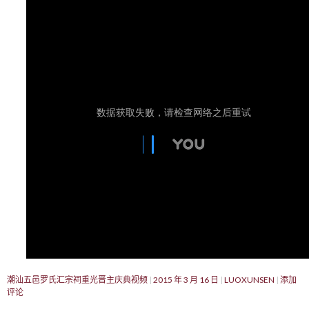
潮汕五邑罗氏汇宗祠重光晋主庆典视频
2015 年 3 月 16 日
LUOXUNSEN
添加
评论