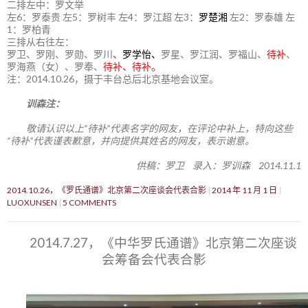
二排左中：罗文举
左6：罗泰贵 左5：罗树丰 左4：罗江超 左3：
罗楚湘
左2：罗泰雄 左
1：罗柏青
三排从右往左：
罗卫、罗刚、罗勋、罗川
、
罗学怡、
罗星、罗江润、罗福山、
待补
、
罗海燕（女）、罗奉、
待补、待补。
注：2014.10.26，摄于丰台总后北京基地会议室。
训森注：
敬请认识以上“待补”代表名字的网友，在评论中补上，特向这些
“待补”代表谨表歉意，并向提供其姓名的网友，表示谢意。
供稿：罗卫 录入：罗训森 2014.11.1
2014.10.26，《罗氏通谱》北京第二次座谈会代表合影
2014 年 11 月 1 日
LUOXUNSEN
5 COMMENTS
2014.7.27，《中华罗氏通谱》北京第二次座谈
会筹备会代表合影