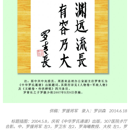
供稿：罗援将军 录入：罗训森 2014.6.18
标题插图：2004.5.8，庆祝《中华罗氏通谱》出版，307医院歺厅
合影。中，罗援将军 左3，罗卫东 左2，罗海曦教授、大校 左1，罗