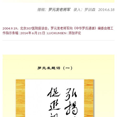
赠稿：
罗元发老将军
录入：罗训森 2014.6.18
2004.9.19，北京307医院座谈会，罗元发老将军向《中华罗氏通谱》编委会赠工
作指示条幅
2014 年 6 月 21 日
LUOXUNSEN
添加评论