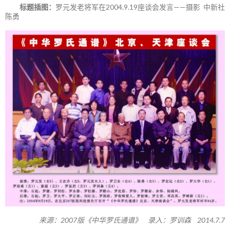
标题插图：
罗元发老将军在2004.9.19座谈会发言——摄影 中新社
陈勇
来源：2007版《中华罗氏通谱》 录入：罗训森 2014.7.7