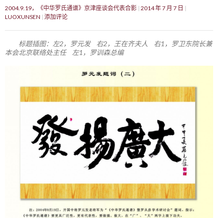
2004.9.19，《中华罗氏通谱》京津座谈会代表合影
2014 年 7 月 7 日
LUOXUNSEN
添加评论
标题插图：左2，罗元发 右2，王在齐夫人 右1，罗卫东院长兼
本会北京联络处主任 左1，罗训森总编