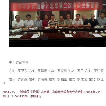
中：罗箭将军
右5：罗卫东 右4：罗延禹 右3：罗克和 右2：罗卫 右1：罗江润
左5：罗训森 左4：罗海曦 左3：罗福山 左2：罗成龙 左1：罗江
华
2014.7.27，《中华罗氏通谱》北京第二次座谈会筹备会代表合影
2014 年 7 月
29 日
LUOXUNSEN
添加评论