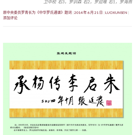
卫中校 右3，罗训森 右2，罗迎难 右1，罗海燕
原中央委员罗青长为《中华罗氏通谱》题词
2014 年 6 月 21 日
LUOXUNSEN
添加评论