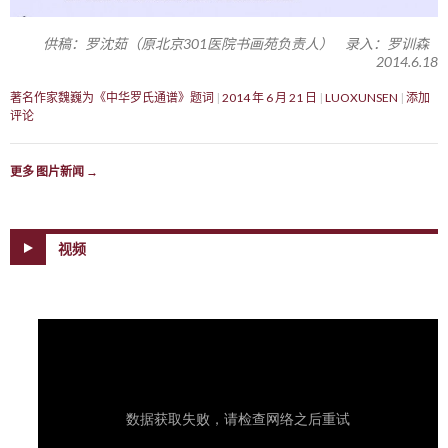
供稿：罗沈茹（原北京301医院书画苑负责人） 录入：罗训森
2014.6.18
著名作家魏巍为《中华罗氏通谱》题词
2014 年 6 月 21 日
LUOXUNSEN
添加
评论
更多 图片新闻
→
视频