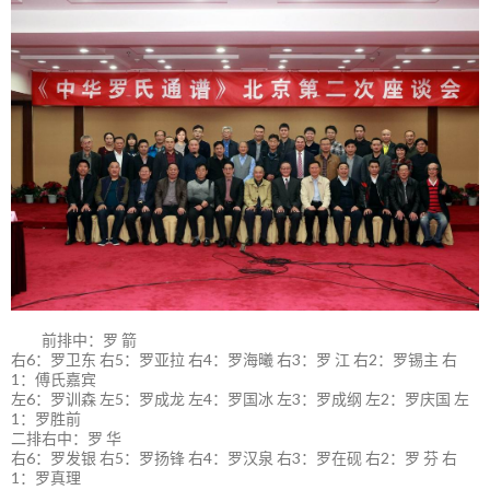
前排中：罗 箭
右6：罗卫东 右5：罗亚拉 右4：罗海曦 右3：罗 江 右2：罗锡主 右
1：傅氏嘉宾
左6：罗训森 左5：罗成龙 左4：罗国冰 左3：罗成纲 左2：罗庆国 左
1：罗胜前
二排右中：罗 华
右6：罗发银 右5：罗扬锋 右4：罗汉泉 右3：罗在砚 右2：罗 芬 右
1：罗真理