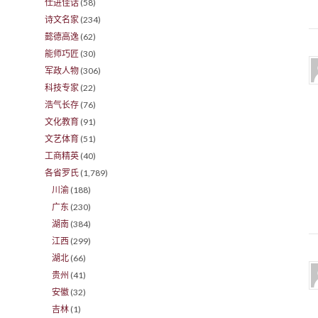
仕进佳话
(58)
诗文名家
(234)
懿德高逸
(62)
能师巧匠
(30)
军政人物
(306)
科技专家
(22)
浩气长存
(76)
文化教育
(91)
文艺体育
(51)
工商精英
(40)
各省罗氏
(1,789)
川渝
(188)
广东
(230)
湖南
(384)
江西
(299)
湖北
(66)
贵州
(41)
安徽
(32)
吉林
(1)