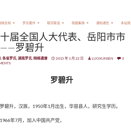
网络总祠
罗氏著作
联宗联谊
简报集锦
通知通告
本站简
十届全国人大代表、岳阳市市
——罗碧升
卷
,
各省罗氏
,
湖南罗氏
,
网络通谱
2015 年 1 月 22 日
LUOXUNSEN
3
MENTS
罗碧升
罗碧升，汉族，1950年1月出生，华容县人，研究生学历。
1966年7月，加入中国共产党，