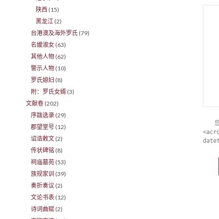
陕西
(15)
黑龙江
(2)
台港澳及海外罗氏
(79)
名嫒淑女
(63)
其他人物
(62)
警示人物
(10)
罗氏媳妇
(8)
附：罗氏女婿
(3)
文献卷
(202)
序跋选录
(29)
郡望堂号
(12)
<acr
诏诰敕文
(2)
date
传状碑铭
(8)
祠庙墓苑
(53)
族规家训
(39)
奏折奏议
(2)
文论书表
(12)
诗词曲赋
(2)