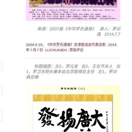
来源：2007版《中华罗氏通谱》 录入：罗训
森 2014.7.7
2004.9.19，《中华罗氏通谱》京津座谈会代表合影
2014
年 7 月 7 日
LUOXUNSEN
添加评论
标题插图：左2，罗元发 右2，王在齐夫人 右
1，罗卫东院长兼本会北京联络处主任 左1，罗训
森总编