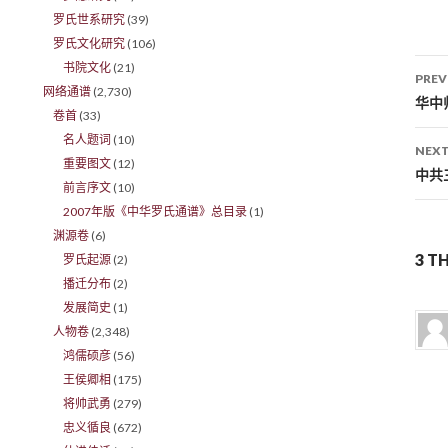
罗氏世系研究
(39)
罗氏文化研究
(106)
书院文化
(21)
PREV
网络通谱
(2,730)
Po
华中
卷首
(33)
名人题词
(10)
NEXT
重要图文
(12)
中共
前言序文
(10)
2007年版《中华罗氏通谱》总目录
(1)
渊源卷
(6)
3 
罗氏起源
(2)
播迁分布
(2)
发展简史
(1)
人物卷
(2,348)
鸿儒硕彦
(56)
王侯卿相
(175)
将帅武勇
(279)
忠义循良
(672)