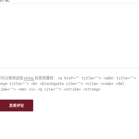
您可以使用这些
HTML
标签和属性：
<a href="" title=""> <abbr title="">
onym title=""> <b> <blockquote cite=""> <cite> <code> <del
time=""> <em> <i> <q cite=""> <strike> <strong>