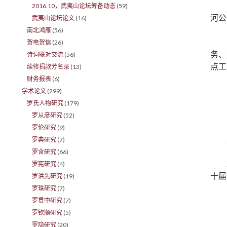
2016.10，武夷山论坛筹备动态
(59)
河公
武夷山论坛论文
(16)
南北鸿雁
(56)
贺电贺信
(26)
务、
诗词联对交流
(56)
点工
续修捐款芳名录
(13)
财务报表
(6)
学术论文
(299)
罗氏人物研究
(179)
罗从彦研究
(52)
罗伦研究
(9)
罗典研究
(7)
罗含研究
(66)
罗宪研究
(4)
十届
罗洪先研究
(19)
罗珠研究
(7)
罗贯中研究
(7)
罗钦顺研究
(5)
罗隐研究
(20)