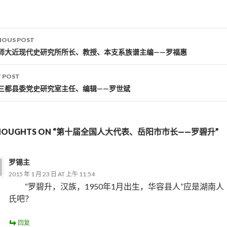
IOUS POST
st navigation
师大近现代史研究所所长、教授、本支系族谱主编——罗福惠
 POST
三都县委党史研究室主任、编辑——罗世斌
THOUGHTS ON “第十届全国人大代表、岳阳市市长——罗碧升”
罗锡主
2015 年 1 月 23 日 AT 上午 11:54
“罗碧升，汉族，1950年1月出生，华容县人”应是湖南人
氏吧？
回复