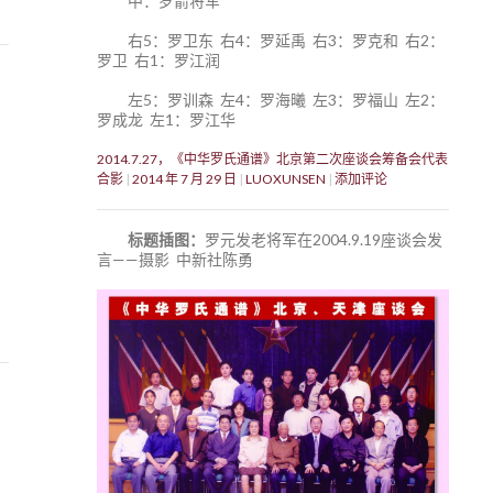
中：罗箭将军
右5：罗卫东 右4：罗延禹 右3：罗克和 右2：
罗卫 右1：罗江润
左5：罗训森 左4：罗海曦 左3：罗福山 左2：
罗成龙 左1：罗江华
2014.7.27，《中华罗氏通谱》北京第二次座谈会筹备会代表
合影
2014 年 7 月 29 日
LUOXUNSEN
添加评论
标题插图：
罗元发老将军在2004.9.19座谈会发
言——摄影 中新社陈勇