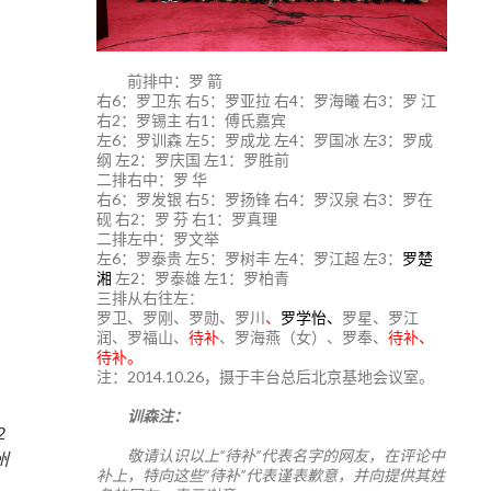
前排中：罗 箭
右6：罗卫东 右5：罗亚拉 右4：罗海曦 右3：罗 江
右2：罗锡主 右1：傅氏嘉宾
左6：罗训森 左5：罗成龙 左4：罗国冰 左3：罗成
纲 左2：罗庆国 左1：罗胜前
二排右中：罗 华
右6：罗发银 右5：罗扬锋 右4：罗汉泉 右3：罗在
砚 右2：罗 芬 右1：罗真理
二排左中：罗文举
左6：罗泰贵 左5：罗树丰 左4：罗江超 左3：
罗楚
湘
左2：罗泰雄 左1：罗柏青
三排从右往左：
罗卫、罗刚、罗勋、罗川
、
罗学怡、
罗星、罗江
润、罗福山、
待补
、罗海燕（女）、罗奉、
待补、
待补。
注：2014.10.26，摄于丰台总后北京基地会议室。
训森注：
2
敬请认识以上“待补”代表名字的网友，在评论中
州
补上，特向这些“待补”代表谨表歉意，并向提供其姓