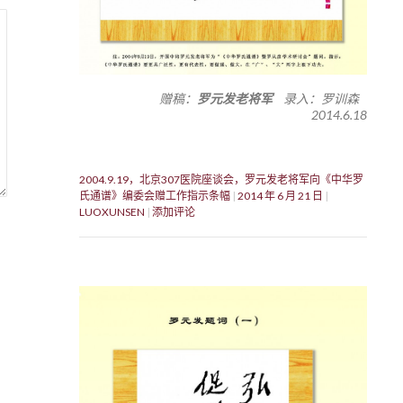
赠稿：
罗元发老将军
录入：罗训森
2014.6.18
2004.9.19，北京307医院座谈会，罗元发老将军向《中华罗
氏通谱》编委会赠工作指示条幅
2014 年 6 月 21 日
LUOXUNSEN
添加评论